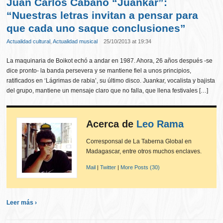
Juan Carlos Cabano “Juankar”:
“Nuestras letras invitan a pensar para
que cada uno saque conclusiones”
Actualidad cultural
,
Actualidad musical
25/10/2013 at 19:34
La maquinaria de Boikot echó a andar en 1987. Ahora, 26 años después -se
dice pronto- la banda persevera y se mantiene fiel a unos principios,
ratificados en ‘Lágrimas de rabia’, su último disco. Juankar, vocalista y bajista
del grupo, mantiene un mensaje claro que no falla, que llena festivales […]
Acerca de
Leo Rama
Corresponsal de La Taberna Global en
Madagascar, entre otros muchos enclaves.
Mail
|
Twitter
|
More Posts (30)
Leer más ›