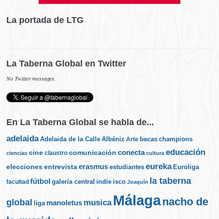
La portada de LTG
La Taberna Global en Twitter
No Twitter messages.
En La Taberna Global se habla de...
adelaida
Albéniz
becas
champions
Adelaida de la Calle
Arte
educación
cine
conecta
comunicación
claustro
ciencias
cultura
eureka
elecciones
erasmus
entrevista
estudiantes
Euroliga
la taberna
fútbol
galería central
indie
isco
facultad
Joaquín
Málaga
nacho de
global
musica
manoletus
liga