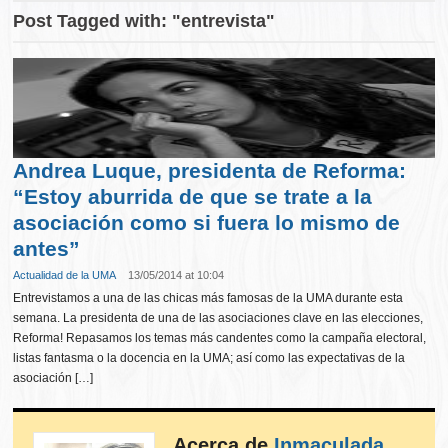
Post Tagged with: "entrevista"
Andrea Luque, presidenta de Reforma:
“Estoy aburrida de que se trate a la
asociación como si fuera lo mismo de
antes”
Actualidad de la UMA
13/05/2014 at 10:04
Entrevistamos a una de las chicas más famosas de la UMA durante esta
semana. La presidenta de una de las asociaciones clave en las elecciones,
Reforma! Repasamos los temas más candentes como la campaña electoral,
listas fantasma o la docencia en la UMA; así como las expectativas de la
asociación […]
Acerca de
Inmaculada