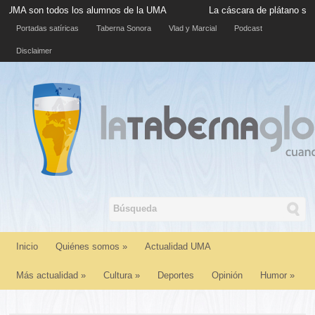
odos los alumnos de la UMA
La cáscara de plátano situada en la a
Portadas satíricas
Taberna Sonora
Vlad y Marcial
Podcast
Disclaimer
Inicio
Quiénes somos
»
Actualidad UMA
Más actualidad
»
Cultura
»
Deportes
Opinión
Humor
»