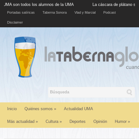
odos los alumnos de la UMA
La cáscara de plátano situada en la 
Portadas satíricas
Taberna Sonora
Vlad y Marcial
Podcast
Disclaimer
Inicio
Quiénes somos
»
Actualidad UMA
Más actualidad
»
Cultura
»
Deportes
Opinión
Humor
»