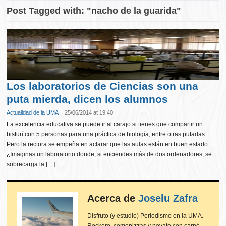
Post Tagged with: "nacho de la guarida"
Los laboratorios de Ciencias son una
puta mierda, dicen los alumnos
Actualidad de la UMA
25/06/2014 at 19:40
La excelencia educativa se puede ir al carajo si tienes que compartir un
bisturí con 5 personas para una práctica de biología, entre otras putadas.
Pero la rectora se empeña en aclarar que las aulas están en buen estado.
¿Imaginas un laboratorio donde, si enciendes más de dos ordenadores, se
sobrecarga la […]
Acerca de
Joselu Zafra
Disfruto (y estudio) Periodismo en la UMA.