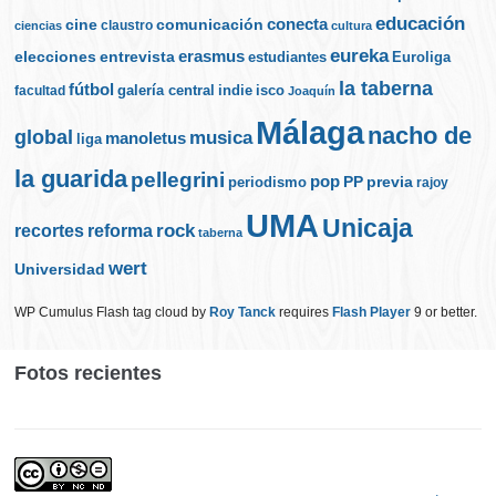
educación
cine
conecta
comunicación
claustro
ciencias
cultura
eureka
elecciones
erasmus
entrevista
estudiantes
Euroliga
la taberna
fútbol
galería central
indie
isco
facultad
Joaquín
Málaga
nacho de
global
musica
manoletus
liga
la guarida
pellegrini
pop
PP
periodismo
previa
rajoy
UMA
Unicaja
rock
recortes
reforma
taberna
wert
Universidad
WP Cumulus Flash tag cloud by
Roy Tanck
requires
Flash Player
9 or better.
Fotos recientes