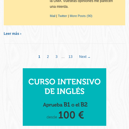
la UMA. Vuestras opiniones me parecen
una mierda.
Mail
|
Twitter
|
More Posts (90)
Leer más ›
1
2
3
…
13
Next →