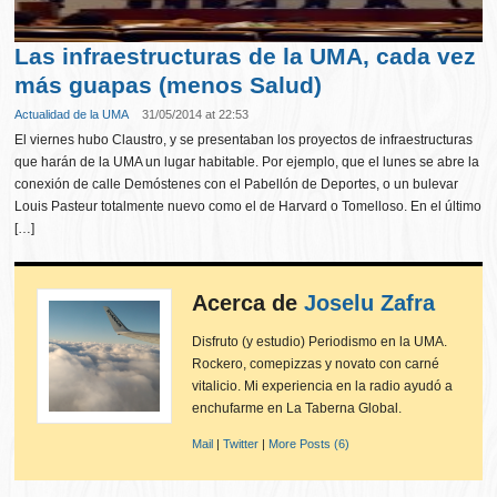
Las infraestructuras de la UMA, cada vez
más guapas (menos Salud)
Actualidad de la UMA
31/05/2014 at 22:53
El viernes hubo Claustro, y se presentaban los proyectos de infraestructuras
que harán de la UMA un lugar habitable. Por ejemplo, que el lunes se abre la
conexión de calle Demóstenes con el Pabellón de Deportes, o un bulevar
Louis Pasteur totalmente nuevo como el de Harvard o Tomelloso. En el último
[…]
Acerca de
Joselu Zafra
Disfruto (y estudio) Periodismo en la UMA.
Rockero, comepizzas y novato con carné
vitalicio. Mi experiencia en la radio ayudó a
enchufarme en La Taberna Global.
Mail
|
Twitter
|
More Posts (6)