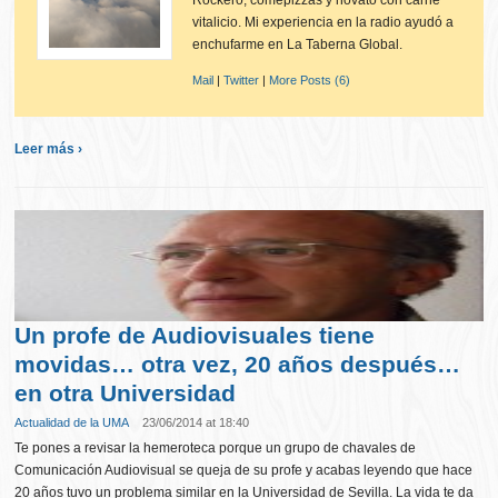
Rockero, comepizzas y novato con carné
vitalicio. Mi experiencia en la radio ayudó a
enchufarme en La Taberna Global.
Mail
|
Twitter
|
More Posts (6)
Leer más ›
Un profe de Audiovisuales tiene
movidas… otra vez, 20 años después…
en otra Universidad
Actualidad de la UMA
23/06/2014 at 18:40
Te pones a revisar la hemeroteca porque un grupo de chavales de
Comunicación Audiovisual se queja de su profe y acabas leyendo que hace
20 años tuvo un problema similar en la Universidad de Sevilla. La vida te da