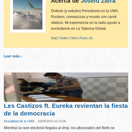
Acerca de
Joselu Zafra
Disfruto (y estudio) Periodismo en la UMA.
Rockero, comepizzas y novato con carné
vitalicio. Mi experiencia en la radio ayudó a
enchufarme en La Taberna Global.
Mail
|
Twitter
|
More Posts (6)
Leer más ›
Les Castizos ft. Eureka revientan la fiesta
de la democracia
Actualidad de la UMA
16/05/2014 at 22:00
Mientras la rave electoral llegaba al drop, los aficionados del Betis se