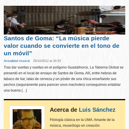
Santos de Goma: “La música pierde
valor cuando se convierte en el tono de
un móvil”
Actualidad musical
25/10/2012 at 20:33
Tras dar vueltas y vueltas en el polígono Guadalhorce, La Taberna Global se
presentó en el local de ensayo de Santos de Goma. Allí, entre hebras de
tabaco de liar, latas de cerveza y un póster de una chica enseñando sus
pechos (seguramente para parecer unos machotes) conseguimos entablar
una buena […]
Acerca de
Luis Sánchez
Filología clásica en la UMA. Amante de la
música, museólogo en creación.