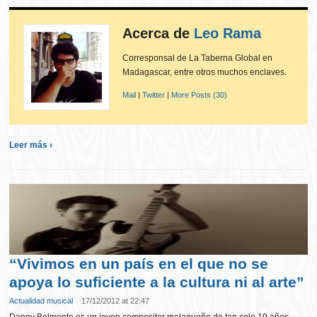
Acerca de
Leo Rama
Corresponsal de La Taberna Global en
Madagascar, entre otros muchos enclaves.
Mail
|
Twitter
|
More Posts (30)
Leer más ›
“Vivimos en un país en el que no se
apoya lo suficiente a la cultura ni al arte”
Actualidad musical
17/12/2012 at 22:47