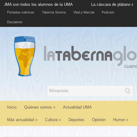
todos los alumnos de la UMA
La cáscara de plátano situada en la 
Portadas satíricas
Taberna Sonora
Vlad y Marcial
Podcast
Disclaimer
Inicio
Quiénes somos
»
Actualidad UMA
Más actualidad
»
Cultura
»
Deportes
Opinión
Humor
»