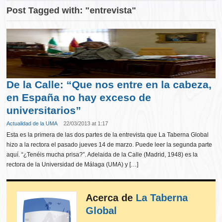
Post Tagged with: "entrevista"
De la Calle: “Que nos entre en la cabeza,
en España no hay exceso de
universitarios”
Actualidad de la UMA
22/03/2013 at 1:17
Esta es la primera de las dos partes de la entrevista que La Taberna Global
hizo a la rectora el pasado jueves 14 de marzo. Puede leer la segunda parte
aquí. “¿Tenéis mucha prisa?”. Adelaida de la Calle (Madrid, 1948) es la
rectora de la Universidad de Málaga (UMA) y […]
Acerca de
La Taberna
Global