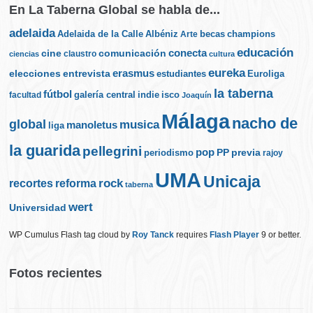
En La Taberna Global se habla de...
adelaida
Albéniz
becas
champions
Adelaida de la Calle
Arte
educación
cine
conecta
comunicación
claustro
ciencias
cultura
eureka
elecciones
erasmus
entrevista
estudiantes
Euroliga
la taberna
fútbol
galería central
indie
isco
facultad
Joaquín
Málaga
nacho de
global
musica
manoletus
liga
la guarida
pellegrini
pop
PP
periodismo
previa
rajoy
UMA
Unicaja
rock
recortes
reforma
taberna
wert
Universidad
WP Cumulus Flash tag cloud by
Roy Tanck
requires
Flash Player
9 or better.
Fotos recientes