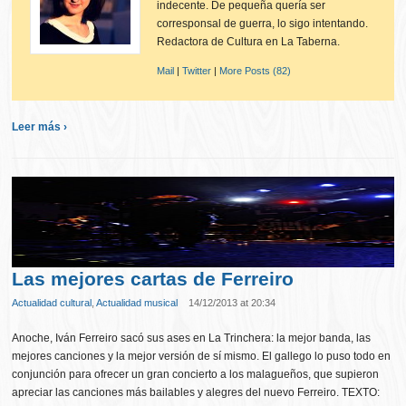
indecente. De pequeña quería ser
corresponsal de guerra, lo sigo intentando.
Redactora de Cultura en La Taberna.
Mail
|
Twitter
|
More Posts (82)
Leer más ›
Las mejores cartas de Ferreiro
Actualidad cultural
,
Actualidad musical
14/12/2013 at 20:34
Anoche, Iván Ferreiro sacó sus ases en La Trinchera: la mejor banda, las
mejores canciones y la mejor versión de sí mismo. El gallego lo puso todo en
conjunción para ofrecer un gran concierto a los malagueños, que supieron
apreciar las canciones más bailables y alegres del nuevo Ferreiro. TEXTO: