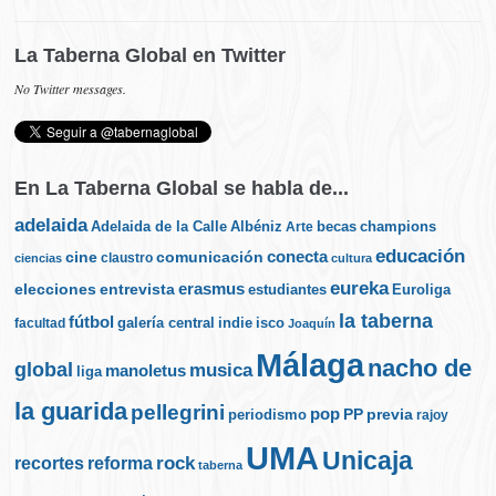
La Taberna Global en Twitter
No Twitter messages.
En La Taberna Global se habla de...
adelaida
Albéniz
becas
champions
Adelaida de la Calle
Arte
educación
cine
conecta
comunicación
claustro
ciencias
cultura
eureka
elecciones
erasmus
entrevista
estudiantes
Euroliga
la taberna
fútbol
galería central
indie
isco
facultad
Joaquín
Málaga
nacho de
global
musica
manoletus
liga
la guarida
pellegrini
pop
PP
periodismo
previa
rajoy
UMA
Unicaja
rock
recortes
reforma
taberna