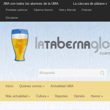
 todos los alumnos de la UMA
La cáscara de plátano situada en la
Portadas satíricas
Taberna Sonora
Vlad y Marcial
Podcast
Disclaimer
Inicio
Quiénes somos
»
Actualidad UMA
Más actualidad
»
Cultura
»
Deportes
Opinión
Humor
»