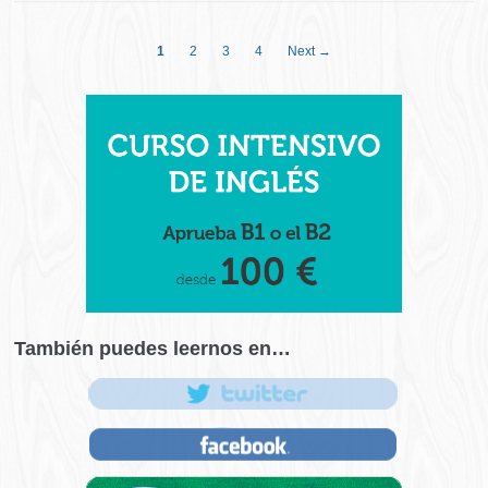
1
2
3
4
Next →
También puedes leernos en…