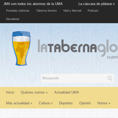
odos los alumnos de la UMA
La cáscara de plátano situada en la 
Portadas satíricas
Taberna Sonora
Vlad y Marcial
Podcast
Disclaimer
Inicio
Quiénes somos
»
Actualidad UMA
Más actualidad
»
Cultura
»
Deportes
Opinión
Humor
»