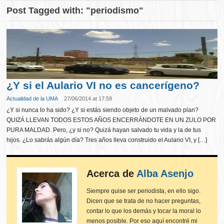
Post Tagged with: "periodismo"
¿Y si el Aulario VI no es cancerígeno?
Actualidad de la UMA
27/06/2014 at 17:59
¿Y si nunca lo ha sido? ¿Y si estás siendo objeto de un malvado plan?
QUIZÁ LLEVAN TODOS ESTOS AÑOS ENCERRÁNDOTE EN UN ZULO POR
PURA MALDAD. Pero, ¿y si no? Quizá hayan salvado tu vida y la de tus
hijos. ¿Lo sabrás algún día? Tres años lleva construido el Aulario VI, y […]
Acerca de
Alba Asenjo
Siempre quise ser periodista, en ello sigo.
Dicen que se trata de no hacer preguntas,
contar lo que los demás y tocar la moral lo
menos posible. Por eso aquí encontré mi