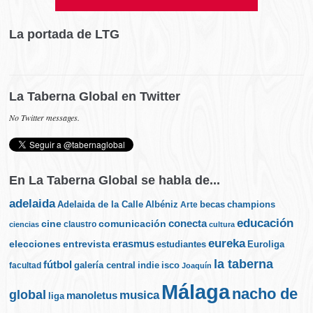
La portada de LTG
La Taberna Global en Twitter
No Twitter messages.
En La Taberna Global se habla de...
adelaida
Albéniz
becas
champions
Adelaida de la Calle
Arte
educación
cine
conecta
comunicación
claustro
ciencias
cultura
eureka
elecciones
erasmus
entrevista
estudiantes
Euroliga
la taberna
fútbol
galería central
indie
isco
facultad
Joaquín
Málaga
nacho de
global
musica
manoletus
liga