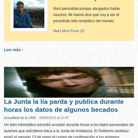
Nací periodista porque abogados había
muchos. Mi mamá dice que voy a ser el
periodista más simpático del mundo.
Mail
|
More Posts (5)
Leer más ›
La Junta la lía parda y publica durante
horas los datos de algunos becados
Actualidad de la UMA
05/06/2014 at 12:47
Un fallo informático permitió acceder durante horas a los datos personales de
quienes que solicitaron beca a la Junta de Andalucía. El Gobierno andaluz
envió el pasado 13 de mayo el correo de confirmación a los alumnos