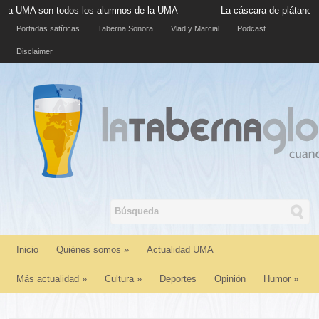
n todos los alumnos de la UMA
La cáscara de plátano situada en 
Portadas satíricas
Taberna Sonora
Vlad y Marcial
Podcast
Disclaimer
Inicio
Quiénes somos
»
Actualidad UMA
Más actualidad
»
Cultura
»
Deportes
Opinión
Humor
»