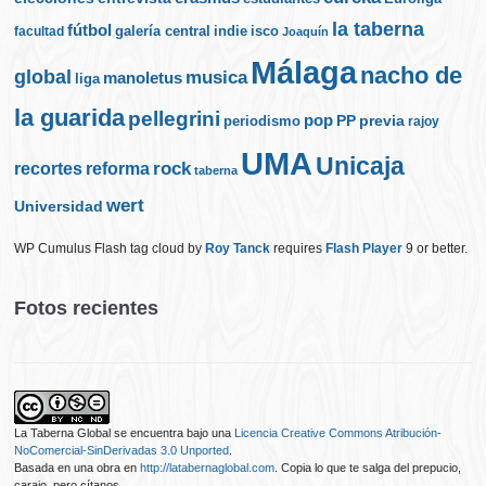
la taberna
fútbol
galería central
indie
isco
facultad
Joaquín
Málaga
nacho de
global
musica
manoletus
liga
la guarida
pellegrini
pop
PP
periodismo
previa
rajoy
UMA
Unicaja
rock
recortes
reforma
taberna
wert
Universidad
WP Cumulus Flash tag cloud by
Roy Tanck
requires
Flash Player
9 or better.
Fotos recientes
La Taberna Global
se encuentra bajo una
Licencia Creative Commons Atribución-
NoComercial-SinDerivadas 3.0 Unported
.
Basada en una obra en
http://latabernaglobal.com
. Copia lo que te salga del prepucio,
carajo, pero cítanos.