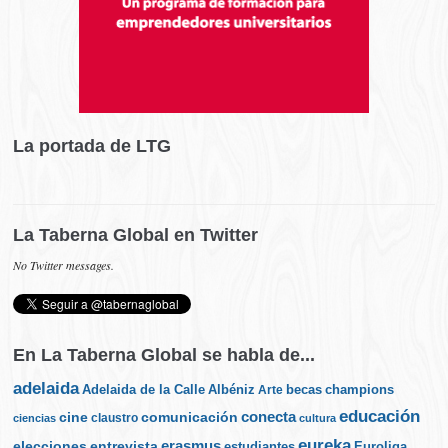
La portada de LTG
La Taberna Global en Twitter
No Twitter messages.
En La Taberna Global se habla de...
adelaida
Albéniz
becas
champions
Adelaida de la Calle
Arte
educación
cine
conecta
comunicación
claustro
ciencias
cultura
eureka
elecciones
erasmus
entrevista
estudiantes
Euroliga