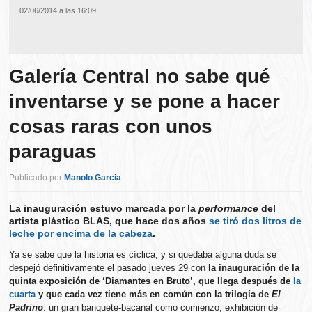
02/06/2014 a las 16:09
Galería Central no sabe qué
inventarse y se pone a hacer
cosas raras con unos
paraguas
Publicado por
Manolo Garcia
La inauguración estuvo marcada por la
performance
del
artista plástico BLAS, que hace dos años
se tiró dos litros de
leche por encima de la cabeza
.
Ya se sabe que la historia es cíclica, y si quedaba alguna duda se
despejó definitivamente el pasado jueves 29 con
la inauguración de la
quinta exposición de ‘Diamantes en Bruto’, que llega después de
la
cuarta
y que cada vez tiene más en común con la trilogía de
El
Padrino
: un gran banquete-bacanal como comienzo, exhibición de