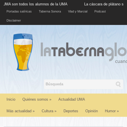
odos los alumnos de la UMA
La cáscara de plátano situada en la 
Portadas satíricas
Taberna Sonora
Vlad y Marcial
Podcast
Disclaimer
Inicio
Quiénes somos
»
Actualidad UMA
Más actualidad
»
Cultura
»
Deportes
Opinión
Humor
»