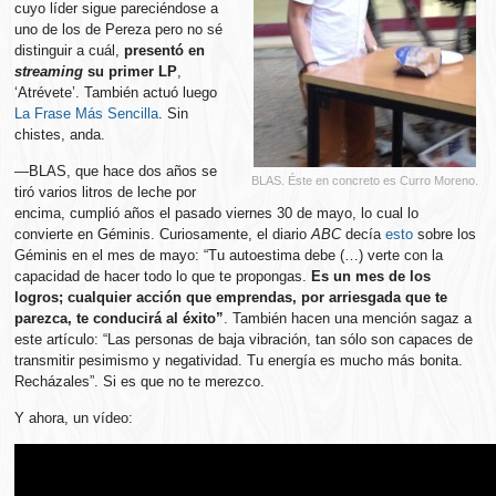
cuyo líder sigue pareciéndose a
uno de los de Pereza pero no sé
distinguir a cuál,
presentó en
streaming
su primer LP
,
‘Atrévete’. También actuó luego
La Frase Más Sencilla
. Sin
chistes, anda.
—BLAS, que hace dos años se
BLAS. Éste en concreto es Curro Moreno.
tiró varios litros de leche por
encima, cumplió años el pasado viernes 30 de mayo, lo cual lo
convierte en Géminis. Curiosamente, el diario
ABC
decía
esto
sobre los
Géminis en el mes de mayo: “Tu autoestima debe (…) verte con la
capacidad de hacer todo lo que te propongas.
Es un mes de los
logros; cualquier acción que emprendas, por arriesgada que te
parezca, te conducirá al éxito”
. También hacen una mención sagaz a
este artículo: “Las personas de baja vibración, tan sólo son capaces de
transmitir pesimismo y negatividad. Tu energía es mucho más bonita.
Recházales”. Si es que no te merezco.
Y ahora, un vídeo: