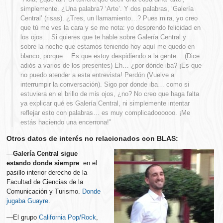
simplemente. ¿Una palabra? ‘Arte’. Y dos palabras, ‘Galería
Central’ (risas). ¿Tres, un llamamiento…? Pues mira, yo creo
que tú me ves la cara y se me nota: yo desprendo felicidad en
los ojos… Si quieres que te hable sobre Galería Central y
sobre la noche que estamos teniendo hoy aquí me quedo en
blanco, porque… Es que estoy despidiendo a la gente… (Dice
adiós a varios de los presentes) Eh… ¿por dónde iba? ¡Es que
no puedo atender a esta entrevista! Perdón (Vuelve a
interrumpir la conversación). Sigo por donde iba… como si
estuviera en el brillo de mis ojos, ¿no? No creo que haga falta
ya explicar qué es Galería Central, ni simplemente intentar
reflejar esto con palabras… es muy complicadoooooo. ¡Me
estás haciendo una encerrona!”
Otros datos de interés no relacionados con BLAS:
—
Galería Central sigue
estando donde siempre
: en el
pasillo interior derecho de la
Facultad de Ciencias de la
Comunicación y Turismo.
Donde
jugaba Guayre
.
—El grupo
California Pop/Rock
,