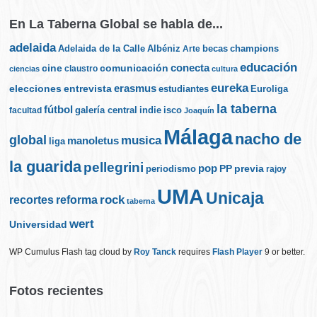
En La Taberna Global se habla de...
adelaida
Albéniz
becas
champions
Adelaida de la Calle
Arte
educación
cine
conecta
comunicación
claustro
ciencias
cultura
eureka
elecciones
erasmus
entrevista
estudiantes
Euroliga
la taberna
fútbol
galería central
indie
isco
facultad
Joaquín
Málaga
nacho de
global
musica
manoletus
liga
la guarida
pellegrini
pop
PP
periodismo
previa
rajoy
UMA
Unicaja
rock
recortes
reforma
taberna
wert
Universidad
WP Cumulus Flash tag cloud by
Roy Tanck
requires
Flash Player
9 or better.
Fotos recientes