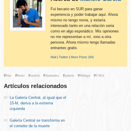
Fui becario en SUR para ganar
experiencia y poder trabajar aquí. Ahora
mismo no tengo novia, y estaría
interesado tanto en una relación seria
como en algo esporádico. Mis opiniones
no me representan a mí, sino a otra
persona. Ahora mismo tengo llamadas
entrantes gratis.
Mail
|
Twitter
|
More Posts (84)
blas
bruto
central
diamantes
galería
Málaga
UMA
#
#
#
#
#
#
#
Artículos relacionados
La Galería Central, al igual que el
15-M, deriva a la extrema
izquierda
Galería Central se transforma en
el corredor de la muerte