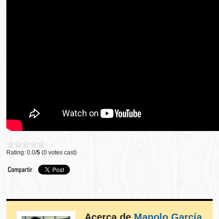
Rating: 0.0/
5
(0 votes cast)
Acerca de
Manolo García