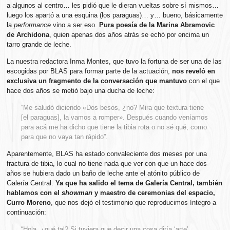
a algunos al centro… les pidió que le dieran vueltas sobre sí mismos…
luego los apartó a una esquina (los paraguas)… y… bueno, básicamente
la
performance
vino a ser eso.
Pura poesía de la Marina Abramovic
de Archidona
, quien apenas dos años atrás se echó por encima un
tarro grande de leche.
La nuestra redactora Inma Montes, que tuvo la fortuna de ser una de las
escogidas por BLAS para formar parte de la actuación,
nos reveló en
exclusiva un fragmento de la conversación que mantuvo
con el que
hace dos años se metió bajo una ducha de leche:
“Me saludó diciendo «Dos besos, ¿no? Mira que textura tiene
[el paraguas], la vamos a romper». Después cuando veníamos
para acá me ha dicho que tiene la tibia rota o no sé qué, como
para que no vaya tan rápido”.
Aparentemente, BLAS ha estado convaleciente dos meses por una
fractura de tibia, lo cual no tiene nada que ver con que un hace dos
años se hubiera dado un baño de leche ante el atónito público de
Galería Central.
Ya que ha salido el tema de Galería Central, también
hablamos con el
showman
y maestro de ceremonias del espacio,
Curro Moreno
, que nos dejó el testimonio que reproducimos íntegro a
continuación:
“Hola, ¿qué tal? Si tuviera que decir una cosa diría ‘arte’,