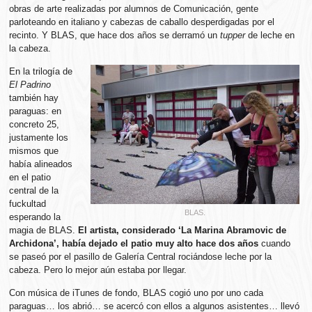
obras de arte realizadas por alumnos de Comunicación, gente
parloteando en italiano y cabezas de caballo desperdigadas por el
recinto. Y BLAS, que hace dos años se derramó un
tupper
de leche en
la cabeza.
En la trilogía de
El Padrino
también hay
paraguas: en
concreto 25,
justamente los
mismos que
había alineados
en el patio
central de la
fuckultad
BLAS.
esperando la
magia de BLAS.
El artista, considerado ‘La Marina Abramovic de
Archidona’, había dejado el patio muy alto hace dos años
cuando
se paseó por el pasillo de Galería Central rociándose leche por la
cabeza. Pero lo mejor aún estaba por llegar.
Con música de iTunes de fondo, BLAS cogió uno por uno cada
paraguas… los abrió… se acercó con ellos a algunos asistentes… llevó