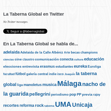
La Taberna Global en Twitter
No Twitter messages.
En La Taberna Global se habla de...
adelaida
Albéniz
becas
champions
Adelaida de la Calle
Arte
educación
cine
conecta
comunicación
claustro
ciencias
cultura
eureka
elecciones
erasmus
entrevista
estudiantes
Euroliga
la taberna
fútbol
galería central
indie
isco
facultad
Joaquín
Málaga
nacho de
global
musica
manoletus
liga
la guarida
pellegrini
pop
PP
periodismo
previa
rajoy
UMA
Unicaja
rock
recortes
reforma
taberna