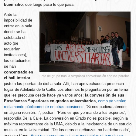
buen sitio
, que luego pasa lo que pasa.
Ante la
imposibilidad de
entrar en la sala
donde se ha
celebrado el
acto (se
requerían
invitaciones),
los estudiantes
se han
concentrado en
Foto de grupo tras la simpática conversación con los policías.
el hall interior
,
justo a las puertas de dicha sala. Allí, han aprovechado la presencia
fugaz de Adelaida de la Calle. Los alumnos le preguntaron por un tema
que les preocupa desde hace ya varios años:
la conversión de sus
Enseñanzas Superiores en grados universitarios,
como ya venían
reclamando públicamente en otras ocasiones
. “Si nos pudiera atender
en alguna reunión…”, pedían. “Pero es que yo mando a los expertos”,
respondía De la Calle. La conversión en Grado no es posible, según la
máxima representante de la UMA, debido a la inexistencia de un estudio
musical en la Universidad. “De las otras enseñanzas no ha dicho nada”,
asegura Cano.
Pero para construir aularios inservibles sí hay dinero
.