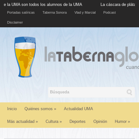
A son todos los alumnos de la UMA
La cáscara de plátano situada
Portadas satíricas
Taberna Sonora
Vlad y Marcial
Podcast
Disclaimer
Inicio
Quiénes somos
»
Actualidad UMA
Más actualidad
»
Cultura
»
Deportes
Opinión
Humor
»