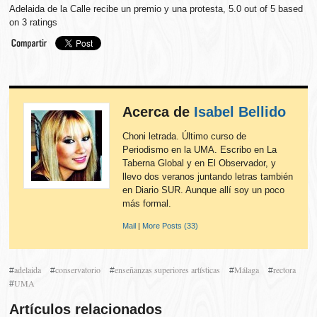
Adelaida de la Calle recibe un premio y una protesta
,
5.0
out of
5
based
on
3
ratings
Acerca de
Isabel Bellido
Choni letrada. Último curso de
Periodismo en la UMA. Escribo en La
Taberna Global y en El Observador, y
llevo dos veranos juntando letras también
en Diario SUR. Aunque allí soy un poco
más formal.
Mail
|
More Posts (33)
adelaida
conservatorio
enseñanzas superiores artísticas
Málaga
rectora
#
#
#
#
#
UMA
#
Artículos relacionados