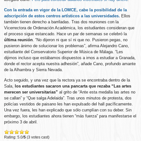
Con la entrada en vigor de la LOMCE, cabe la posibilidad de la
adscripción de estos centros artísticos a las universidades.
Ellos
también tienen derecho a barriladas. Tras dos reuniones con la
Vicerrectora de Ordenación Académica, los estudiantes consideran que
el proceso sigue estancado. Hace un par de semanas se celebró la
última reunión
. “No dijeron ni que sí ni que no. Pusieron pegas, no
pusieron ánimo de solucionar los problemas”, afirma Alejandro Cano,
estudiante del Conservatorio Superior de Música de Málaga. “Les
dijimos incluso que estábamos dispuestos a irnos a estudiar a Granada,
donde el rector acepta nuestra adhesión”, añade Cano, profundo amante
de la Alhambra y Sierra Nevada.
Acto seguido, y una vez que la rectora ya se encontraba dentro de la
Sala,
los estudiantes sacaron una pancarta que rezaba “Las artes
merecen ser universitarias”
al grito de “Ante esta medalla las artes no
se callan” y “Que salga Adelaida”. Tras unos minutos de protesta, dos
policías vestidos de paisano les han expulsado del hall pacíficamente.
Una vez fuera, les han explicado que sólo cumplían con su deber. Sin
embargo, los estudiantes ahora tienen “más fuerza” para manifestarse el
próximo 3 de abril.
Rating: 5.0/
5
(3 votes cast)