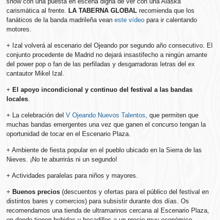
show con una puesta en escena digna de ver con una Alaska
carismática al frente.
LA TABERNA GLOBAL
recomienda que los
fanáticos de la banda madrileña vean
este vídeo
para ir calentando
motores.
+ Izal volverá al escenario del Ojeando por segundo año consecutivo. El
conjunto procedente de Madrid no dejará insastifecho a ningún amante
del power pop o fan de las perfiladas y desgarradoras letras del ex
cantautor Mikel Izal.
+
El apoyo incondicional y continuo del festival a las bandas
locales
.
+ La celebración del
V Ojeando Nuevos Talentos
, que permiten que
muchas bandas emergentes una vez que ganen el concurso tengan la
oportunidad de tocar en el Escenario Plaza.
+ Ambiente de fiesta popular en el pueblo ubicado en la Sierra de las
Nieves. ¡No te aburrirás ni un segundo!
+ Actividades paralelas para niños y mayores.
+
Buenos precios
(descuentos y ofertas para el público del festival en
distintos bares y comercios) para subsistir durante dos días. Os
recomendamos una tienda de ultramarinos cercana al Escenario Plaza,
en donde tienen bebidas y bocadillos a un precio muy económico.