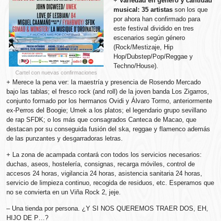
+
Variedad en género y cantidad
musical: 35 artistas
son los que
por ahora han confirmado para
este festival dividido en tres
escenarios según género
(Rock/Mestizaje, Hip
Hop/Dubstep/Pop/Reggae y
Techno/House).
Cartel con nuevas confirmaciones
+ Merece la pena ver: la maestría y presencia de Rosendo Mercado
bajo las tablas; el fresco rock (and roll) de la joven banda Los Zigarros,
conjunto formado por los hermanos Ovidi y Álvaro Tormo, anteriormente
ex-Perros del Boogie; Umek a los platos; el legendario grupo sevillano
de rap SFDK; o los más que consagrados Canteca de Macao, que
destacan por su conseguida fusión del ska, reggae y flamenco además
de las punzantes y desgarradoras letras.
+ La zona de acampada contará con todos los servicios necesarios:
duchas, aseos, hostelería, consignas, recarga móviles, control de
accesos 24 horas, vigilancia 24 horas, asistencia sanitaria 24 horas,
servicio de limpieza continuo, recogida de residuos, etc. Esperamos que
no se convierta en un Viña Rock 2, jeje.
– Una tienda por persona. ¿Y SI NOS QUEREMOS TRAER DOS, EH,
HIJO DE P…?