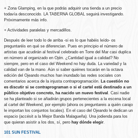
+ Zona Glamping, en la que podrás adquirir una tienda a un precio
todavía desconocido. LA TABERNA GLOBAL seguirá investigando.
Próximamente más info.
+ Actividades paralelas y mercadillos.
Después de leer todo lo de arriba -si es lo que habéis leído- os
preguntaréis en qué se diferencian. Pues en principio el número de
artistas que acudirán al festival celebrado en Torre del Mar casi duplica
en número al organizado en Ojén. ¿Cantidad igual a calidad? No
siempre, pero en el caso del Weekend no hay duda. La variedad y la
calidad van de la mano. Aún si saber quiénes tocarán en la octava
edición del Ojeando muchos han inundado las redes sociales con
comentarios acerca de la injusta contraprogramación.
La cuestión no
es discutir si se contraprograman o si el cartel está destinado a un
público objetivo concreto, ha nacido un nuevo festival
. Casi nadie
se ha planteado si se añadirán grupos pertenecientes a la escena local
al cartel del Weekend, por ejemplo (ahora os preguntareis a quién carajo
le importan los conjuntos locales). En el caso del Ojeando le dedican un
espacio (accésit a la Mejor Banda Malagueña). Una jodienda para los
que quieran asistir a los dos, sí, pero
hay dónde elegir
.
101 SUN FESTIVAL