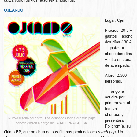
quizá vosotros -los lectores- a nosotros.
OJEANDO
Lugar: Ojén.
Precios: 20 € +
gastos = abono
dos días / 30 €
+ gastos =
abono dos días
+ sitio en zona
de acampada.
Aforo: 2.300
personas.
+ Fangoria
acudirá por
primera vez al
festival
churruco y
Nuevo diseño del cartel. Los acabados indies al estilo papel
presentará
celofán corren a cargo de LA TABERNA GLOBAL
Policromía, su
último EP, que no dista de sus últimas producciones
synth pop
. Un