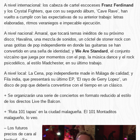
A nivel internacional: los cabeza de cartel escoceses
Franz Ferdinand
y los Crystal Fighters, que con su segundo álbum, ‘Cave Rave’, han
vuelto a cumplir con las expectativas de su anterior trabajo: letras
elaboradas, ritmos veraniegos e impecable ejecución.
A nivel nacional: Amaral, que tocará temas inéditos de su próximo
disco; Havalina, una mezcla de sonidos, un cóctel de stoner rock con
unas gotitas de pop independiente en donde las guitarras se han
convertido en una seña de identidad; y
We Are Standard
, el conjunto
vizcaíno que juega por momentos con el pop, la música dance y el rock
psicodélico, al estilo Madchester, en su último trabajo.
A nivel local: La Cena, pop independiente made in Málaga de calidad; y
Fila india, que presentará su último EP, ‘El rayo de Gerry Lopez’, un
disco de pop que debería convertirse con el tiempo en un clásico.
+ Se organizarán una serie de conciertos en formato reducido al estilo
de los directos Live the Balcon.
+ ‘Ruta 101 tapas’ en la ciudad malagueña. El 101 Montaditos
malagueño, lo veo.
– Los futuros
precios de cara al
festival. ¿Se