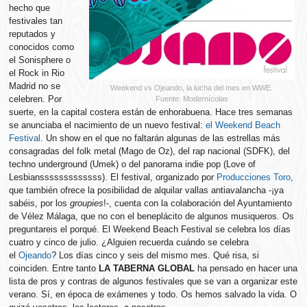
hecho que
festivales tan
reputados y
conocidos como
el Sonisphere o
el Rock in Rio
Madrid no se
Weekend vs Ojeando, la lucha del mes en WWE.
celebren. Por
Fuente: Modernícolas
suerte, en la capital costera están de enhorabuena. Hace tres semanas
se anunciaba el nacimiento de un nuevo festival:
el Weekend Beach
Festival
. Un show en el que no faltarán algunas de las estrellas más
consagradas del folk metal (Mago de Oz), del rap nacional (SDFK), del
techno underground (Umek) o del panorama indie pop (Love of
Lesbiansssssssssssss). El festival, organizado por
Producciones Toro
,
que también ofrece la posibilidad de alquilar vallas antiavalancha -¡ya
sabéis, por los
groupies
!-, cuenta con la colaboración del Ayuntamiento
de Vélez Málaga, que no con el beneplácito de algunos musiqueros. Os
preguntareis el porqué. El Weekend Beach Festival se celebra los días
cuatro y cinco de julio. ¿Alguien recuerda cuándo se celebra
el
Ojeando
? Los días cinco y seis del mismo mes. Qué risa, si
coinciden. Entre tanto
LA TABERNA GLOBAL
ha pensado en hacer una
lista de pros y contras de algunos festivales que se van a organizar este
verano. Sí, en época de exámenes y todo. Os hemos salvado la vida. O