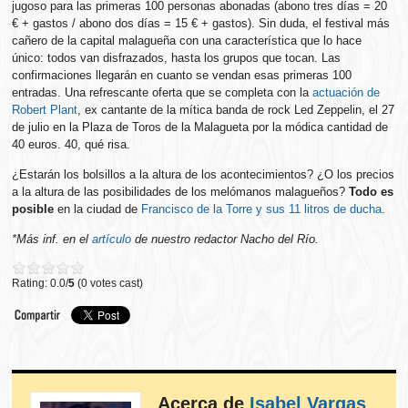
jugoso para las primeras 100 personas abonadas (abono tres días = 20
€ + gastos / abono dos días = 15 € + gastos). Sin duda, el festival más
cañero de la capital malagueña con una característica que lo hace
único: todos van disfrazados, hasta los grupos que tocan. Las
confirmaciones llegarán en cuanto se vendan esas primeras 100
entradas. Una refrescante
oferta que se completa con la
actuación de
Robert Plant
, ex cantante de la mítica banda de rock Led Zeppelin, el 27
de julio en la Plaza de Toros de la Malagueta por la módica cantidad de
40 euros. 40, qué risa.
¿Estarán los bolsillos a la altura de los acontecimientos? ¿O los precios
a la altura de las posibilidades de los melómanos malagueños?
Todo es
posible
en la ciudad de
Francisco de la Torre y sus 11 litros de ducha
.
*Más inf. en el
artículo
de nuestro redactor Nacho del Río.
Rating: 0.0/
5
(0 votes cast)
Acerca de
Isabel Vargas