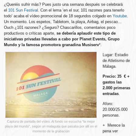
¿Queréis sufrir más? Pues justo una semana después se celebrará
el
101 Sun Festival
. Con el lema ‘en el sur, 101 razones para tenerlo
todo’ acaba el vídeo promocional de 18 segundos colgado en
Youtube
.
Un momento. Los espetos, Tabletom, la playa, Airbag, el pescao…
Ouch ¿101 razones? ¿Seguro? Chascarillos, comentarios poco
productivos o críticas aparte,
se debería aplaudir este tipo de
iniciativas privadas llevadas a cabo por Planet Events, Grupo
Mundo y la famosa promotora granadina Musiserv
*.
Lugar: Estadio
de Atletismo de
Málaga.
Precio: 35 € +
gastos las
2.000 primeras
entradas
.
Aforo:
20.000/25.000
personas.
Captura de pantalla del vídeo. Al fondo se escucha “la mejor
+ Merece la
playa del mundo”, según un malaguita que pasaba por allí en el
pena ver
momento de la grabación