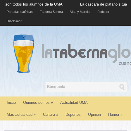
os alumnos de la UMA
La cáscara de plátano situada en la acera d
Portadas satíricas
Taberna Sonora
Vlad y Marcial
Podcast
Disclaimer
Inicio
Quiénes somos
»
Actualidad UMA
Más actualidad
»
Cultura
»
Deportes
Opinión
Humor
»