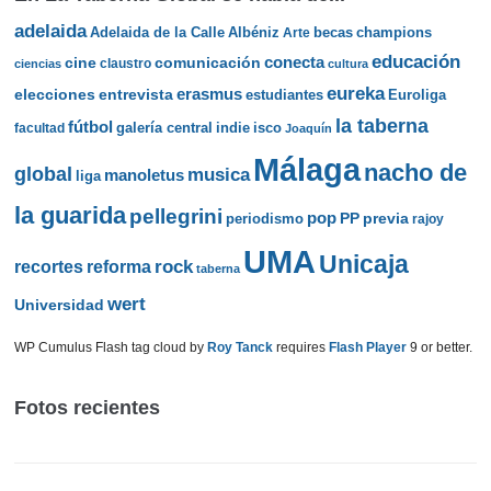
adelaida
Albéniz
becas
champions
Adelaida de la Calle
Arte
educación
cine
conecta
comunicación
claustro
ciencias
cultura
eureka
elecciones
erasmus
entrevista
estudiantes
Euroliga
la taberna
fútbol
galería central
indie
isco
facultad
Joaquín
Málaga
nacho de
global
musica
manoletus
liga
la guarida
pellegrini
pop
PP
periodismo
previa
rajoy
UMA
Unicaja
rock
recortes
reforma
taberna
wert
Universidad
WP Cumulus Flash tag cloud by
Roy Tanck
requires
Flash Player
9 or better.
Fotos recientes