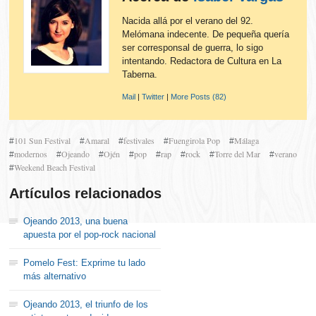
Nacida allá por el verano del 92.
Melómana indecente. De pequeña quería
ser corresponsal de guerra, lo sigo
intentando. Redactora de Cultura en La
Taberna.
Mail
|
Twitter
|
More Posts (82)
101 Sun Festival
Amaral
festivales
Fuengirola Pop
Málaga
#
#
#
#
#
modernos
Ojeando
Ojén
pop
rap
rock
Torre del Mar
verano
#
#
#
#
#
#
#
#
Weekend Beach Festival
#
Artículos relacionados
Ojeando 2013, una buena
apuesta por el pop-rock nacional
Pomelo Fest: Exprime tu lado
más alternativo
Ojeando 2013, el triunfo de los