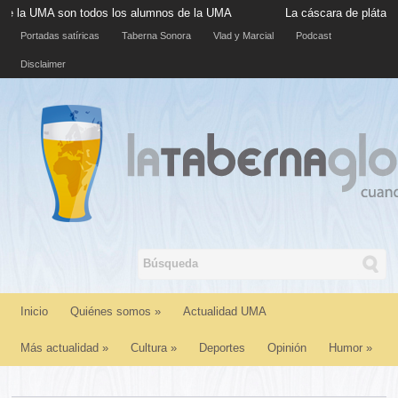
A son todos los alumnos de la UMA
La cáscara de plátano situada
Portadas satíricas
Taberna Sonora
Vlad y Marcial
Podcast
Disclaimer
Inicio
Quiénes somos
»
Actualidad UMA
Más actualidad
»
Cultura
»
Deportes
Opinión
Humor
»