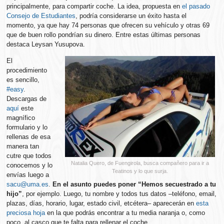
principalmente, para compartir coche. La idea, propuesta en
el pasado
Consejo de Estudiantes
, podría considerarse un éxito hasta el
momento, ya que hay 74 personas que ofrecen su vehículo y otras 69
que de buen rollo pondrían su dinero. Entre estas últimas personas
destaca Leysan Yusupova.
El
procedimiento
es sencillo,
#easy
.
Descargas de
aquí
este
magnífico
formulario y lo
rellenas de esa
manera tan
cutre que todos
Natalia Quero, de Fuengirola, busca compañero para ir a
conocemos y lo
Teatinos y lo que surja.
envías luego a
sacu@uma.es
.
En el asunto puedes poner “Hemos secuestrado a tu
hijo”
, por ejemplo. Luego, tu nombre y todos tus datos –teléfono, email,
plazas, días, horario, lugar, estado civil, etcétera– aparecerán en
esta
preciosa hoja
en la que podrás encontrar a tu media naranja o, como
poco, al casco que te falta para rellenar el coche.