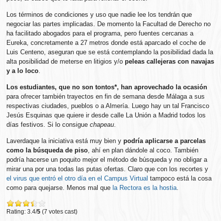
Los términos de condiciones y uso que nadie lee los tendrán que
negociar las partes implicadas. De momento la Facultad de Derecho no
ha facilitado abogados para el programa, pero fuentes cercanas a
Eureka, concretamente a 27 metros donde está aparcado el coche de
Luis Centeno, aseguran que se está contemplando la posibilidad dada la
alta posibilidad de meterse en litigios y/o
peleas callejeras con navajas
y a lo loco
.
Los estudiantes, que no son tontos*, han aprovechado la ocasión
para ofrecer también trayectos en fin de semana desde Málaga a sus
respectivas ciudades, pueblos o a Almería. Luego hay un tal Francisco
Jesús Esquinas que quiere ir desde calle La Unión a Madrid todos los
días festivos. Si lo consigue
chapeau
.
Laverdaque la iniciativa está muy bien y
podría aplicarse a parcelas
como la búsqueda de piso
, ahí en plan dándole al coco. También
podría hacerse un poquito mejor el método de búsqueda y no obligar a
mirar una por una todas las putas ofertas. Claro que con los recortes y
el virus que entró el otro día en el Campus Virtual
tampoco está la cosa
como para quejarse. Menos mal que
la Rectora es la hostia
.
Rating: 3.4/
5
(7 votes cast)