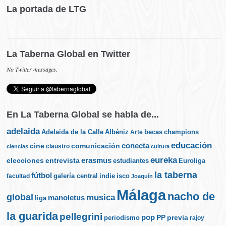
La portada de LTG
La Taberna Global en Twitter
No Twitter messages.
En La Taberna Global se habla de...
adelaida
Albéniz
becas
champions
Adelaida de la Calle
Arte
educación
cine
conecta
comunicación
claustro
ciencias
cultura
eureka
elecciones
erasmus
entrevista
estudiantes
Euroliga
la taberna
fútbol
galería central
indie
isco
facultad
Joaquín
Málaga
nacho de
global
musica
manoletus
liga
la guarida
pellegrini
pop
PP
periodismo
previa
rajoy