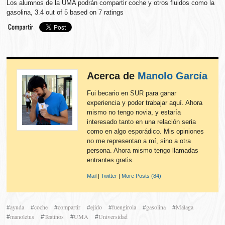
Los alumnos de la UMA podrán compartir coche y otros fluidos como la
gasolina
,
3.4
out of
5
based on
7
ratings
Acerca de
Manolo García
Fui becario en SUR para ganar
experiencia y poder trabajar aquí. Ahora
mismo no tengo novia, y estaría
interesado tanto en una relación seria
como en algo esporádico. Mis opiniones
no me representan a mí, sino a otra
persona. Ahora mismo tengo llamadas
entrantes gratis.
Mail
|
Twitter
|
More Posts (84)
ayuda
coche
compartir
ejido
fuengirola
gasolina
Málaga
#
#
#
#
#
#
#
manoletus
Teatinos
UMA
Universidad
#
#
#
#