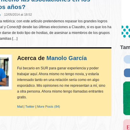
os años?
A
12/05/2014 at 18:52
 retórica: con este artículo pretendemos repasar los grandes logros
! y Conect@ desde las últimas elecciones a Claustro, si es que los ha
 darse de todo tipo de hostias, de asesinar a miembros de los grupos
familias […]
Tam
Acerca de
Manolo García
Fui becario en SUR para ganar experiencia y poder
trabajar aquí. Ahora mismo no tengo novia, y estaría
interesado tanto en una relación seria como en algo
esporádico. Mis opiniones no me representan a mí, sino
a otra persona. Ahora mismo tengo llamadas entrantes
gratis.
Mail
|
Twitter
|
More Posts (84)