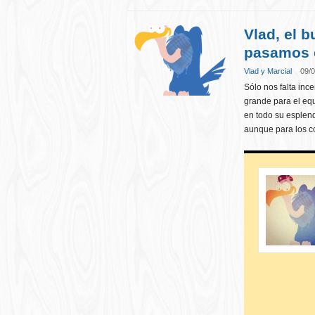
Vlad, el b
pasamos 
Vlad y Marcial
09/0
Sólo nos falta inc
grande para el eq
en todo su esplen
aunque para los c