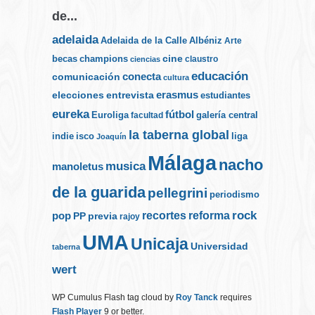
de...
adelaida
Albéniz
Adelaida de la Calle
Arte
cine
becas
champions
claustro
ciencias
educación
conecta
comunicación
cultura
elecciones
erasmus
entrevista
estudiantes
eureka
fútbol
Euroliga
galería central
facultad
la taberna global
indie
isco
liga
Joaquín
Málaga
nacho
musica
manoletus
de la guarida
pellegrini
periodismo
rock
recortes
reforma
pop
PP
previa
rajoy
UMA
Unicaja
Universidad
taberna
wert
WP Cumulus Flash tag cloud by
Roy Tanck
requires
Flash Player
9 or better.