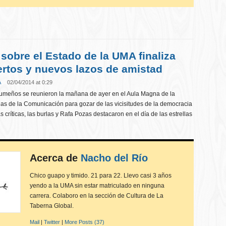
 sobre el Estado de la UMA finaliza
rtos y nuevos lazos de amistad
A
02/04/2014 at 0:29
 umeños se reunieron la mañana de ayer en el Aula Magna de la
as de la Comunicación para gozar de las vicisitudes de la democracia
 críticas, las burlas y Rafa Pozas destacaron en el día de las estrellas
Acerca de
Nacho del Río
Chico guapo y timido. 21 para 22. Llevo casi 3 años
yendo a la UMA sin estar matriculado en ninguna
carrera. Colaboro en la sección de Cultura de La
Taberna Global.
Mail
|
Twitter
|
More Posts (37)