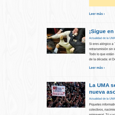
Leer más ›
¡Sigue en
Actualidad de la UM
Si eres alérgico a
retransmisión sin 
Todo lo que están 
de la década: el 
Leer más ›
La UMA se
nueva aso
Actualidad de la UM
Piquetes informati
colectivos, nacim
primaveral. Tú y 