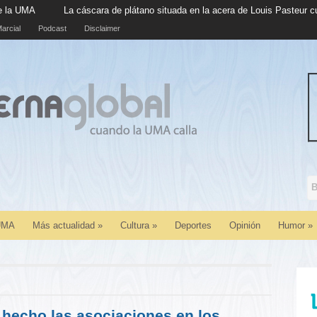
ra de plátano situada en la acera de Louis Pasteur cumple cinco años en s
arcial
Podcast
Disclaimer
 UMA
Más actualidad
»
Cultura
»
Deportes
Opinión
Humor
»
hecho las asociaciones en los