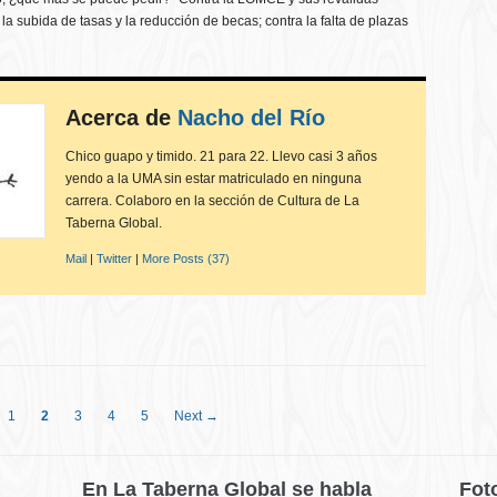
 la subida de tasas y la reducción de becas; contra la falta de plazas
Acerca de
Nacho del Río
Chico guapo y timido. 21 para 22. Llevo casi 3 años
yendo a la UMA sin estar matriculado en ninguna
carrera. Colaboro en la sección de Cultura de La
Taberna Global.
Mail
|
Twitter
|
More Posts (37)
1
2
3
4
5
Next →
En La Taberna Global se habla
Fot