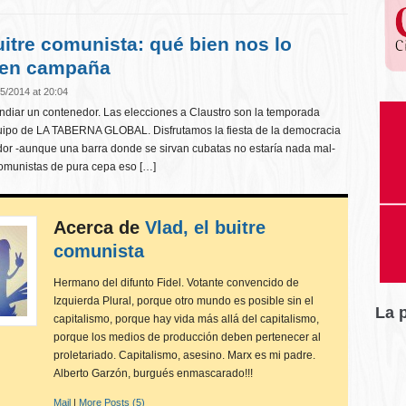
uitre comunista: qué bien nos lo
en campaña
5/2014 at 20:04
endiar un contenedor. Las elecciones a Claustro son la temporada
uipo de LA TABERNA GLOBAL. Disfrutamos la fiesta de la democracia
dor -aunque una barra donde se sirvan cubatas no estaría nada mal-
omunistas de pura cepa eso […]
Acerca de
Vlad, el buitre
comunista
Hermano del difunto Fidel. Votante convencido de
Izquierda Plural, porque otro mundo es posible sin el
La 
capitalismo, porque hay vida más allá del capitalismo,
porque los medios de producción deben pertenecer al
proletariado. Capitalismo, asesino. Marx es mi padre.
Alberto Garzón, burgués enmascarado!!!
Mail
|
More Posts (5)