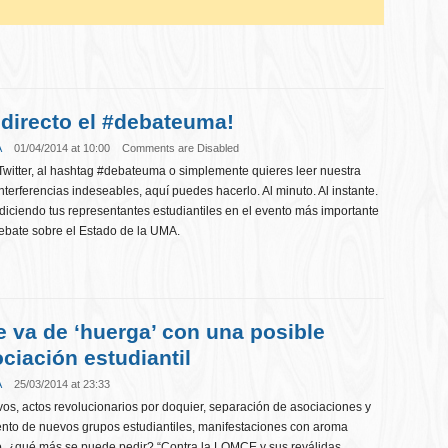
 directo el #debateuma!
A
01/04/2014 at 10:00
Comments are Disabled
 Twitter, al hashtag #debateuma o simplemente quieres leer nuestra
interferencias indeseables, aquí puedes hacerlo. Al minuto. Al instante.
diciendo tus representantes estudiantiles en el evento más importante
Debate sobre el Estado de la UMA.
 va de ‘huerga’ con una posible
ciación estudiantil
A
25/03/2014 at 23:33
vos, actos revolucionarios por doquier, separación de asociaciones y
iento de nuevos grupos estudiantiles, manifestaciones con aroma
yo, ¿qué más se puede pedir? “Contra la LOMCE y sus reválidas