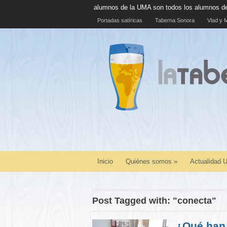
100% de alumnos de la UMA son todos los alumnos de la UMA
La cásca
Portadas satíricas
Taberna Sonora
Vlad y M
Inicio
Quiénes somos
»
Actualidad
Post Tagged with: "conecta"
¿Qué han 