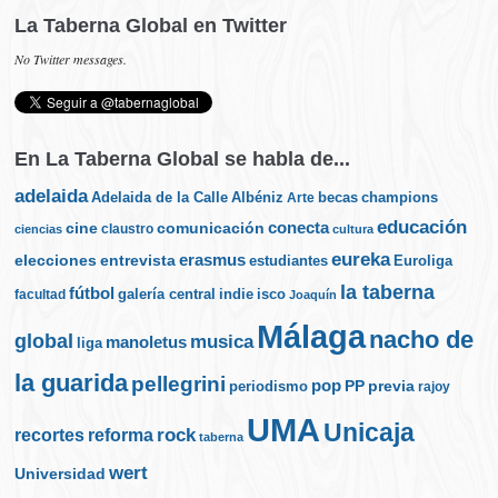
La Taberna Global en Twitter
No Twitter messages.
En La Taberna Global se habla de...
adelaida
Albéniz
becas
champions
Adelaida de la Calle
Arte
educación
cine
conecta
comunicación
claustro
ciencias
cultura
eureka
elecciones
erasmus
entrevista
estudiantes
Euroliga
la taberna
fútbol
galería central
indie
isco
facultad
Joaquín
Málaga
nacho de
global
musica
manoletus
liga
la guarida
pellegrini
pop
PP
periodismo
previa
rajoy
UMA
Unicaja
rock
recortes
reforma
taberna
wert
Universidad