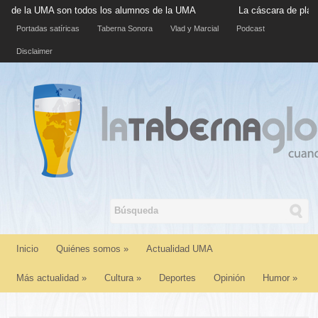
a UMA son todos los alumnos de la UMA
La cáscara de plátano sit
Portadas satíricas
Taberna Sonora
Vlad y Marcial
Podcast
Disclaimer
Inicio
Quiénes somos
»
Actualidad UMA
Más actualidad
»
Cultura
»
Deportes
Opinión
Humor
»