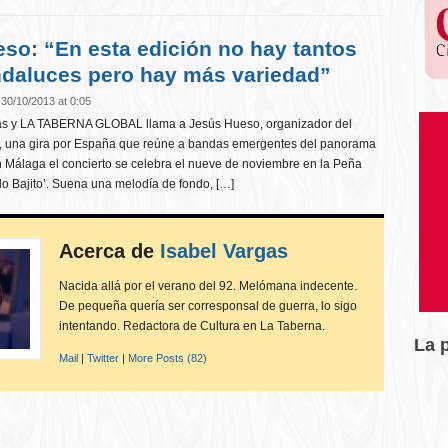
so: “En esta edición no hay tantos
daluces pero hay más variedad”
30/10/2013 at 0:05
ras y LA TABERNA GLOBAL llama a Jesús Hueso, organizador del
r‘, una gira por España que reúne a bandas emergentes del panorama
n Málaga el concierto se celebra el nueve de noviembre en la Peña
o Bajito’. Suena una melodía de fondo, […]
Acerca de
Isabel Vargas
Nacida allá por el verano del 92. Melómana indecente.
De pequeña quería ser corresponsal de guerra, lo sigo
intentando. Redactora de Cultura en La Taberna.
La 
Mail
|
Twitter
|
More Posts (82)