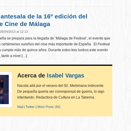
 antesala de la 16º edición del
de Cine de Málaga
05/04/2013 at 12:13
leña se prepara para la llegada de ‘Málaga de Festival’, el evento que
os certámenes sureños del cine más importante de España. El Festival
 cumple más de quince años. Durante estos tres lustros este evento
 tanto a nivel […]
Acerca de
Isabel Vargas
Nacida allá por el verano del 92. Melómana indecente.
De pequeña quería ser corresponsal de guerra, lo sigo
intentando. Redactora de Cultura en La Taberna.
Mail
|
Twitter
|
More Posts (82)