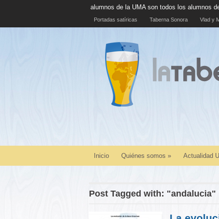
00% de alumnos de la UMA son todos los alumnos de la UMA
La cásca
Portadas satíricas
Taberna Sonora
Vlad y M
Inicio
Quiénes somos
»
Actualidad
Post Tagged with: "andalucia"
La evoluc