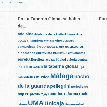
1
2
Next →
En La Taberna Global se habla
Fot
de...
adelaida
Albéniz
Adelaida de la Calle
Arte
cine
becas
champions
claustro
ciencias
educación
conecta
comunicación
cultura
elecciones
erasmus
entrevista
estudiantes
eureka
fútbol
Euroliga
galería central
facultad
la taberna global
indie
isco
liga
Joaquín
Málaga
nacho
musica
manoletus
de la guarida
pellegrini
periodismo
rock
recortes
reforma
pop
PP
previa
rajoy
UMA
Unicaja
Universidad
taberna