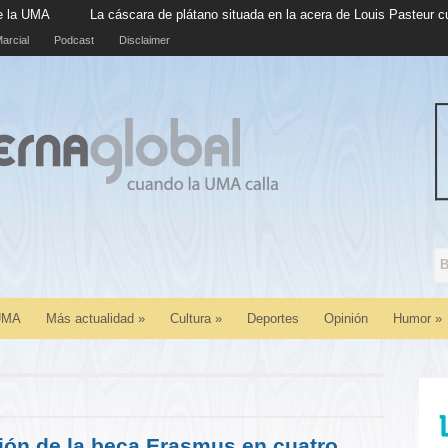
ra de plátano situada en la acera de Louis Pasteur cumple cinco años en s
arcial
Podcast
Disclaimer
 UMA
Más actualidad
»
Cultura
»
Deportes
Opinión
Humor
»
ión de la beca Erasmus en cuatro