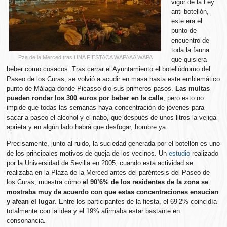
vigor de la Ley
anti-botellón,
este era el
punto de
encuentro de
toda la fauna
Pza de la Merced tras UNA FIESTACA WAPAAA WAPA
que quisiera
beber como cosacos. Tras cerrar el Ayuntamiento el botellódromo del
Paseo de los Curas, se volvió a acudir en masa hasta este emblemático
punto de Málaga donde Picasso dio sus primeros pasos.
Las multas
pueden rondar los 300 euros por beber en la calle
, pero esto no
impide que todas las semanas haya concentración de jóvenes para
sacar a paseo el alcohol y el nabo, que después de unos litros la vejiga
aprieta y en algún lado habrá que desfogar, hombre ya.
Precisamente, junto al ruido, la suciedad generada por el botellón es uno
de los principales motivos de queja de los vecinos. Un
estudio
realizado
por la Universidad de Sevilla en 2005, cuando esta actividad se
realizaba en la Plaza de la Merced antes del paréntesis del Paseo de
los Curas, muestra cómo
el 90’6% de los residentes de la zona se
mostraba muy de acuerdo con que estas concentraciones ensucian
y afean el lugar
. Entre los participantes de la fiesta, el 69’2% coincidía
totalmente con la idea y el 19% afirmaba estar bastante en
consonancia.