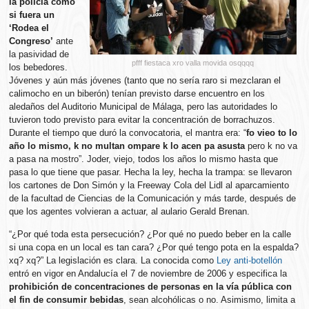
la policía como
si fuera un
‘Rodea el
Congreso’
ante
la pasividad de
pfff fiestaca xro valla movida osqqqq
los bebedores.
Jóvenes y aún más jóvenes (tanto que no sería raro si mezclaran el
calimocho en un biberón) tenían previsto darse encuentro en los
aledaños del Auditorio Municipal de Málaga, pero las autoridades lo
tuvieron todo previsto para evitar la concentración de borrachuzos.
Durante el tiempo que duró la convocatoria, el mantra era: “
fo vieo to lo
año lo mismo,
k no multan ompare k lo acen pa asusta
pero k no va
a pasa na mostro”. Joder, viejo, todos los años lo mismo hasta que
pasa lo que tiene que pasar. Hecha la ley, hecha la trampa: se llevaron
los cartones de Don Simón y la Freeway Cola del Lidl al aparcamiento
de la facultad de Ciencias de la Comunicación y más tarde, después de
que los agentes volvieran a actuar, al aulario Gerald Brenan.
“¿Por qué toda esta persecución? ¿Por qué no puedo beber en la calle
si una copa en un local es tan cara? ¿Por qué tengo pota en la espalda?
xq? xq?” La legislación es clara. La conocida como
Ley anti-botellón
entró en vigor en Andalucía el 7 de noviembre de 2006 y especifica la
prohibición de concentraciones de personas en la vía pública con
el fin de consumir bebidas
, sean alcohólicas o no. Asimismo, limita a