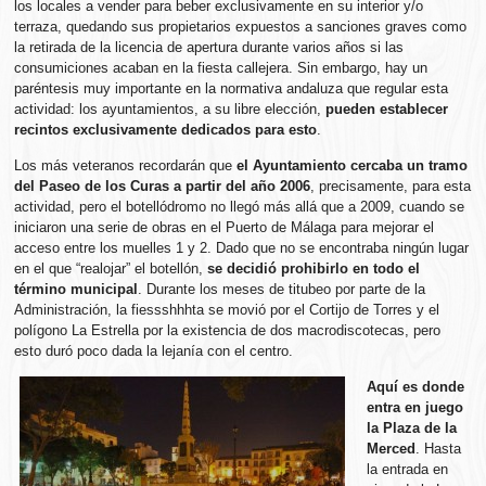
los locales a vender para beber exclusivamente en su interior y/o
terraza, quedando sus propietarios expuestos a sanciones graves como
la retirada de la licencia de apertura durante varios años si las
consumiciones acaban en la fiesta callejera. Sin embargo, hay un
paréntesis muy importante en la normativa andaluza que regular esta
actividad: los ayuntamientos, a su libre elección,
pueden establecer
recintos exclusivamente dedicados para esto
.
Los más veteranos recordarán que
el Ayuntamiento cercaba un tramo
del Paseo de los Curas a partir del año 2006
, precisamente, para esta
actividad, pero el botellódromo no llegó más allá que a 2009, cuando se
iniciaron una serie de obras en el Puerto de Málaga para mejorar el
acceso entre los muelles 1 y 2. Dado que no se encontraba ningún lugar
en el que “realojar” el botellón,
se decidió prohibirlo en todo el
término municipal
. Durante los meses de titubeo por parte de la
Administración, la fiessshhhta se movió por el Cortijo de Torres y el
polígono La Estrella por la existencia de dos macrodiscotecas, pero
esto duró poco dada la lejanía con el centro.
Aquí es donde
entra en juego
la Plaza de la
Merced
. Hasta
la entrada en