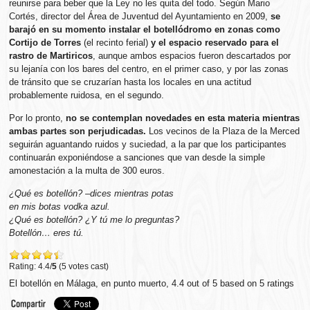
reunirse para beber que la Ley no les quita del todo. Según Mario
Cortés, director del Área de Juventud del Ayuntamiento en 2009,
se
barajó en su momento instalar el botellódromo en zonas como
Cortijo de Torres
(el recinto ferial)
y el espacio reservado para el
rastro de Martiricos
, aunque ambos espacios fueron descartados por
su lejanía con los bares del centro, en el primer caso, y por las zonas
de tránsito que se cruzarían hasta los locales en una actitud
probablemente ruidosa, en el segundo.
Por lo pronto,
no se contemplan novedades en esta materia mientras
ambas partes son perjudicadas.
Los vecinos de la Plaza de la Merced
seguirán aguantando ruidos y suciedad, a la par que los participantes
continuarán exponiéndose a sanciones que van desde la simple
amonestación a la multa de 300 euros.
¿Qué es botellón? –dices mientras potas
en mis botas vodka azul.
¿Qué es botellón? ¿Y tú me lo preguntas?
Botellón… eres tú.
Rating: 4.4/
5
(5 votes cast)
El botellón en Málaga, en punto muerto
,
4.4
out of
5
based on
5
ratings