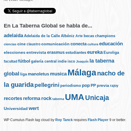
En La Taberna Global se habla de...
adelaida
Albéniz
becas
champions
Adelaida de la Calle
Arte
educación
cine
conecta
comunicación
claustro
ciencias
cultura
eureka
elecciones
erasmus
entrevista
estudiantes
Euroliga
la taberna
fútbol
galería central
indie
isco
facultad
Joaquín
Málaga
nacho de
global
musica
manoletus
liga
la guarida
pellegrini
pop
PP
periodismo
previa
rajoy
UMA
Unicaja
rock
recortes
reforma
taberna
wert
Universidad
WP Cumulus Flash tag cloud by
Roy Tanck
requires
Flash Player
9 or better.