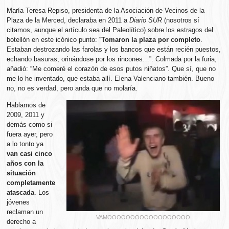
María Teresa Repiso, presidenta de la Asociación de Vecinos de la
Plaza de la Merced, declaraba en 2011 a
Diario SUR
(nosotros sí
citamos, aunque el artículo sea del Paleolítico) sobre los estragos del
botellón en este icónico punto: “
Tomaron la plaza por completo
.
Estaban destrozando las farolas y los bancos que están recién puestos,
echando basuras, orinándose por los rincones…”. Colmada por la furia,
añadió: “Me comeré el corazón de esos putos niñatos”. Que sí, que no
me lo he inventado, que estaba allí. Elena Valenciano también. Bueno
no, no es verdad, pero anda que no molaría.
Hablamos de
2009, 2011 y
demás como si
fuera ayer, pero
a lo tonto ya
van
casi cinco
años con la
situación
completamente
atascada
. Los
jóvenes
reclaman un
VAMOOOOOOOOOOOOOOOOOO
derecho a