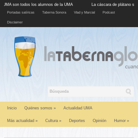
odos los alumnos de la UMA
La cáscara de plátano situada en la 
Portadas satíricas
Taberna Sonora
Vlad y Marcial
Podcast
Disclaimer
Inicio
Quiénes somos
»
Actualidad UMA
Más actualidad
»
Cultura
»
Deportes
Opinión
Humor
»