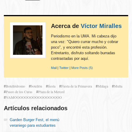
Acerca de
Víctor Miralles
Periodismo en la UMA. Mi cabeza dijo
una vez: "Quiero currar mucho y cobrar
poco", y encontré esta profesión.
Entretanto, disfruto soltando burradas
contrastadas por aquí.
Mail
|
Twitter
|
More Posts (5)
Botellódromo
botellón
fiesta
Fiesta de la Primavera
Málaga
Multa
#
#
#
#
#
#
Paseo de los Curas
Plaza de la Merced
#
#
VAMOOOOOOOOOOOOOOOOOO
#
Artículos relacionados
Garden Burger Fest, el menú
veraniego para estudiantes