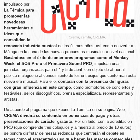
impulsado por
La Térmica
para
promover las
novedosas
herramientas e
ideas que
Crema, cemita, CREMA.
consolidan la
renovada industria musical
de los últimos años, así como convertir a
Málaga en la cuna de las nuevas propuestas musicales a nivel nacional.
Basándose en el éxito de anteriores programas como el Monkey
Week, el SOS Pro o el Primavera Sound PRO
, impulsan unas
jornadas -organizadas para el 4 y 5 de abril- con objeto de atraer al
público malagueño al conocimiento de los entresijos que conforman esta
nueva era musical. Para ello,
contaran con la presencia de figuras
con gran influencia en este campo
, como promotores de conciertos y
festivales, sellos discográficos, prensa especializada, representantes y
artistas.
De acuerdo al programa que expone La Térmica en su página Web,
CREMA dividirá su contenido en ponencias de pago y otras
presentaciones de carácter gratuito
. Por un lado, con la acreditación
PRO (que comprende tres coloquios y almuerzo al precio de 10 euros)
se pondrá disfrutar de mesas redondas que centrarán el debate en
temas como
el acrecentado uso que hacen las marcas comerciales