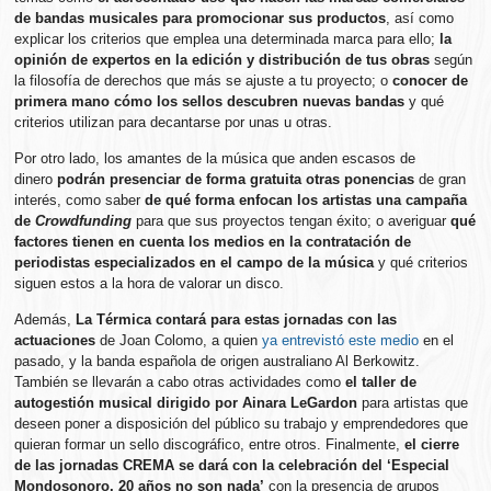
de bandas musicales para promocionar sus productos
, así como
explicar los criterios que emplea una determinada marca para ello;
la
opinión de expertos en la edición y distribución de tus obras
según
la filosofía de derechos que más se ajuste a tu proyecto; o
conocer de
primera mano cómo los sellos descubren nuevas bandas
y qué
criterios utilizan para decantarse por unas u otras.
Por otro lado, los amantes de la música que anden escasos de
dinero
podrán presenciar de forma gratuita otras ponencias
de gran
interés, como saber
de qué forma enfocan los artistas una campaña
de
Crowdfunding
para que sus proyectos tengan éxito; o averiguar
qué
factores tienen en cuenta los medios en la contratación de
periodistas especializados en el campo de la música
y qué criterios
siguen estos a la hora de valorar un disco.
Además,
La Térmica contará para estas jornadas con las
actuaciones
de Joan Colomo, a quien
ya entrevistó este medio
en el
pasado, y la banda española de origen australiano Al Berkowitz.
También se llevarán a cabo otras actividades como
el taller de
autogestión musical dirigido por Ainara LeGardon
para artistas que
deseen poner a disposición del público su trabajo y emprendedores que
quieran formar un sello discográfico, entre otros. Finalmente,
el cierre
de las jornadas CREMA se dará con la celebración del ‘Especial
Mondosonoro, 20 años no son nada’
con la presencia de grupos