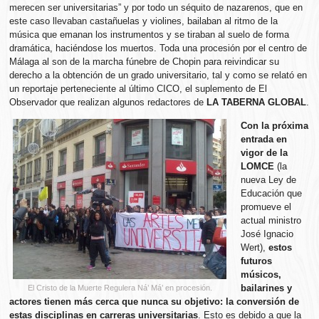
merecen ser universitarias” y por todo un séquito de nazarenos, que en
este caso llevaban castañuelas y violines, bailaban al ritmo de la
música que emanan los instrumentos y se tiraban al suelo de forma
dramática, haciéndose los muertos. Toda una procesión por el centro de
Málaga al son de la marcha fúnebre de Chopin para reivindicar su
derecho a la obtención de un grado universitario, tal y como se relató en
un reportaje perteneciente al último CICO, el suplemento de El
Observador que realizan algunos redactores de
LA TABERNA GLOBAL
.
Con la próxima
entrada en
vigor de la
LOMCE
(la
nueva Ley de
Educación que
promueve el
actual ministro
José Ignacio
Wert),
estos
futuros
músicos,
bailarines y
El Cristo de la Muerte Regulera Ná’ Má’ en procesión.
actores tienen más cerca que nunca su objetivo: la conversión de
estas disciplinas en carreras universitarias
. Esto es debido a que la