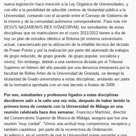
nueva legislación hace mención a la Ley Orgánica de Universidades, y
con ello a la posibilidad de adscribir centros de titularidad pública a la
Universidad, contando con el acuerdo entre el Consejo de Gobierno de
la misma y de la comunidad autónoma correspondiente. Para más inri
(IESVS NAZARENVS REX IVDAEORVM
)
, los estudiantes de estas
disciplinas que se matricularon en el curso 2011/2012 tienen a día de
hoy un plan de estudios idéntico al Bolonia (el sistema universitario
actual, caracterizado por la utilización de la infalible técnica del dictado
de Power Points y por la realización por parte del alumnado de trabajos
de grupo reducido, de grupo grande, de grupo popular, socialista y
mixto)
.
Sin embargo, debido a una sentencia dictada por el Tribunal
Supremo en febrero del año pasado por una denuncia interpuesta por la
facultad de Bellas Artes de la Universidad de Granada, se denegó la
titularidad de Grado universitario a estas disciplinas, anulando así parte
de la normativa aprobada con un real decreto a finales de 2009.
Por eso, estudiantes y profesores ligados a estas disciplinas
decidieron salir a la calle una vez más, después de haber tenido la
primera toma de contacto con la Universidad de Málaga en una
reunión celebrada hace dos semana
s. Francisco Martínez, director
del Conservatorio Superior de Música de Málaga, asegura que fue una
reunión “muy cordial”. “Vimos una actitud muy comprensiva, receptiva y
también cautelosa por parte de la vicerrectora de Ordenación
Académica, en el sentido de que la Universidad quiere aguardar a una