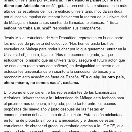
himno universitario por excelencia.
“He dejado el panfleto, me han
dicho que Adelaida no está”
, gritaba una estudiante situada en lo más
alto de las escaleras del ilustre edificio universitario, movida sin duda
por el ingenio impulso de intentar hablar con la rectora de la Universidad
de Málaga sin hacer antes cientos de llamadas telefónicas.
“¡Esta
señora no trabaja nunca!”
respondían sus compañeros.
Jesús Molla, estudiante de Arte Dramático, representa en buena parte
los motivos de protesta del colectivo. “Nos hemos unido las tres
escuelas de Málaga para poder luchar por lo que queremos: entrar en la
Universidad”, cuenta, tajante. “Nos merecemos el grado, ya que
estudiamos lo mismo que un universitario”, asegura el futuro actor, que
se encuentra (como sus compañeros) en desigualdad respecto a los
estudiantes universitarios en cuanto a la concesión de becas y al
reconocimiento académico fuera de España.
“En cualquier otro país,
ahora mismo, no somos nada”, exclama.
El próximo encuentro entre los representantes de las Enseñanzas
Artísticas Universitarias y la Universidad de Málaga está fechado para
el próximo mes de enero, integrado, por lo tanto, entre los buenos
propósitos del nuevo año y justo después de las fiestas en
conmemoración del nacimiento de Jesucristo. Esta pasión adelantada
en forma de protesta simboliza la necesidad y el deseo de estos
estudiantes de obtener el grado universitario gracias a la LOMCE, que,
por otro lado, representa la muerte académica para otros muchísimos