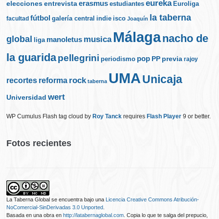
eureka
elecciones
erasmus
entrevista
estudiantes
Euroliga
la taberna
fútbol
galería central
indie
isco
facultad
Joaquín
Málaga
nacho de
global
musica
manoletus
liga
la guarida
pellegrini
pop
PP
periodismo
previa
rajoy
UMA
Unicaja
rock
recortes
reforma
taberna
wert
Universidad
WP Cumulus Flash tag cloud by
Roy Tanck
requires
Flash Player
9 or better.
Fotos recientes
La Taberna Global
se encuentra bajo una
Licencia Creative Commons Atribución-
NoComercial-SinDerivadas 3.0 Unported
.
Basada en una obra en
http://latabernaglobal.com
. Copia lo que te salga del prepucio,