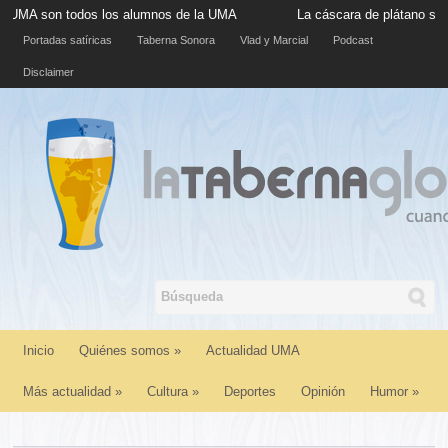
 todos los alumnos de la UMA
La cáscara de plátano situada en l
Portadas satíricas
Taberna Sonora
Vlad y Marcial
Podcast
Disclaimer
Inicio
Quiénes somos
»
Actualidad UMA
Más actualidad
»
Cultura
»
Deportes
Opinión
Humor
»