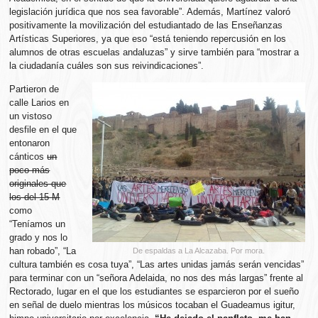
legislación jurídica que nos sea favorable”. Además, Martínez valoró
positivamente la movilización del estudiantado de las Enseñanzas
Artísticas Superiores, ya que eso “está teniendo repercusión en los
alumnos de otras escuelas andaluzas” y sirve también para “mostrar a
la ciudadanía cuáles son sus reivindicaciones”.
Partieron de
calle Larios en
un vistoso
desfile en el que
entonaron
cánticos
un
poco más
originales que
los del 15-M
como
“Teníamos un
grado y nos lo
han robado”, “La
De espaldas a La Alcazaba. Por mora.
cultura también es cosa tuya”, “Las artes unidas jamás serán vencidas”
para terminar con un “señora Adelaida, no nos des más largas” frente al
Rectorado, lugar en el que los estudiantes se esparcieron por el sueño
en señal de duelo mientras los músicos tocaban el Guadeamus igitur,