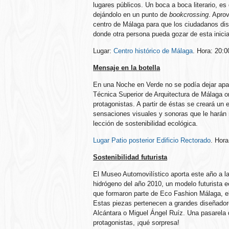
lugares públicos. Un boca a boca literario, es 
dejándolo en un punto de
bookcrossing
. Apro
centro de Málaga para que los ciudadanos disf
donde otra persona pueda gozar de esta inicia
Lugar:
Centro histórico de Málaga
. Hora: 20:0
Mensaje en la botella
En una Noche en Verde no se podía dejar apar
Técnica Superior de Arquitectura de Málaga or
protagonistas. A partir de éstas se creará un 
sensaciones visuales y sonoras que le harán re
lección de sostenibilidad ecológica.
Lugar Patio posterior Edificio Rectorado
. Hora
Sostenibilidad futurista
El Museo Automovilístico aporta este año a l
hidrógeno del año 2010, un modelo futurista 
que formaron parte de Eco Fashion Málaga, el 
Estas piezas pertenecen a grandes diseñador
Alcántara o Miguel Ángel Ruíz. Una pasarela d
protagonistas, ¡qué sorpresa!