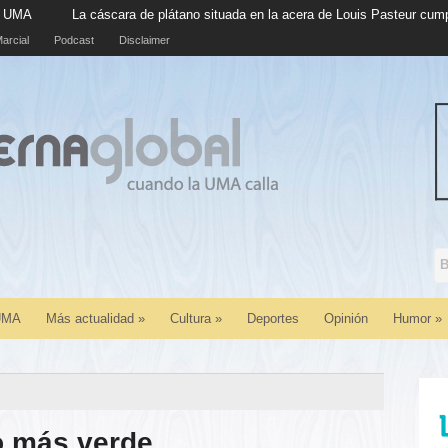
ano situada en la acera de Louis Pasteur cumple cinco años en su mejor mo
arcial
Podcast
Disclaimer
 UMA
Más actualidad
»
Cultura
»
Deportes
Opinión
Humor
»
o más verde