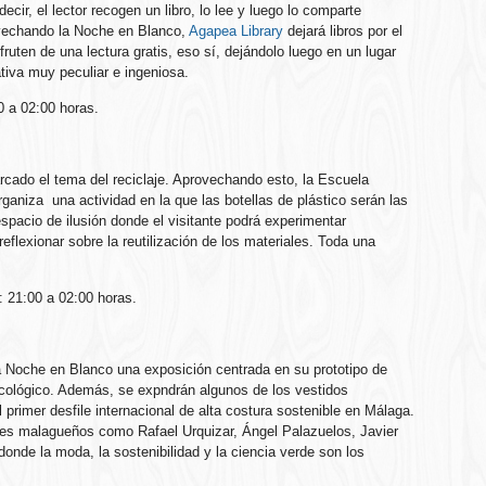
decir, el lector recogen un libro, lo lee y luego lo comparte
vechando la Noche en Blanco,
Agapea Library
dejará libros por el
ruten de una lectura gratis, eso sí, dejándolo luego en un lugar
tiva muy peculiar e ingeniosa.
0 a 02:00 horas.
cado el tema del reciclaje. Aprovechando esto, la Escuela
ganiza una actividad en la que las botellas de plástico serán las
espacio de ilusión donde el visitante podrá experimentar
flexionar sobre la reutilización de los materiales. Toda una
: 21:00 a 02:00 horas.
a Noche en Blanco una exposición centrada en su prototipo de
ecológico. Además, se expndrán algunos de los vestidos
primer desfile internacional de alta costura sostenible en Málaga.
es malagueños como Rafael Urquizar, Ángel Palazuelos, Javier
onde la moda, la sostenibilidad y la ciencia verde son los