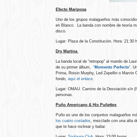
Efecto Mariposa
Uno de los grupos malagueños más conocidos 
en Blanco. La banda con nombre de teoría ma
disco.
Lugar: Plaza de la Constitución. Hora: 21:30 
Dry Martina
La banda local de “retropop” al mando de Laur
de su primer álbum,
‘Momento Perfecto’
. U
Prima, Roisin Murphy, Led Zepellin o Marvin G
fondo,
aquí el enlace
.
Lugar: OMAU. Camino de la Desviación s/n (fr
personas.
Puño Americano & His Puñettes
Puño es uno de los conjuntos malagueños má
los cuatro costados
, mezclado con una alta d
que te hace rockear y bailar.
Lugar:
Toulouse Club
. Hora: 23:00 horas.