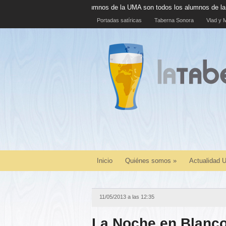
umnos de la UMA son todos los alumnos de la UMA
La cáscara de plát
Portadas satíricas
Taberna Sonora
Vlad y M
Inicio
Quiénes somos
»
Actualidad
11/05/2013 a las 12:35
La Noche en Blanc