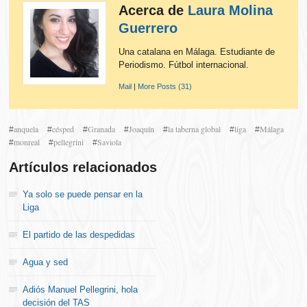
Acerca de
Laura Molina
Guerrero
Una catalana en Málaga. Estudiante de
Periodismo. Fútbol internacional.
Mail
|
More Posts (31)
anquela
césped
Granada
Joaquín
la taberna global
liga
Málaga
#
#
#
#
#
#
#
monreal
pellegrini
Saviola
#
#
#
Artículos relacionados
Ya solo se puede pensar en la
Liga
El partido de las despedidas
Agua y sed
Adiós Manuel Pellegrini, hola
decisión del TAS