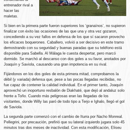
entrenador rival a
hacer las
maletas.
Si bien en la primera parte fueron superiores los ‘granaínos’, no supieron
finalizar con éxito las ocasiones de las que una y otra vez gozaron,
concediendo a su vez fallos en defensa de los que sí sacaron provecho
los eficaces boquerones. Caballero, volvió a ser decisivo en este tramo
demostrando con su seguridad y buenas paradas que su teléfono está
disponible para Sabella. Al Málaga le cuesta despertar, pero marcó
dormido. Se marchó al descanso con dos goles a su favor, anotados por
Joaquín y Saviola, causando una gran impotencia en su rival.
Fijándonos en los dos goles de esta primera mitad, comprobamos la
débil (y variada) defensa que, pese a las pocas llegadas recibidas, no
fue capaz de contener la calidad individual. En el primer tanto, Joaquín
aprovechó un inoportuno resbalón de Diakhaté, que dejó al andaluz solo
frente a Toño. Cuando más peligrosas eran las llegadas de los
visitantes, donde Willy las paró de todo tipo a Terjo e Ighalo, llegó el gol
de Saviola.
La segunda parte comenzó con el cambio de Iturra por Nacho Monreal.
Pellegrini, por precaución, prefirió que su lateral izquierdo jugara solo 45
minutos tras dos meses de inactividad. Con esta modificación, Eliseu