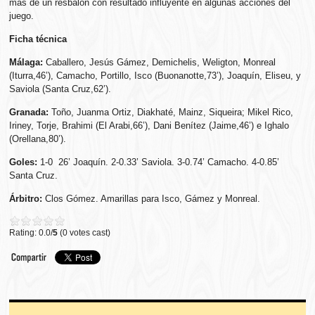
más de un resbalón con resultado influyente en algunas acciones del
juego.
Ficha técnica
Málaga:
Caballero, Jesús Gámez, Demichelis, Weligton, Monreal
(Iturra,46’), Camacho, Portillo, Isco (Buonanotte,73’), Joaquín, Eliseu, y
Saviola (Santa Cruz,62’).
Granada:
Toño, Juanma Ortiz, Diakhaté, Mainz, Siqueira; Mikel Rico,
Iriney, Torje, Brahimi (El Arabi,66’), Dani Benítez (Jaime,46’) e Ighalo
(Orellana,80’).
Goles:
1-0 26’ Joaquín. 2-0.33’ Saviola. 3-0.74’ Camacho. 4-0.85’
Santa Cruz.
Árbitro:
Clos Gómez. Amarillas para Isco, Gámez y Monreal.
Rating: 0.0/
5
(0 votes cast)