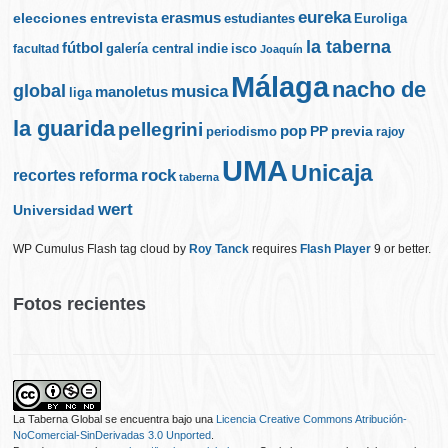
eureka
elecciones
erasmus
entrevista
estudiantes
Euroliga
la taberna
fútbol
galería central
indie
isco
facultad
Joaquín
Málaga
nacho de
global
musica
manoletus
liga
la guarida
pellegrini
pop
PP
periodismo
previa
rajoy
UMA
Unicaja
rock
recortes
reforma
taberna
wert
Universidad
WP Cumulus Flash tag cloud by
Roy Tanck
requires
Flash Player
9 or better.
Fotos recientes
La Taberna Global
se encuentra bajo una
Licencia Creative Commons Atribución-
NoComercial-SinDerivadas 3.0 Unported
.