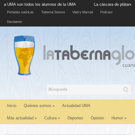
son todos los alumnos de la UMA
La cáscara de plátano situada e
Portadas satíricas
Taberna Sonora
Vlad y Marcial
Podcast
Disclaimer
Inicio
Quiénes somos
»
Actualidad UMA
Más actualidad
»
Cultura
»
Deportes
Opinión
Humor
»