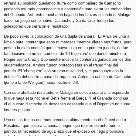
retrasó su posición quedando Iturra como compañero de Camacho
poniendo así más contundencia y contención para evitar las embestidas
del Granada. Así, estos acabaron bajando los brazos dejando al Málaga
hacer su juego combinativo. Camacho y Santa Cruz fueron los
goleadores que cerraron el resultado.
De poco sirvió la colocación de una dupla delantera, El Arabi se unía a
Ighalo para intentar que esos numerosos intentos dieran sus frutos, pero
pese a la clara ocasión que el nuevo hizo en su primera jugada, no fue
tan decisivo como los cambios de ‘El Ingeniero’ que dando minutos a
Roque Santa Cruz y Buonanotte mostró la confianza ganada por los dos
sudamericanos. Ambos fueron protagonistas en el tramo final del
partido. El ‘chanquete’ con su gran movilidad, y el paraguayo con la
definición del cuarto a pase del argentino. Antes, la cabeza de Camacho
(junto a la de Weligton) había hecho el 3-0.
Con este abultado resultado, el Málaga se coloca cuarto a la espera de
lo que haga esta noche el Betis frente al Barça. Y el Granada continua
el el puesto dieciocho de descenso deseando que el Deportivo no sume
los tres puntos.
Uno de los temas que más preocupa últimamente es el césped de La
Rosaleda, que pese a la buena imagen que mostró durante todo el
partido, la necesidad de agua hizo que el exceso de riego provocara