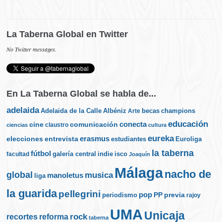
La Taberna Global en Twitter
No Twitter messages.
En La Taberna Global se habla de...
adelaida
Albéniz
becas
champions
Adelaida de la Calle
Arte
educación
cine
conecta
comunicación
claustro
ciencias
cultura
eureka
elecciones
erasmus
entrevista
estudiantes
Euroliga
la taberna
fútbol
galería central
indie
isco
facultad
Joaquín
Málaga
nacho de
global
musica
manoletus
liga
la guarida
pellegrini
pop
PP
periodismo
previa
rajoy
UMA
Unicaja
rock
recortes
reforma
taberna