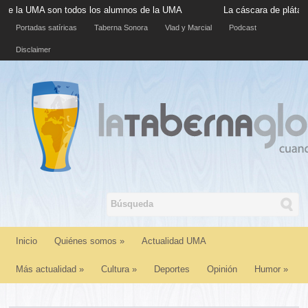
A son todos los alumnos de la UMA
La cáscara de plátano situada
Portadas satíricas
Taberna Sonora
Vlad y Marcial
Podcast
Disclaimer
Inicio
Quiénes somos
»
Actualidad UMA
Más actualidad
»
Cultura
»
Deportes
Opinión
Humor
»