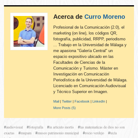
Acerca de
Curro Moreno
Profesional de la Comunicación (2.0), el
marketing (on line), los códigos QR,
fotografía, publicidad, RRPP, periodismo
... Trabajo en la Universidad de Málaga y
me apasiona "Galería Central" un
espacio expositivo ubicado en las
Facultades de Ciencias de la
Comunicación y Turismo. Máster en
Investigación en Comunicación
Periodística de la Universidad de Málaga.
Licenciado en Comunicación Audiovisual
y Técnico Superior en Imagen.
Mail
|
Twitter
|
Facebook
|
LinkedIn
|
More Posts (5)
audiovisual
fotografía
in articulo mortis
las matematicas de dios no son
#
#
#
#
exactas
mupam
museo patrimonio municipal
rocio verdejo
tecla
#
#
#
#