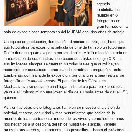
agencia
madrileña, ha
reunido en 8
fotografías de
gran formato en la
sala de exposiciones temporales del MUPAM casi dos años de trabajo.
Un equipo de producción, iluminación, dirección de arte, etc, hace que
sus fotografías parezcan una película de cine de tan solo un fotograma.
Rocío tiene un gusto exquisito por los detalles y la iluminación usada en
la recreación de sus cuadros, que beben de artistas del siglo XIX. En
sus imágenes siempre se cuentan historias reales que quizá hayan
aparecido por casualidad, como cuando la autora le preguntó a Tecla
Lumbreras, comisaria de la exposición, por una iglesia para realizar su
fotografía en
In articulo mortis.
El panteón de los Gálvez en
Macharaviaya se convirtió en el lugar indiscutible para realizar su idea
ya que allí mismo murió una joven el día de su boda antes de dar el «Sí,
quiero».
Así, en las otras siete fotografías también se muestra una visión de
soledad, tristeza, oscuridad y más sentimientos que hablan de la
muerte, de los muertos en el mundo de los vivos y como los humanos
nos negamos a la desdicha del fin de nuestra existencia. Verdejo
muestra sus terrores, sus miedos, sus pesadillas…
hasta el próximo