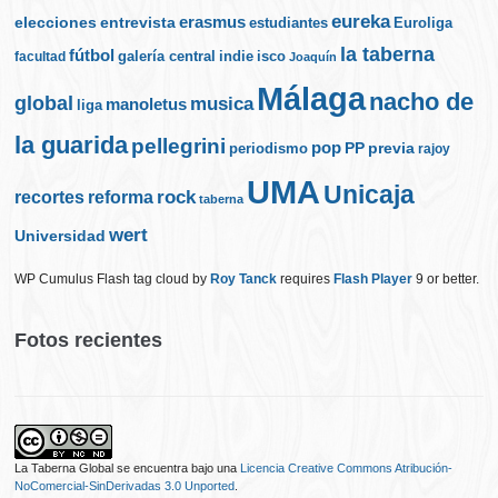
eureka
elecciones
erasmus
entrevista
estudiantes
Euroliga
la taberna
fútbol
galería central
indie
isco
facultad
Joaquín
Málaga
nacho de
global
musica
manoletus
liga
la guarida
pellegrini
pop
PP
periodismo
previa
rajoy
UMA
Unicaja
rock
recortes
reforma
taberna
wert
Universidad
WP Cumulus Flash tag cloud by
Roy Tanck
requires
Flash Player
9 or better.
Fotos recientes
La Taberna Global
se encuentra bajo una
Licencia Creative Commons Atribución-
NoComercial-SinDerivadas 3.0 Unported
.