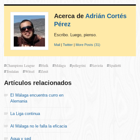
Acerca de
Adrián Cortés
Pérez
Escribo. Luego, pienso.
Mail
|
Twitter
|
More Posts (31)
Champions League
Hulk
Málaga
pellegrini
Saviola
Spalletti
#
#
#
#
#
#
Toulalan
Witsel
Zenit
#
#
#
Artículos relacionados
El Málaga encuentra curro en
Alemania
La Liga continua
Al Málaga no le falla la eficacia
Agua y sed