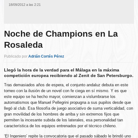
18/09/2012 a las 2:21
Noche de Champions en La
Rosaleda
Publicado por
Adrián Cortés Pérez
Llegó la hora de la verdad para el Málaga en la máxima
competición europea recibiendo al Zenit de San Petersburgo.
Tras demasiados años de espera, el conjunto andaluz debuta en este
torneo con la ilusión de un novel con fe ciega en sí mismo. Y es que
este equipo se ha hecho mayor, comienzan a vislumbrarse los
automatismos que Manuel Pellegrini propugna a sus pupilos desde que
llegó al club. Esa filosofía de juego asociativo de suma verticalidad, con
gran movilidad de los hombres de arriba y sin extremos fijos que
permiten la incesante subida de los laterales, esa personalidad tan
característica de los equipos entrenados por el técnico chileno.
‘El Ingeniero’ repite la convocatoria que el pasado sábado le brindó uno