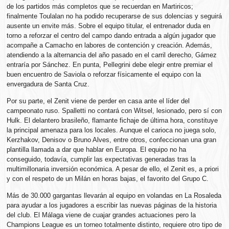
de los partidos más completos que se recuerdan en Martiricos;
finalmente Toulalan no ha podido recuperarse de sus dolencias y seguirá
ausente un envite más. Sobre el equipo titular, el entrenador duda en
torno a reforzar el centro del campo dando entrada a algún jugador que
acompañe a Camacho en labores de contención y creación. Además,
atendiendo a la alternancia del año pasado en el carril derecho, Gámez
entraría por Sánchez. En punta, Pellegrini debe elegir entre premiar el
buen encuentro de Saviola o reforzar físicamente el equipo con la
envergadura de Santa Cruz.
Por su parte, el Zenit viene de perder en casa ante el líder del
campeonato ruso. Spalletti no contará con Witsel, lesionado, pero sí con
Hulk. El delantero brasileño, flamante fichaje de última hora, constituye
la principal amenaza para los locales. Aunque el carioca no juega solo,
Kerzhakov, Denisov o Bruno Alves, entre otros, confeccionan una gran
plantilla llamada a dar que hablar en Europa. El equipo no ha
conseguido, todavía, cumplir las expectativas generadas tras la
multimillonaria inversión económica. A pesar de ello, el Zenit es, a priori
y con el respeto de un Milán en horas bajas, el favorito del Grupo C.
Más de 30.000 gargantas llevarán al equipo en volandas en La Rosaleda
para ayudar a los jugadores a escribir las nuevas páginas de la historia
del club. El Málaga viene de cuajar grandes actuaciones pero la
Champions League es un torneo totalmente distinto, requiere otro tipo de