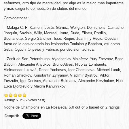
esfuerzos, otro tipo de mentalidad, por algo es la mejor, más importante
y más exigente competición de clubes del mundo.
Convocatorias:
– Málaga C. F: Kameni, Jesús Gámez, Weligton, Demichelis, Camacho,
Joaquín, Saviola, Willy, Monreal, Iturra, Duda, Eliseu, Portillo,
Buonanotte, Sergio Sánchez, Isco, Roque, Juanmi y Recio. Quedan
fuera de la convocatoria los lesionados Toulalan y Baptista, así como
Seba, Oguchi Onyewu y Fabrice, por decisión técnica.
– Zenit de San Petersburgo: Vyacheslav Malafeev, Yury Zhevnov, Egor
Baburin, Alexander Anyukov, Bruno Alves, Nicolas Lombaerts,
Aleksandar Luković, Renat Yanbayev, Igor Cheminava, Michael Lumb,
Roman Shirokov, Konstantin Zyryanov, Vladimir Bystrov, Viktor
Fayzulin, Igor Denisov, Alexander Bukharov, Alexander Kerzhakov, Hulk,
Luka Djordjević y Maxim Kanunnikov.
Rating: 5.0/
5
(2 votes cast)
Noche de Champions en La Rosaleda
,
5.0
out of
5
based on
2
ratings