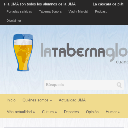
MA son todos los alumnos de la UMA
La cáscara de plátano situad
Portadas satíricas
Taberna Sonora
Vlad y Marcial
Podcast
Disclaimer
Inicio
Quiénes somos
»
Actualidad UMA
Más actualidad
»
Cultura
»
Deportes
Opinión
Humor
»