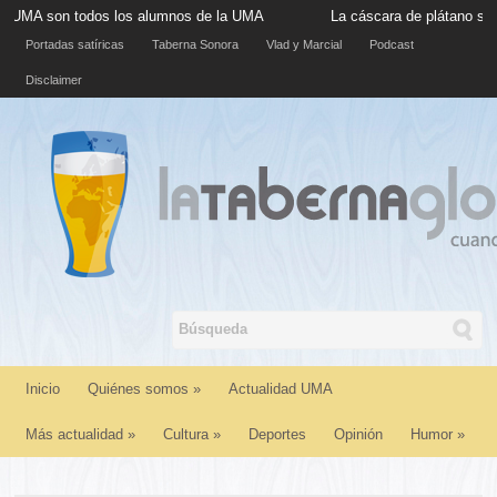
 todos los alumnos de la UMA
La cáscara de plátano situada en la
Portadas satíricas
Taberna Sonora
Vlad y Marcial
Podcast
Disclaimer
Inicio
Quiénes somos
»
Actualidad UMA
Más actualidad
»
Cultura
»
Deportes
Opinión
Humor
»