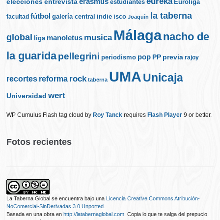
eureka
elecciones
erasmus
entrevista
estudiantes
Euroliga
la taberna
fútbol
galería central
indie
isco
facultad
Joaquín
Málaga
nacho de
global
musica
manoletus
liga
la guarida
pellegrini
pop
PP
periodismo
previa
rajoy
UMA
Unicaja
rock
recortes
reforma
taberna
wert
Universidad
WP Cumulus Flash tag cloud by
Roy Tanck
requires
Flash Player
9 or better.
Fotos recientes
La Taberna Global
se encuentra bajo una
Licencia Creative Commons Atribución-
NoComercial-SinDerivadas 3.0 Unported
.
Basada en una obra en
http://latabernaglobal.com
. Copia lo que te salga del prepucio,