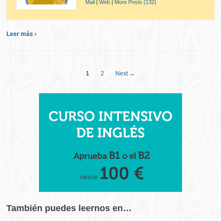
Mail
|
Web
|
More Posts (132)
Leer más ›
1
2
Next →
También puedes leernos en…