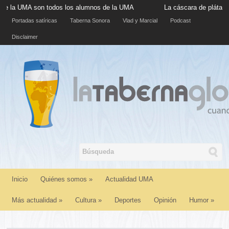
MA son todos los alumnos de la UMA
La cáscara de plátano situad
Portadas satíricas
Taberna Sonora
Vlad y Marcial
Podcast
Disclaimer
Inicio
Quiénes somos
»
Actualidad UMA
Más actualidad
»
Cultura
»
Deportes
Opinión
Humor
»