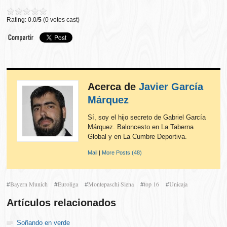
Rating: 0.0/
5
(0 votes cast)
Acerca de
Javier García
Márquez
Sí, soy el hijo secreto de Gabriel García
Márquez. Baloncesto en La Taberna
Global y en La Cumbre Deportiva.
Mail
|
More Posts (48)
Bayern Munich
Euroliga
Montepaschi Siena
top 16
Unicaja
#
#
#
#
#
Artículos relacionados
Soñando en verde