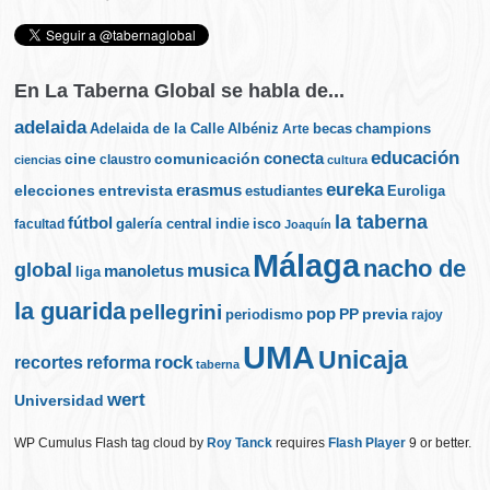
En La Taberna Global se habla de...
adelaida
Albéniz
becas
champions
Adelaida de la Calle
Arte
educación
cine
conecta
comunicación
claustro
ciencias
cultura
eureka
elecciones
erasmus
entrevista
estudiantes
Euroliga
la taberna
fútbol
galería central
indie
isco
facultad
Joaquín
Málaga
nacho de
global
musica
manoletus
liga
la guarida
pellegrini
pop
PP
periodismo
previa
rajoy
UMA
Unicaja
rock
recortes
reforma
taberna
wert
Universidad
WP Cumulus Flash tag cloud by
Roy Tanck
requires
Flash Player
9 or better.