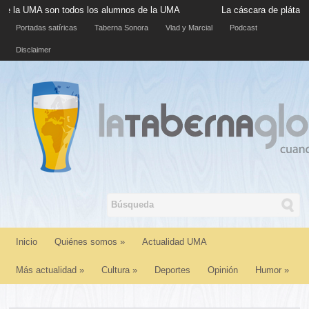
A son todos los alumnos de la UMA
La cáscara de plátano situada
Portadas satíricas
Taberna Sonora
Vlad y Marcial
Podcast
Disclaimer
Inicio
Quiénes somos
»
Actualidad UMA
Más actualidad
»
Cultura
»
Deportes
Opinión
Humor
»