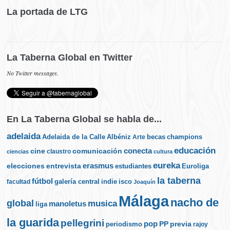
La portada de LTG
La Taberna Global en Twitter
No Twitter messages.
En La Taberna Global se habla de...
adelaida
Albéniz
becas
champions
Adelaida de la Calle
Arte
educación
cine
conecta
comunicación
claustro
ciencias
cultura
eureka
elecciones
erasmus
entrevista
estudiantes
Euroliga
la taberna
fútbol
galería central
indie
isco
facultad
Joaquín
Málaga
nacho de
global
musica
manoletus
liga
la guarida
pellegrini
pop
PP
periodismo
previa
rajoy