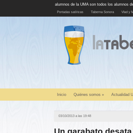
l 100% de alumnos de la UMA son todos los alumnos de la UMA
La cá
Portadas satíricas
Taberna Sonora
Vlad y M
Inicio
Quiénes somos
»
Actualidad
03/10/2013 a las 19:48
Un garabato desata 