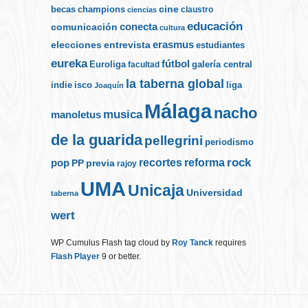
cine
becas
champions
claustro
ciencias
educación
conecta
comunicación
cultura
elecciones
erasmus
entrevista
estudiantes
eureka
fútbol
Euroliga
galería central
facultad
la taberna global
indie
isco
liga
Joaquín
Málaga
nacho
musica
manoletus
de la guarida
pellegrini
periodismo
rock
recortes
reforma
pop
PP
previa
rajoy
UMA
Unicaja
Universidad
taberna
wert
WP Cumulus Flash tag cloud by
Roy Tanck
requires
Flash Player
9 or better.