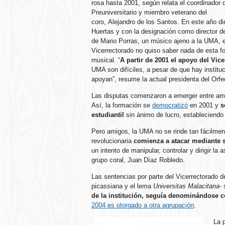
rosa hasta 2001, según relata el coordinador 
Preuniversitario y miembro veterano del
coro, Alejandro de los Santos. En este año di
Huertas y con la designación como director d
de Mario Porras, un músico ajeno a la UMA, e
Vicerrectorado no quiso saber nada de esta f
musical. “
A partir de 2001 el apoyo del Vic
UMA son difíciles, a pesar de que hay instit
apoyan”, resume la actual presidenta del Orfe
Las disputas comenzaron a emerger entre ambas
Así, la formación se
democratizó
en 2001 y
se
estudiantil
sin ánimo de lucro, estableciendo 
Pero amigos, la UMA no se rinde tan fácilmen
revolucionaria
comienza a atacar mediante s
un intento de manipular, controlar y dirigir la
grupo coral, Juan Díaz Robledo.
Las sentencias por parte del Vicerrectorado 
picassiana y el lema
Universitas Malacitana
-
de la institución, seguía denominándose c
2004 es otorgado a otra agrupación
.
La 