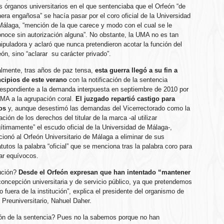
os órganos universitarios en el que sentenciaba que el Orfeón “de
era engañosa” se hacía pasar por el coro oficial de la Universidad
Málaga, “mención de la que carece y modo con el cual se le
onoce sin autorización alguna”. No obstante, la UMA no es tan
ipuladora y aclaró que nunca pretendieron acotar la función del
ón, sino “aclarar su carácter privado”.
almente, tras años de paz tensa,
esta guerra llegó a su fin a
ncipios de este verano
con la notificación de la sentencia
respondiente a la demanda interpuesta en septiembre de 2010 por
UMA a la agrupación coral.
El juzgado repartió castigo para
os
y, aunque desestimó las demandas del Vicerrectorado como la
ación de los derechos del titular de la marca -al utilizar
gítimamente” el escudo oficial de la Universidad de Málaga-,
cionó al Orfeón Universitario de Málaga a eliminar de sus
tutos la palabra “oficial” que se menciona tras la palabra coro para
tar equívocos.
lución?
Desde el Orfeón expresan que han intentado “mantener
oncepción universitaria y de servicio público, ya que pretendemos
fuera de la institución”, explica el presidente del organismo de
Preuniversitario, Nahuel Daher.
ción de la sentencia? Pues no la sabemos porque no han