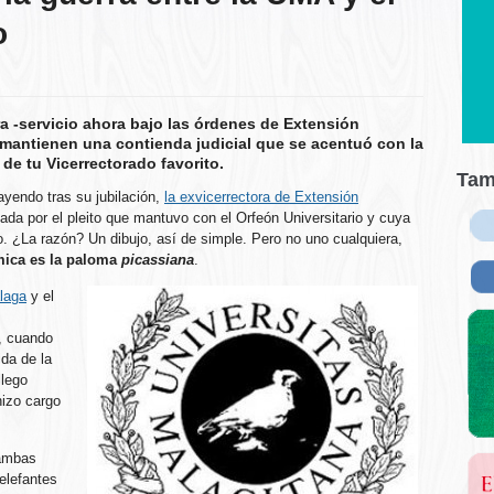
o
a -servicio ahora bajo las órdenes de Extensión
io mantienen una contienda judicial que se acentuó con la
 de tu Vicerrectorado favorito.
Tam
ayendo tras su jubilación,
la exvicerrectora de Extensión
dada por el pleito que mantuvo con el Orfeón Universitario y cuya
no. ¿La razón? Un dibujo, así de simple. Pero no uno cualquiera,
mica es la paloma
picassiana
.
álaga
y el
, cuando
ida de la
llego
hizo cargo
 ambas
elefantes