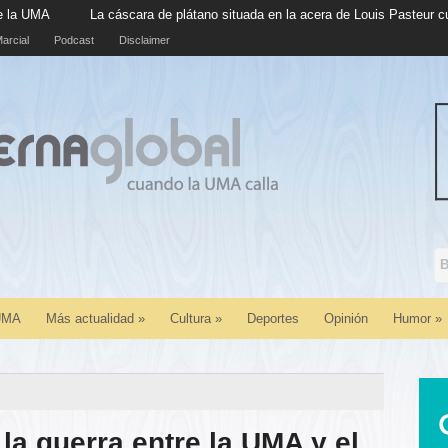
scara de plátano situada en la acera de Louis Pasteur cumple cinco años en
arcial
Podcast
Disclaimer
 UMA
Más actualidad
»
Cultura
»
Deportes
Opinión
Humor
»
la guerra entre la UMA y el