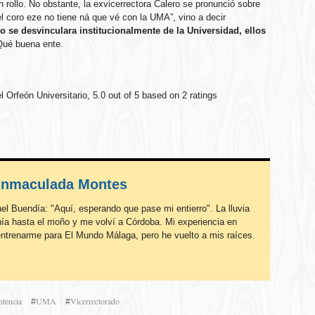
 rollo. No obstante, la exvicerrectora Calero se pronunció sobre
 el coro eze no tiene ná que vé con la UMA”, vino a decir
 se desvinculara institucionalmente de la Universidad, ellos
 Qué buena ente.
l Orfeón Universitario
,
5.0
out of
5
based on
2
ratings
Inmaculada Montes
el Buendía: "Aquí, esperando que pase mi entierro". La lluvia
ía hasta el moño y me volví a Córdoba. Mi experiencia en
trenarme para El Mundo Málaga, pero he vuelto a mis raíces.
)
ntencia
UMA
Vicerrectorado
#
#