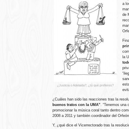
a l
man
de 
rec
man
Orfe
Fin
pri
cor
la 
tod
priv
“ile
san
esta
¿Justicia o Adelaida?, ¿tú qué prefieres?
evi
¿Cuáles han sido las reacciones tras la reso
buenos tratos con la UMA”
. “Tenemos una c
promocionar la música coral tanto dentro como 
2008 a 2011 y también coordinador del Orfeón 
Y, ¿qué dice el Vicerrectorado tras la resolu