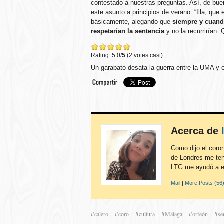
contestado a nuestras preguntas. Así, de buen
este asunto a principios de verano: “Illa, que
básicamente, alegando que
siempre y cuando
respetarían la sentencia
y no la recurrirían.
Rating: 5.0/
5
(2 votes cast)
Un garabato desata la guerra entre la UMA y e
Acerca de
Como dijo el coron
de Londres me ten
LTG me ayudó a en
Mail
|
More Posts (56
calero
coro
cultura
Málaga
orfeón
se
#
#
#
#
#
#