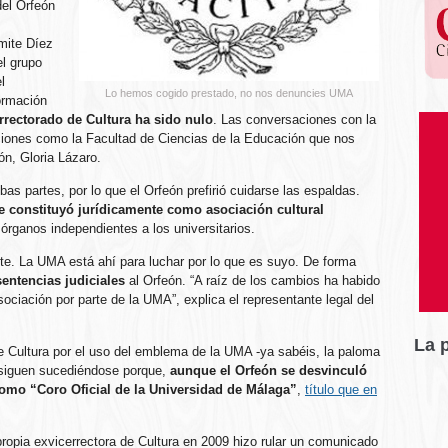
del Orfeón
mite Díez
el grupo
l
Lo hemos cogido prestado, no nos denuncies UMA
ormación
errectorado de Cultura ha sido nulo
. Las conversaciones con la
uciones como la Facultad de Ciencias de la Educación que nos
ón, Gloria Lázaro.
 partes, por lo que el Orfeón prefirió cuidarse las espaldas.
 constituyó jurídicamente como asociación cultural
órganos independientes a los universitarios.
te. La UMA está ahí para luchar por lo que es suyo. De forma
entencias judiciales
al Orfeón. “A raíz de los cambios ha habido
 asociación por parte de la UMA”, explica el representante legal del
La 
de Cultura por el uso del emblema de la UMA -ya sabéis, la paloma
 siguen sucediéndose porque,
aunque el Orfeón se desvinculó
omo “Coro Oficial de la Universidad de Málaga”
,
título que en
propia exvicerrectora de Cultura en 2009 hizo rular un comunicado