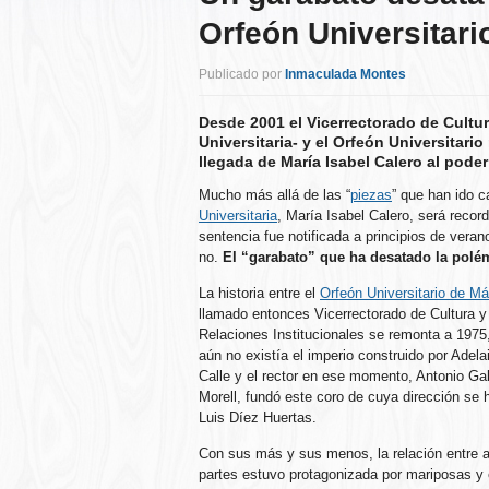
Orfeón Universitari
Publicado por
Inmaculada Montes
Desde 2001 el Vicerrectorado de Cultur
Universitaria- y el Orfeón Universitar
llegada de María Isabel Calero al poder
Mucho más allá de las “
piezas
” que han ido c
Universitaria
, María Isabel Calero, será recor
sentencia fue notificada a principios de vera
no.
El “garabato” que ha desatado la polé
La historia entre el
Orfeón Universitario de M
llamado entonces Vicerrectorado de Cultura y
Relaciones Institucionales se remonta a 1975
aún no existía el imperio construido por Adela
Calle y el rector en ese momento, Antonio Ga
Morell, fundó este coro de cuya dirección se 
Luis Díez Huertas.
Con sus más y sus menos, la relación entre
partes estuvo protagonizada por mariposas y 