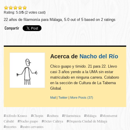
Rating: 5.0/
5
(2 votes cast)
22 años de filarmonía para Málaga
,
5.0
out of
5
based on
2
ratings
Acerca de
Nacho del Río
Chico guapo y timido. 21 para 22. Llevo
casi 3 años yendo a la UMA sin estar
matriculado en ninguna carrera. Colaboro
en la sección de Cultura de La Taberna
Global.
Mail
|
Twitter
|
More Posts (37)
Alfredo Krauss
Chopin
cultura
Filarmónica
Málaga
Montserrat
#
#
#
#
#
#
Caballé
Nacho guapo
Octav Calleya
Orquesta Ciudad de Málaga
#
#
#
recortes
teatro cervantes
#
#