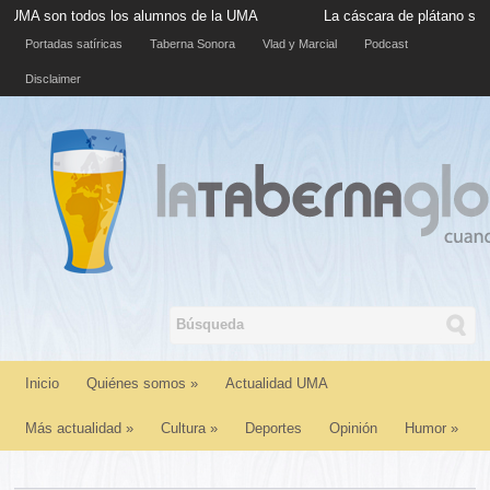
odos los alumnos de la UMA
La cáscara de plátano situada en la 
Portadas satíricas
Taberna Sonora
Vlad y Marcial
Podcast
Disclaimer
Inicio
Quiénes somos
»
Actualidad UMA
Más actualidad
»
Cultura
»
Deportes
Opinión
Humor
»