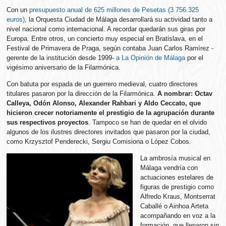
Con un
presupuesto anual de 625 millones de Pesetas (3.756.325
euros)
, la Orquesta Ciudad de Málaga desarrollará su actividad tanto a
nivel nacional como internacional. A recordar quedarán sus giras por
Europa. Entre otros, un concierto muy especial en Bratislava, en el
Festival de Primavera de Praga, según contaba Juan Carlos Ramírez -
gerente de la institución desde 1999-
a La Opinión de Málaga
por el
vigésimo aniversario de la Filarmónica.
Con batuta por espada de un guerrero medieval, cuatro directores
titulares pasaron por la dirección de la Filarmónica.
A nombrar: Octav
Calleya, Odón Alonso, Alexander Rahbari y Aldo Ceccato, que
hicieron crecer notoriamente el prestigio de la agrupación durante
sus respectivos proyectos
. Tampoco se han de quedar en el olvido
algunos de los ilustres directores invitados que pasaron por la ciudad,
como Krzysztof Penderecki, Sergiu Comisiona o López Cobos.
La ambrosía musical en
Málaga vendría con
actuaciones estelares de
figuras de prestigio como
Alfredo Kraus, Montserrat
Caballé o Ainhoa Arteta
acompañando en voz a la
formación, que llenaron sin