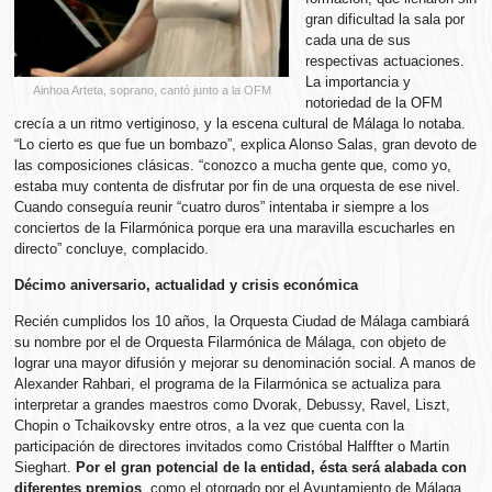
gran dificultad la sala por
cada una de sus
respectivas actuaciones.
La importancia y
Ainhoa Arteta, soprano, cantó junto a la OFM
notoriedad de la OFM
crecía a un ritmo vertiginoso, y la escena cultural de Málaga lo notaba.
“Lo cierto es que fue un bombazo”, explica Alonso Salas, gran devoto de
las composiciones clásicas. “conozco a mucha gente que, como yo,
estaba muy contenta de disfrutar por fin de una orquesta de ese nivel.
Cuando conseguía reunir “cuatro duros” intentaba ir siempre a los
conciertos de la Filarmónica porque era una maravilla escucharles en
directo” concluye, complacido.
Décimo aniversario, actualidad y crisis económica
Recién cumplidos los 10 años, la Orquesta Ciudad de Málaga cambiará
su nombre por el de Orquesta Filarmónica de Málaga, con objeto de
lograr una mayor difusión y mejorar su denominación social. A manos de
Alexander Rahbari, el programa de la Filarmónica se actualiza para
interpretar a grandes maestros como Dvorak, Debussy, Ravel, Liszt,
Chopin o Tchaikovsky entre otros, a la vez que cuenta con la
participación de directores invitados como Cristóbal Halffter o Martin
Sieghart.
Por el gran potencial de la entidad, ésta será alabada con
diferentes premios
, como el otorgado por el Ayuntamiento de Málaga