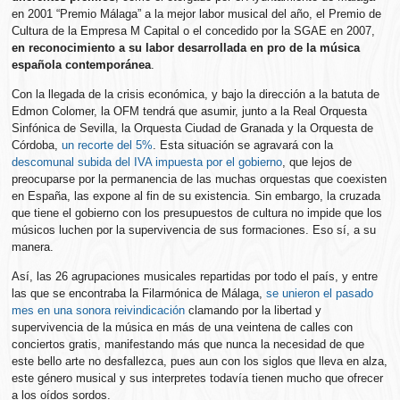
en 2001 “Premio Málaga” a la mejor labor musical del año, el Premio de
Cultura de la Empresa M Capital o el concedido por la SGAE en 2007,
en reconocimiento a su labor desarrollada en pro de la música
española contemporánea
.
Con la llegada de la crisis económica, y bajo la dirección a la batuta de
Edmon Colomer, la OFM tendrá que asumir, junto a la Real Orquesta
Sinfónica de Sevilla, la Orquesta Ciudad de Granada y la Orquesta de
Córdoba,
un recorte del 5%
. Esta situación se agravará con la
descomunal subida del IVA impuesta por el gobierno
, que lejos de
preocuparse por la permanencia de las muchas orquestas que coexisten
en España, las expone al fin de su existencia. Sin embargo, la cruzada
que tiene el gobierno con los presupuestos de cultura no impide que los
músicos luchen por la supervivencia de sus formaciones. Eso sí, a su
manera.
Así, las 26 agrupaciones musicales repartidas por todo el país, y entre
las que se encontraba la Filarmónica de Málaga,
se unieron el pasado
mes en una sonora reivindicación
clamando por la libertad y
supervivencia de la música en más de una veintena de calles con
conciertos gratis, manifestando más que nunca la necesidad de que
este bello arte no desfallezca, pues aun con los siglos que lleva en alza,
este género musical y sus interpretes todavía tienen mucho que ofrecer
a los oídos sordos.