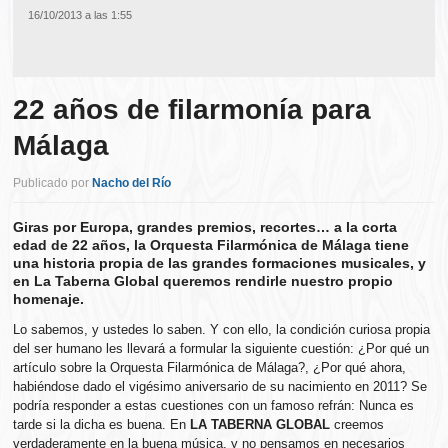
16/10/2013 a las 1:55
22 años de filarmonía para
Málaga
Publicado por
Nacho del Río
Giras por Europa, grandes premios, recortes… a la corta
edad de 22 años, la Orquesta Filarmónica de Málaga tiene
una historia propia de las grandes formaciones musicales, y
en La Taberna Global queremos rendirle nuestro propio
homenaje.
Lo sabemos, y ustedes lo saben. Y con ello, la condición curiosa propia
del ser humano les llevará a formular la siguiente cuestión: ¿Por qué un
artículo sobre la Orquesta Filarmónica de Málaga?, ¿Por qué ahora,
habiéndose dado el vigésimo aniversario de su nacimiento en 2011? Se
podría responder a estas cuestiones con un famoso refrán: Nunca es
tarde si la dicha es buena. En
LA TABERNA GLOBAL
creemos
verdaderamente en la buena música, y no pensamos en necesarios