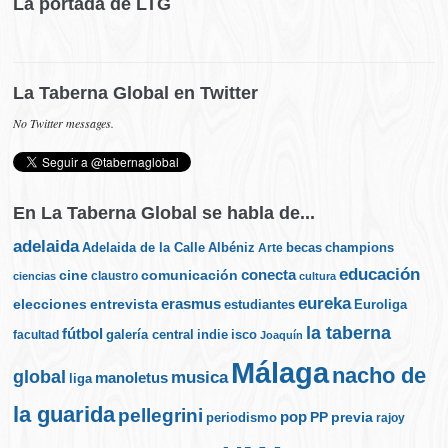
La portada de LTG
La Taberna Global en Twitter
No Twitter messages.
En La Taberna Global se habla de...
adelaida
Albéniz
becas
champions
Adelaida de la Calle
Arte
educación
cine
conecta
comunicación
claustro
ciencias
cultura
eureka
elecciones
erasmus
entrevista
estudiantes
Euroliga
la taberna
fútbol
galería central
indie
isco
facultad
Joaquín
Málaga
nacho de
global
musica
manoletus
liga
la guarida
pellegrini
pop
PP
periodismo
previa
rajoy