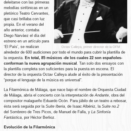
deleitarse con las primeras
melodías sinfónicas en un
pletórico Teatro Cervantes,
que casi brillaba con luz
propia. En el verano del
año anterior, contaba
Diego Narváez el día del
estreno en un artículo para
‘El País’, se realizan
Octav Calleya, primer director de la OFM
alrededor de 600 audiciones por todo el mundo para cubrir la plantilla de
la orquesta.
En total, 85 músicos -de los cuales 22 son españoles-
conforman la nueva agrupación musical
. Tan solo dos ensayos con
la plantilla completa son suficientes para la puesta en escena. El
director de la orquesta Octav Calleya alude al éxito de la presentación
“porque el lenguaje de la música es universal”.
La Filarmónica de Málaga, que nace bajo el nombre de Orquesta Ciudad
de Málaga, abría el concierto con la interpretación de
Andante
, obra del
compositor malagueño Eduardo Ocón. Para júbilo de un teatro a rebosar,
ésta será seguida por la
Suite Iberia
, de Isaac Albéniz, la
Suite no.2
del Sombrero de Tres Picos, de Manuel de Falla, y
La Sinfonía
Fantástica
, por Héctor Berlioz.
Evolución de la Filarmónica