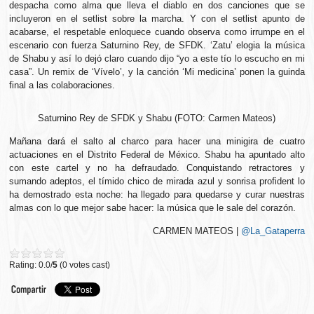
despacha como alma que lleva el diablo en dos canciones que se
incluyeron en el setlist sobre la marcha. Y con el setlist apunto de
acabarse, el respetable enloquece cuando observa como irrumpe en el
escenario con fuerza Saturnino Rey, de SFDK. ‘Zatu’ elogia la música
de Shabu y así lo dejó claro cuando dijo “yo a este tío lo escucho en mi
casa”. Un remix de ‘Vívelo’, y la canción ‘Mi medicina’ ponen la guinda
final a las colaboraciones.
Saturnino Rey de SFDK y Shabu (FOTO: Carmen Mateos)
Mañana dará el salto al charco para hacer una minigira de cuatro
actuaciones en el Distrito Federal de México. Shabu ha apuntado alto
con este cartel y no ha defraudado. Conquistando retractores y
sumando adeptos, el tímido chico de mirada azul y sonrisa profident lo
ha demostrado esta noche: ha llegado para quedarse y curar nuestras
almas con lo que mejor sabe hacer: la música que le sale del corazón.
CARMEN MATEOS |
@La_Gataperra
Rating: 0.0/
5
(0 votes cast)