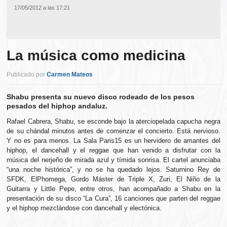
17/05/2012 a las 17:21
La música como medicina
Publicado por
Carmen Mateos
Shabu presenta su nuevo disco rodeado de los pesos
pesados del hiphop andaluz.
Rafael Cabrera, Shabu, se esconde bajo la aterciopelada capucha negra
de su chándal minutos antes de comenzar el concierto. Está nervioso.
Y no es para menos. La Sala Paris15 es un hervidero de amantes del
hiphop, el dancehall y el reggae que han venido a disfrutar con la
música del nerjeño de mirada azul y tímida sonrisa. El cartel anunciaba
“una noche histórica”, y no se ha quedado lejos. Saturnino Rey de
SFDK, ElPhomega, Gordo Máster de Triple X, Zuri, El Niño de la
Guitarra y Little Pepe, entre otros, han acompañado a Shabu en la
presentación de su disco “La Cura”, 16 canciones que parten del reggae
y el hiphop mezclándose con dancehall y electónica.