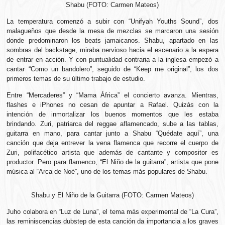
Shabu (FOTO: Carmen Mateos)
La temperatura comenzó a subir con “Unifyah Youths Sound”, dos
malagueños que desde la mesa de mezclas se marcaron una sesión
donde predominaron los beats jamaicanos. Shabu, apartado en las
sombras del backstage, miraba nervioso hacia el escenario a la espera
de entrar en acción. Y con puntualidad contraria a la inglesa empezó a
cantar “Como un bandolero”, seguido de “Keep me original”, los dos
primeros temas de su último trabajo de estudio.
Entre “Mercaderes” y “Mama África” el concierto avanza. Mientras,
flashes e iPhones no cesan de apuntar a Rafael. Quizás con la
intención de inmortalizar los buenos momentos que les estaba
brindando. Zuri, patriarca del reggae aflamencado, sube a las tablas,
guitarra en mano, para cantar junto a Shabu “Quédate aquí”, una
canción que deja entrever la vena flamenca que recorre el cuerpo de
Zuri, polifacético artista que además de cantante y compositor es
productor. Pero para flamenco, “El Niño de la guitarra”, artista que pone
música al “Arca de Noé”, uno de los temas más populares de Shabu.
Shabu y El Niño de la Guitarra (FOTO: Carmen Mateos)
Juho colabora en “Luz de Luna”, el tema más experimental de “La Cura”,
las reminiscencias dubstep
de esta canción da importancia a los graves