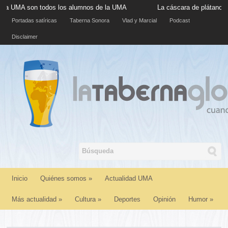
n todos los alumnos de la UMA
La cáscara de plátano situada en l
Portadas satíricas
Taberna Sonora
Vlad y Marcial
Podcast
Disclaimer
Inicio
Quiénes somos
»
Actualidad UMA
Más actualidad
»
Cultura
»
Deportes
Opinión
Humor
»