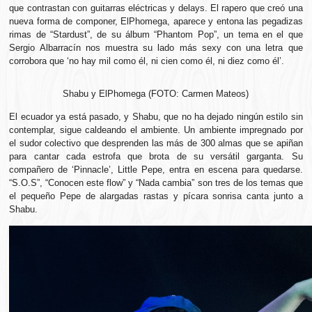
que contrastan con guitarras eléctricas y delays. El rapero que creó una
nueva forma de componer, ElPhomega, aparece y entona las pegadizas
rimas de “Stardust”, de su álbum “Phantom Pop”, un tema en el que
Sergio Albarracín nos muestra su lado más sexy con una letra que
corrobora que ‘no hay mil como él, ni cien como él, ni diez como él’.
Shabu y ElPhomega (FOTO: Carmen Mateos)
El ecuador ya está pasado, y Shabu, que no ha dejado ningún estilo sin
contemplar, sigue caldeando el ambiente. Un ambiente impregnado por
el sudor colectivo que desprenden las más de 300 almas que se apiñan
para cantar cada estrofa que brota de su versátil garganta. Su
compañero de ‘Pinnacle’, Little Pepe, entra en escena para quedarse.
“S.O.S”, “Conocen este flow” y “Nada cambia” son tres de los temas que
el pequeño Pepe de alargadas rastas y pícara sonrisa canta junto a
Shabu.