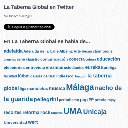
La Taberna Global en Twitter
No Twitter messages.
En La Taberna Global se habla de...
adelaida
Albéniz
becas
champions
Adelaida de la Calle
Arte
educación
cine
conecta
comunicación
claustro
ciencias
cultura
eureka
elecciones
erasmus
entrevista
estudiantes
Euroliga
la taberna
fútbol
galería central
indie
isco
facultad
Joaquín
Málaga
nacho de
global
musica
manoletus
liga
la guarida
pellegrini
pop
PP
periodismo
previa
rajoy
UMA
Unicaja
rock
recortes
reforma
taberna
wert
Universidad