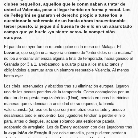
clubes pequeños, aquellos que le conminaban a tratar de
usted al Valencia, pese a llegar herido en forma y moral. Los
de Pellegrini se ganaron el derecho propio a tutearlos, a
cuestionar la soberanía de un hasta ahora incuestionable
tercer puesto. El jeque dió buena fe de ello en un abarrotado
campo que ya huele -ya siente cerca- la competición
europea.
El partido de ayer fue un rotundo golpe en la mesa del Málaga. El
Levante
, que según una mayoría unánime de “entendidos en la materia”
no iba a entrañar amenaza alguna a final de temporada, había ganado al
Granada por 3 a 1, arrebatando la cuarta plaza a los malacitanos y
obligándolos a puntuar ante un siempre respetable Valencia. Al menos
hasta ayer.
Los chés, extenuados y abatidos tras su eliminación europea, jugaron
uno de los peores partidos de la temporada. Como contagiados por un
director de orquesta esquizofrénico (Unai), perdido en unas histriónicas
maneras que evidencian la ansiedad de su orquesta, la banda
valencianista (sí, eso es lo que son) mimetizó ese estado y anduvo
desafinada todo el encuentro. Los jugadores tendían a perder el hilo
para, antes o después, acabar soltando una estridente patada,
acabando de arreglarlo. Los de Emery acabaron con diez jugadores tras
la
expulsión de Feoghuli
por doble amarilla, pero pudieron perder a