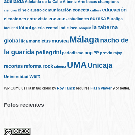
adelaida
Albéniz
becas
champions
Adelaida de la Calle
Arte
educación
cine
conecta
comunicación
claustro
ciencias
cultura
eureka
elecciones
erasmus
entrevista
estudiantes
Euroliga
la taberna
fútbol
galería central
indie
isco
facultad
Joaquín
Málaga
nacho de
global
musica
manoletus
liga
la guarida
pellegrini
pop
PP
periodismo
previa
rajoy
UMA
Unicaja
rock
recortes
reforma
taberna
wert
Universidad
WP Cumulus Flash tag cloud by
Roy Tanck
requires
Flash Player
9 or better.
Fotos recientes