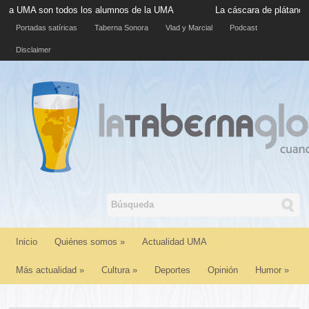
son todos los alumnos de la UMA
La cáscara de plátano situada e
Portadas satíricas
Taberna Sonora
Vlad y Marcial
Podcast
Disclaimer
Inicio
Quiénes somos
»
Actualidad UMA
Más actualidad
»
Cultura
»
Deportes
Opinión
Humor
»