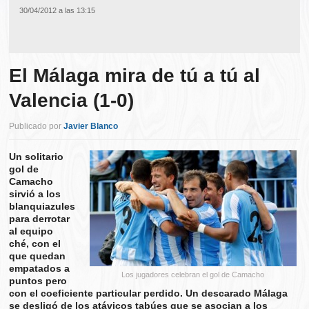
30/04/2012 a las 13:15
El Málaga mira de tú a tú al
Valencia (1-0)
Publicado por
Javier Blanco
Un solitario
gol de
Camacho
sirvió a los
blanquiazules
para derrotar
al equipo
ché, con el
que quedan
empatados a
Los jugadores celebran el gol de Camacho
puntos pero
con el coeficiente particular perdido. Un descarado Málaga
se desligó de los atávicos tabúes que se asocian a los