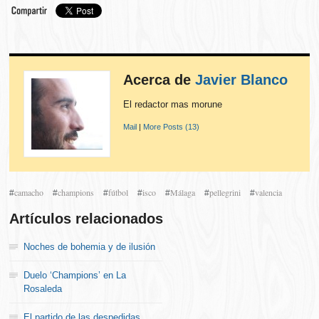
Acerca de
Javier Blanco
El redactor mas morune
Mail
|
More Posts (13)
camacho
champions
fútbol
isco
Málaga
pellegrini
valencia
#
#
#
#
#
#
#
Artículos relacionados
Noches de bohemia y de ilusión
Duelo ‘Champions’ en La
Rosaleda
El partido de las despedidas