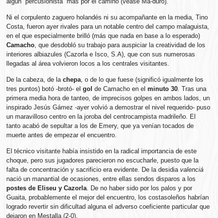
algún “percusionista” más por el camino (véase Ma-duro).
Ni el corpulento zaguero holandés ni su acompañante en la media, Tino
Costa, fueron ayer rivales para un notable centro del campo malaguista,
en el que especialmente brilló (más que nada en base a lo esperado)
Camacho
, que desdobló su trabajo para auspiciar la creatividad de los
interiores albiazules (Cazorla e Isco, S.A), que con sus numerosas
llegadas al área volvieron locos a los centrales visitantes.
De la cabeza, de la
chepa
, o de lo que fuese (significó igualmente los
tres puntos) botó -brotó- el
gol
de Camacho en el
minuto 30
. Tras una
primera media hora de tanteo, de imprecisos golpes en ambos lados, un
inspirado Jesús Gámez -ayer volvió a demostrar el nivel requerido- puso
un maravilloso centro en la joroba del centrocampista madrileño. El
tanto acabó de sepultar a los de Emery, que ya venían tocados de
muerte antes de empezar el encuentro.
El técnico visitante había insistido en la radical importancia de este
choque, pero sus jugadores parecieron no escucharle, puesto que la
falta de concentración y sacrificio era evidente. De la desidia
valenciá
nació un manantial de ocasiones, entre ellas sendos disparos a los
postes de Eliseu y Cazorla
. De no haber sido por los palos y por
Guaita, probablemente el mejor del encuentro, los costasoleños habrían
logrado revertir sin dificultad alguna el adverso coeficiente particular que
dejaron en Mestalla (2-0).