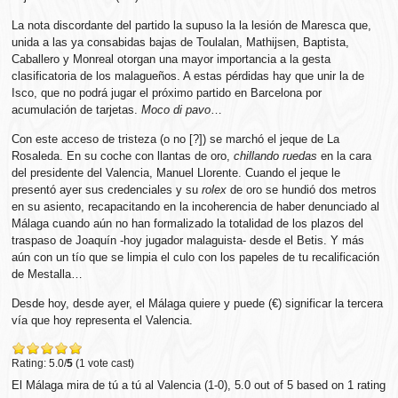
La nota discordante del partido la supuso la la lesión de Maresca que,
unida a las ya consabidas bajas de Toulalan, Mathijsen, Baptista,
Caballero y Monreal otorgan una mayor importancia a la gesta
clasificatoria de los malagueños. A estas pérdidas hay que unir la de
Isco, que no podrá jugar el próximo partido en Barcelona por
acumulación de tarjetas.
Moco di pavo
…
Con este acceso de tristeza (o no [?]) se marchó el jeque de La
Rosaleda. En su coche con llantas de oro,
chillando ruedas
en la cara
del presidente del Valencia, Manuel Llorente. Cuando el jeque le
presentó ayer sus credenciales y su
rolex
de oro se hundió dos metros
en su asiento, recapacitando en la incoherencia de haber denunciado al
Málaga cuando aún no han formalizado la totalidad de los plazos del
traspaso de Joaquín -hoy jugador malaguista- desde el Betis. Y más
aún con un tío que se limpia el culo con los papeles de tu recalificación
de Mestalla…
Desde hoy, desde ayer, el Málaga quiere y puede (€) significar la tercera
vía que hoy representa el Valencia.
Rating: 5.0/
5
(1 vote cast)
El Málaga mira de tú a tú al Valencia (1-0)
,
5.0
out of
5
based on
1
rating