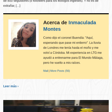
de 800 seguidores (o followers para los filólogos ingleses). Y no es de
extrañar, […]
Acerca de
Inmaculada
Montes
Como dijo el coronel Buendía: "Aquí,
esperando que pase mi entierro". La lluvia
de Londres me tenía hasta el moño y me
volví a Córdoba. Mi experiencia en LTG me
ayudó a entrenarme para El Mundo Málaga,
pero he vuelto a mis raíces.
Mail
|
More Posts (56)
Leer más ›