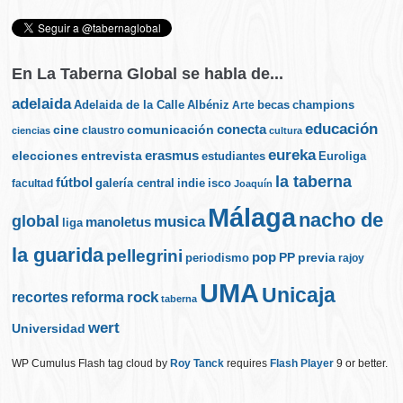
En La Taberna Global se habla de...
adelaida
Albéniz
becas
champions
Adelaida de la Calle
Arte
educación
cine
conecta
comunicación
claustro
ciencias
cultura
eureka
elecciones
erasmus
entrevista
estudiantes
Euroliga
la taberna
fútbol
galería central
indie
isco
facultad
Joaquín
Málaga
nacho de
global
musica
manoletus
liga
la guarida
pellegrini
pop
PP
periodismo
previa
rajoy
UMA
Unicaja
rock
recortes
reforma
taberna
wert
Universidad
WP Cumulus Flash tag cloud by
Roy Tanck
requires
Flash Player
9 or better.