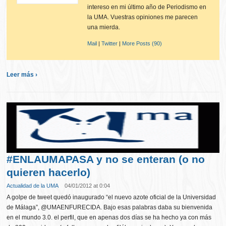
intereso en mi último año de Periodismo en
la UMA. Vuestras opiniones me parecen
una mierda.
Mail
|
Twitter
|
More Posts (90)
Leer más ›
#ENLAUMAPASA y no se enteran (o no
quieren hacerlo)
Actualidad de la UMA
04/01/2012 at 0:04
A golpe de tweet quedó inaugurado “el nuevo azote oficial de la Universidad
de Málaga”, @UMAENFURECIDA. Bajo esas palabras daba su bienvenida
en el mundo 3.0. el perfil, que en apenas dos días se ha hecho ya con más