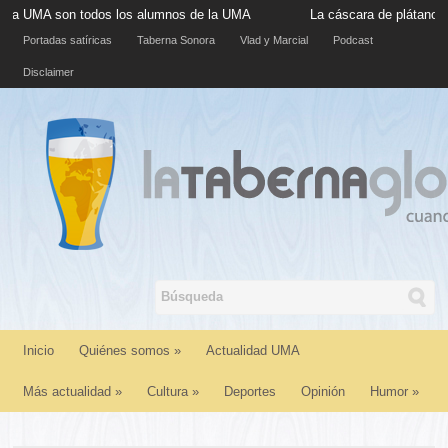
son todos los alumnos de la UMA
La cáscara de plátano situada e
Portadas satíricas
Taberna Sonora
Vlad y Marcial
Podcast
Disclaimer
Inicio
Quiénes somos
»
Actualidad UMA
Más actualidad
»
Cultura
»
Deportes
Opinión
Humor
»