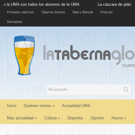
A son todos los alumnos de la UMA
La cáscara de plátano situada
Portadas satíricas
Taberna Sonora
Vlad y Marcial
Podcast
Disclaimer
Inicio
Quiénes somos
»
Actualidad UMA
Más actualidad
»
Cultura
»
Deportes
Opinión
Humor
»