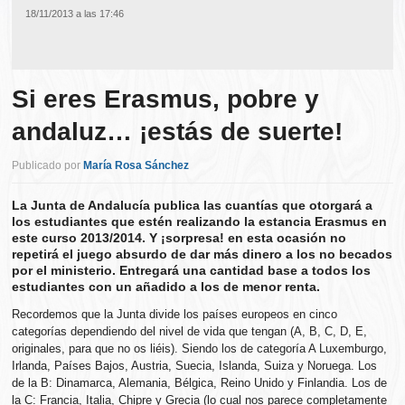
18/11/2013 a las 17:46
Si eres Erasmus, pobre y
andaluz… ¡estás de suerte!
Publicado por
María Rosa Sánchez
La Junta de Andalucía publica las cuantías que otorgará a
los estudiantes que estén realizando la estancia Erasmus en
este curso 2013/2014. Y ¡sorpresa! en esta ocasión no
repetirá el juego absurdo de dar más dinero a los no becados
por el ministerio. Entregará una cantidad base a todos los
estudiantes con un añadido a los de menor renta.
Recordemos que la Junta divide los países europeos en cinco
categorías dependiendo del nivel de vida que tengan (A, B, C, D, E,
originales, para que no os liéis). Siendo los de categoría A Luxemburgo,
Irlanda, Países Bajos, Austria, Suecia, Islanda, Suiza y Noruega. Los
de la B: Dinamarca, Alemania, Bélgica, Reino Unido y Finlandia. Los de
la C: Francia, Italia, Chipre y Grecia (lo cual nos parece completamente