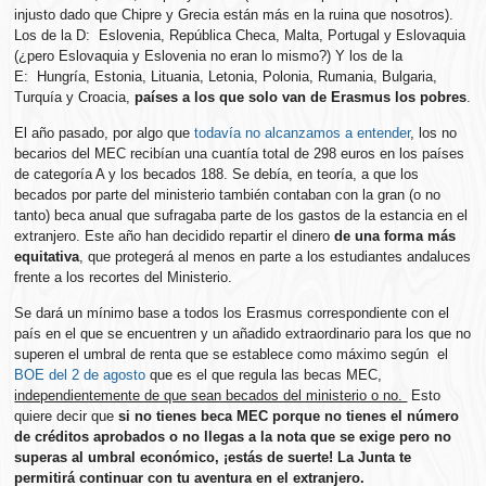
injusto dado que Chipre y Grecia están más en la ruina que nosotros).
Los de la D: Eslovenia, República Checa, Malta, Portugal y Eslovaquia
(¿pero Eslovaquia y Eslovenia no eran lo mismo?) Y los de la
E: Hungría, Estonia, Lituania, Letonia, Polonia, Rumania, Bulgaria,
Turquía y Croacia,
países a los que solo van de Erasmus los pobres
.
El año pasado, por algo que
todavía no alcanzamos a entender
, los no
becarios del MEC recibían una cuantía total de 298 euros en los países
de categoría A y los becados 188. Se debía, en teoría, a que los
becados por parte del ministerio también contaban con la gran (o no
tanto) beca anual que sufragaba parte de los gastos de la estancia en el
extranjero. Este año han decidido repartir el dinero
de una forma más
equitativa
, que protegerá al menos en parte a los estudiantes andaluces
frente a los recortes del Ministerio.
Se dará un mínimo base a todos los Erasmus correspondiente con el
país en el que se encuentren y un añadido extraordinario para los que no
superen el umbral de renta que se establece como máximo según el
BOE del 2 de agosto
que es el que regula las becas MEC,
independientemente de que sean becados del ministerio o no.
Esto
quiere decir que
si no tienes beca MEC porque no tienes el número
de créditos aprobados o no llegas a la nota que se exige pero no
superas al umbral económico, ¡estás de suerte! La Junta te
permitirá continuar con tu aventura en el extranjero.