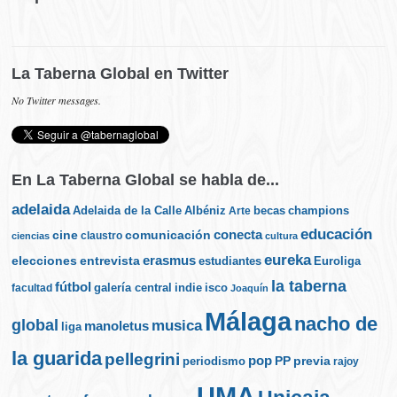
La Taberna Global en Twitter
No Twitter messages.
En La Taberna Global se habla de...
adelaida
Albéniz
becas
champions
Adelaida de la Calle
Arte
educación
cine
conecta
comunicación
claustro
ciencias
cultura
eureka
elecciones
erasmus
entrevista
estudiantes
Euroliga
la taberna
fútbol
galería central
indie
isco
facultad
Joaquín
Málaga
nacho de
global
musica
manoletus
liga
la guarida
pellegrini
pop
PP
periodismo
previa
rajoy
UMA