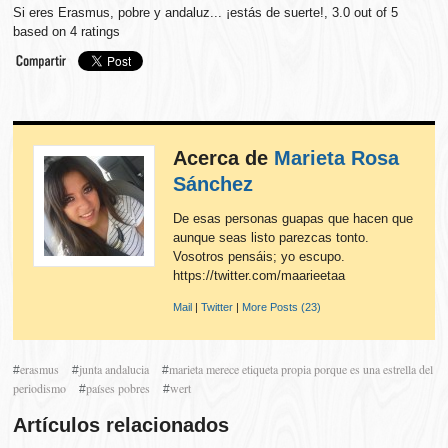
Si eres Erasmus, pobre y andaluz... ¡estás de suerte!
,
3.0
out of
5
based on
4
ratings
Acerca de
Marieta Rosa
Sánchez
De esas personas guapas que hacen que
aunque seas listo parezcas tonto.
Vosotros pensáis; yo escupo.
https://twitter.com/maarieetaa
Mail
|
Twitter
|
More Posts (23)
erasmus
junta andalucia
marieta merece etiqueta propia porque es una estrella del
#
#
#
periodismo
países pobres
wert
#
#
Artículos relacionados