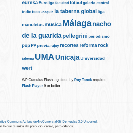
eureka
fútbol
Euroliga
galería central
facultad
la taberna global
indie
isco
liga
Joaquín
Málaga
nacho
musica
manoletus
de la guarida
pellegrini
periodismo
rock
recortes
reforma
pop
PP
previa
rajoy
UMA
Unicaja
Universidad
taberna
wert
WP Cumulus Flash tag cloud by
Roy Tanck
requires
Flash Player
9 or better.
eative Commons Atribución-NoComercial-SinDerivadas 3.0 Unported
.
ia lo que te salga del prepucio, carajo, pero cítanos.