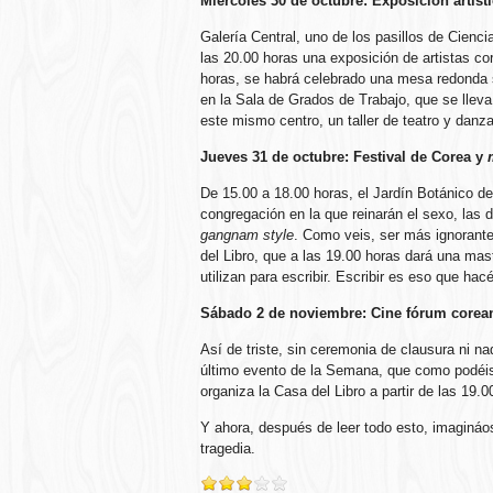
Miércoles 30 de octubre: Exposición artísti
Galería Central, uno de los pasillos de Cien
las 20.00 horas una exposición de artistas co
horas, se habrá celebrado una mesa redonda 
en la Sala de Grados de Trabajo, que se llev
este mismo centro, un taller de teatro y danza
Jueves 31 de octubre: Festival de Corea y
De 15.00 a 18.00 horas, el Jardín Botánico de
congregación en la que reinarán el sexo, las d
gangnam style
. Como veis, ser más ignorante
del Libro, que a las 19.00 horas dará una mas
utilizan para escribir. Escribir es eso que ha
Sábado 2 de noviembre: Cine fórum corea
Así de triste, sin ceremonia de clausura ni na
último evento de la Semana, que como podéis
organiza la Casa del Libro a partir de las 19.
Y ahora, después de leer todo esto, imaginá
tragedia.