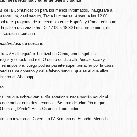
ca, mesa redonda y taller de teatro y danza
cias de la Comunicación para los menos informados, inaugurará a
reanos. Irá, casi seguro, Tecla Lumbreras. Antes, a las 12.00
sobre el programa de intercambio entre España y Corea, cómo no
a la palma una vez más. De 17.00 a 18.30 horas se imparte, en
 tradicional coreana.
masterclass
de coreano
 la UMA albergará el Festival de Corea, una magnífica
rogas y el rock and roll. O como se dice allí,
hentai
,
sake
y
 es imposible. Luego podrás pasarte súper borracho por la Casa
terclass de coreano y del alfabeto hangul, que es el que ellos
céis con el Whatsapp.
no
da, los que sobrevivan al día anterior ni nada podrán acudir al
 comprobar dura dos semanas. Se trata del cine fórum que
00 horas. ¿Dónde? En la Casa del Libro, joder.
oslo a la inversa en Corea. La IV Semana de España. Menuda