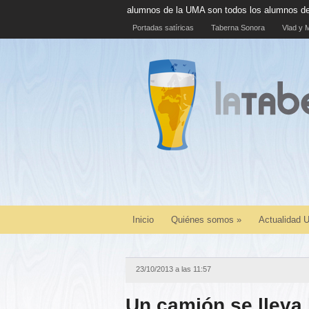
l 100% de alumnos de la UMA son todos los alumnos de la UMA
La cá
Portadas satíricas
Taberna Sonora
Vlad y M
Inicio
Quiénes somos
»
Actualidad
23/10/2013 a las 11:57
Un camión se lleva