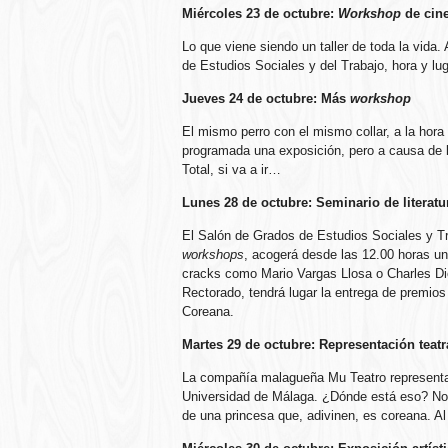
Miércoles 23 de octubre:
Workshop
de cin
Lo que viene siendo un taller de toda la vida.
de Estudios Sociales y del Trabajo, hora y lu
Jueves 24 de octubre: Más
workshop
El mismo perro con el mismo collar, a la hora 
programada una exposición, pero a causa de 
Total, si va a ir…
Lunes 28 de octubre: Seminario de literat
El Salón de Grados de Estudios Sociales y Tr
workshops
, acogerá desde las 12.00 horas un 
cracks como Mario Vargas Llosa o Charles Dic
Rectorado, tendrá lugar la entrega de premios
Coreana.
Martes 29 de octubre: Representación teatra
La compañía malagueña Mu Teatro representará
Universidad de Málaga. ¿Dónde está eso? No s
de una princesa que, adivinen, es coreana. Al