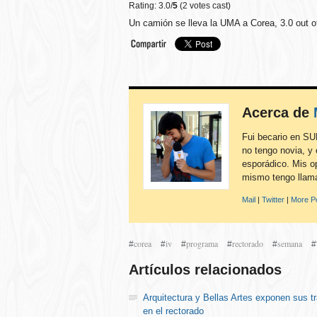
Rating: 3.0/
5
(2 votes cast)
Un camión se lleva la UMA a Corea
,
3.0
out 
Acerca de
Fui becario en SU
no tengo novia, y 
esporádico. Mis o
mismo tengo llama
Mail
|
Twitter
|
More Po
corea
iv
programa
rectorado
semana
#
#
#
#
#
#
Artículos relacionados
Arquitectura y Bellas Artes exponen sus t
en el rectorado