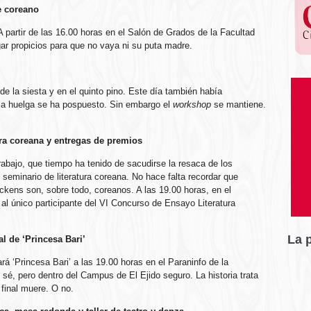
e coreano
 A partir de las 16.00 horas en el Salón de Grados de la Facultad
gar propicios para que no vaya ni su puta madre.
de la siesta y en el quinto pino. Este día también había
la huelga se ha pospuesto. Sin embargo el
workshop
se mantiene.
ura coreana y entregas de premios
abajo, que tiempo ha tenido de sacudirse la resaca de los
seminario de literatura coreana. No hace falta recordar que
kens son, sobre todo, coreanos. A las 19.00 horas, en el
 al único participante del VI Concurso de Ensayo Literatura
La 
l de ‘Princesa Bari’
 ‘Princesa Bari’ a las 19.00 horas en el Paraninfo de la
é, pero dentro del Campus de El Ejido seguro. La historia trata
 final muere. O no.