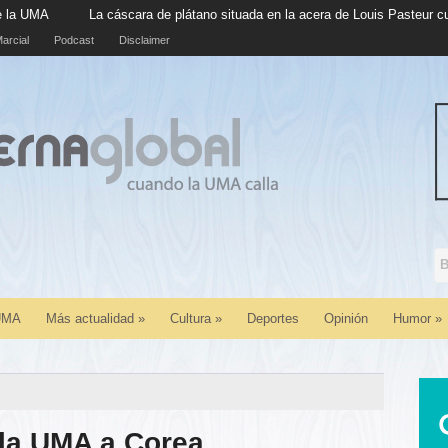
scara de plátano situada en la acera de Louis Pasteur cumple cinco años en
arcial
Podcast
Disclaimer
 UMA
Más actualidad
»
Cultura
»
Deportes
Opinión
Humor
»
 la UMA a Corea