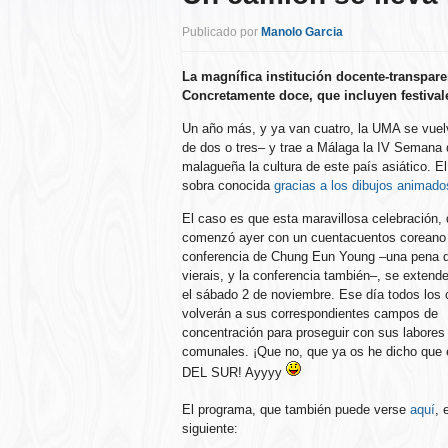
Publicado por
Manolo Garcia
La magnífica institución docente-transpar
Concretamente doce, que incluyen festivales
Un año más, y ya van cuatro, la UMA se vue
de dos o tres– y trae a Málaga la IV Semana 
malagueña la cultura de este país asiático. El
sobra conocida
gracias a los dibujos animado
El caso es que esta maravillosa celebración,
comenzó ayer con un cuentacuentos coreano
conferencia de Chung Eun Young –una pena q
vierais, y la conferencia también–, se extend
el sábado 2 de noviembre. Ese día todos los
volverán a sus correspondientes campos de
concentración para proseguir con sus labores
comunales. ¡Que no, que ya os he dicho que
DEL SUR! Ayyyy
El programa, que también puede verse
aquí
, 
siguiente: