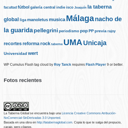
la taberna
fútbol
galería central
indie
isco
facultad
Joaquín
Málaga
nacho de
global
musica
manoletus
liga
la guarida
pellegrini
pop
PP
periodismo
previa
rajoy
UMA
Unicaja
rock
recortes
reforma
taberna
wert
Universidad
WP Cumulus Flash tag cloud by
Roy Tanck
requires
Flash Player
9 or better.
Fotos recientes
La Taberna Global
se encuentra bajo una
Licencia Creative Commons Atribución-
NoComercial-SinDerivadas 3.0 Unported
.
Basada en una obra en
http://latabernaglobal.com
. Copia lo que te salga del prepucio,
carajo, pero cítanos.