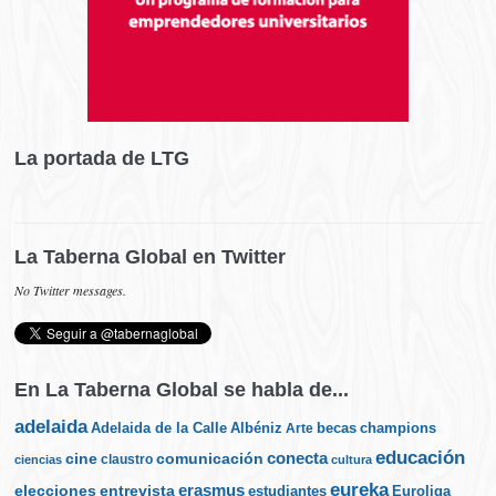
La portada de LTG
La Taberna Global en Twitter
No Twitter messages.
En La Taberna Global se habla de...
adelaida
Albéniz
becas
champions
Adelaida de la Calle
Arte
educación
cine
conecta
comunicación
claustro
ciencias
cultura
eureka
elecciones
erasmus
entrevista
estudiantes
Euroliga