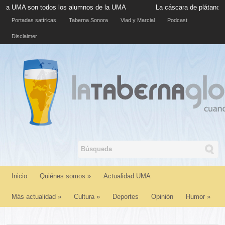
son todos los alumnos de la UMA
La cáscara de plátano situada e
Portadas satíricas
Taberna Sonora
Vlad y Marcial
Podcast
Disclaimer
Inicio
Quiénes somos
»
Actualidad UMA
Más actualidad
»
Cultura
»
Deportes
Opinión
Humor
»