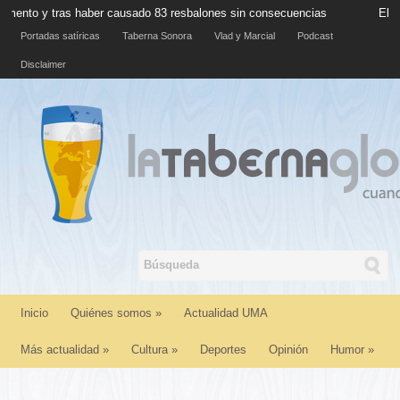
 causado 83 resbalones sin consecuencias
El Cautivo: ”Esta mierda
Portadas satíricas
Taberna Sonora
Vlad y Marcial
Podcast
Disclaimer
Inicio
Quiénes somos
»
Actualidad UMA
Más actualidad
»
Cultura
»
Deportes
Opinión
Humor
»