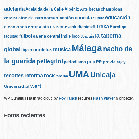
adelaida
Albéniz
becas
champions
Adelaida de la Calle
Arte
educación
cine
conecta
comunicación
claustro
ciencias
cultura
eureka
elecciones
erasmus
entrevista
estudiantes
Euroliga
la taberna
fútbol
galería central
indie
isco
facultad
Joaquín
Málaga
nacho de
global
musica
manoletus
liga
la guarida
pellegrini
pop
PP
periodismo
previa
rajoy
UMA
Unicaja
rock
recortes
reforma
taberna
wert
Universidad
WP Cumulus Flash tag cloud by
Roy Tanck
requires
Flash Player
9 or better.
Fotos recientes