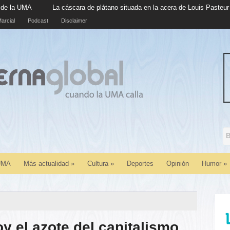
 cáscara de plátano situada en la acera de Louis Pasteur cumple cinco año
arcial
Podcast
Disclaimer
 UMA
Más actualidad
»
Cultura
»
Deportes
Opinión
Humor
»
oy el azote del capitalismo