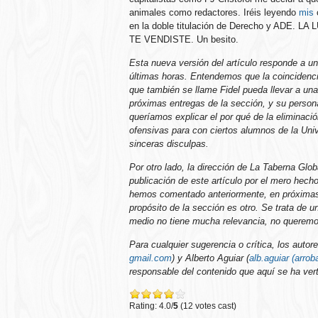
animales como redactores. Iréis leyendo
mis
c
en la doble titulación de Derecho y ADE
TE VENDISTE. Un besito.
Esta nueva versión del artículo responde a u
últimas horas. Entendemos que la coincidenc
que también se llame Fidel pueda llevar a un
próximas entregas de la sección, y su person
queríamos explicar el por qué de la eliminac
ofensivas para con ciertos alumnos de la Univ
sinceras disculpas.
Por otro lado, la dirección de La Taberna Glo
publicación de este artículo por el mero hech
hemos comentado anteriormente, en próximas 
propósito de la sección es otro. Se trata de u
medio no tiene mucha relevancia, no queremo
Para cualquier sugerencia o crítica, los autor
gmail.com
) y Alberto Aguiar (
alb.aguiar (arro
responsable del contenido que aquí se ha vert
Rating: 4.0/
5
(12 votes cast)