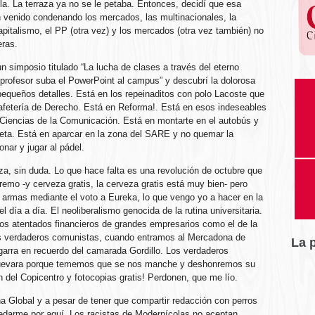
tela. La terraza ya no se le petaba. Entonces, decidí que esa
n venido condenando los mercados, las multinacionales, la
pitalismo, el PP (otra vez) y los mercados (otra vez también) no
eras.
n simposio titulado “La lucha de clases a través del eterno
 profesor suba el PowerPoint al campus” y descubrí la dolorosa
equeños detalles. Está en los repeinaditos con polo Lacoste que
afetería de Derecho. Está en Reforma!. Está en esos indeseables
 Ciencias de la Comunicación. Está en montarte en el autobús y
rjeta. Está en aparcar en la zona del SARE y no quemar la
nar y jugar al pádel.
za, sin duda. Lo que hace falta es una revolución de octubre que
remo -y cerveza gratis, la cerveza gratis está muy bien- pero
armas mediante el voto a Eureka, lo que vengo yo a hacer en la
día a día. El neoliberalismo genocida de la rutina universitaria.
Los atentados financieros de grandes empresarios como el de la
Los verdaderos comunistas, cuando entramos al Mercadona de
La 
garra en recuerdo del camarada Gordillo. Los verdaderos
uevara porque tememos que se nos manche y deshonremos su
n del Copicentro y fotocopias gratis! Perdonen, que me lío.
 Global y a pesar de tener que compartir redacción con perros
uedarme por aquí. Los racistas de Modernícolas no aceptan