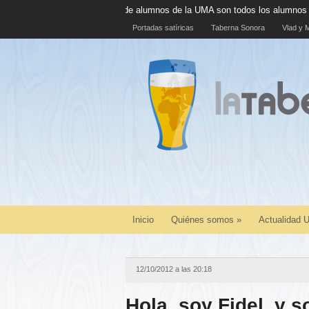
El 100% de alumnos de la UMA son todos los alumnos de la UMA
La
Portadas satíricas
Taberna Sonora
Vlad y M
Inicio
Quiénes somos
»
Actualidad
12/10/2012 a las 20:18
Hola, soy Fidel, y s