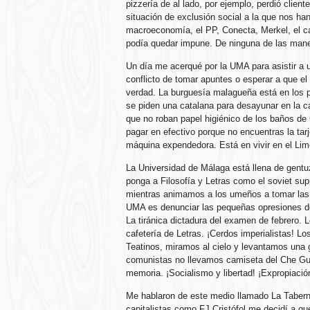
pizzería de al lado, por ejemplo, perdió clien
situación de exclusión social a la que nos ha
macroeconomía, el PP, Conecta, Merkel, el ca
podía quedar impune. De ninguna de las man
Un día me acerqué por la UMA para asistir a u
conflicto de tomar apuntes o esperar a que el
verdad. La burguesía malagueña está en los p
se piden una catalana para desayunar en la c
que no roban papel higiénico de los baños de
pagar en efectivo porque no encuentras la ta
máquina expendedora. Está en vivir en el Limo
La Universidad de Málaga está llena de gentu
ponga a Filosofía y Letras como el soviet sup
mientras animamos a los umeños a tomar las 
UMA es denunciar las pequeñas opresiones del 
La tiránica dictadura del examen de febrero. 
cafetería de Letras. ¡Cerdos imperialistas! 
Teatinos, miramos al cielo y levantamos una 
comunistas no llevamos camiseta del Che G
memoria. ¡Socialismo y libertad! ¡Expropiació
Me hablaron de este medio llamado La Taberna
capitalistas como FJ Cristófol me decidí a q