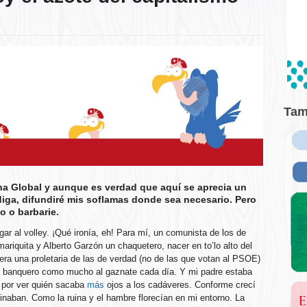
Tam
na Global y aunque es verdad que aquí se aprecia un
diga, difundiré mis soflamas donde sea necesario. Pero
o o barbarie.
gar al volley. ¡Qué ironía, eh! Para mí, un comunista de los de
ariquita y Alberto Garzón un chaquetero, nacer en to’lo alto del
era una proletaria de las de verdad (no de las que votan al PSOE)
ún banquero como mucho al gaznate cada día. Y mi padre estaba
a por ver quién sacaba
más
ojos a los cadáveres. Conforme crecí
uinaban. Como la ruina y el hambre florecían en mi entorno. La