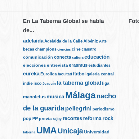
En La Taberna Global se habla
Fot
de...
adelaida
Albéniz
Adelaida de la Calle
Arte
cine
becas
champions
claustro
ciencias
educación
conecta
comunicación
cultura
elecciones
erasmus
entrevista
estudiantes
eureka
fútbol
Euroliga
galería central
facultad
la taberna global
indie
isco
liga
Joaquín
Málaga
nacho
musica
manoletus
de la guarida
pellegrini
periodismo
rock
recortes
reforma
pop
PP
previa
rajoy
UMA
Unicaja
Universidad
taberna