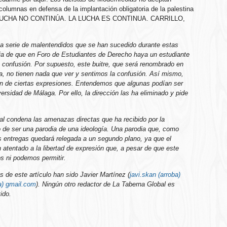
olumnas en defensa de la implantación obligatoria de la palestina
. LA LUCHA NO CONTINÚA. LA LUCHA ES CONTINUA. CARRILLO,
na serie de malentendidos que se han sucedido durante estas
ia de que en Foro de Estudiantes de Derecho haya un estudiante
a confusión. Por supuesto, este buitre, que será renombrado en
a, no tienen nada que ver y sentimos la confusión. Así mismo,
ión de ciertas expresiones. Entendemos que algunas podían ser
ersidad de Málaga. Por ello, la dirección las ha eliminado y pide
bal condena las amenazas directas que ha recibido por la
o de ser una parodia de una ideología. Una parodia que, como
entregas quedará relegada a un segundo plano, ya que el
n atentado a la libertad de expresión que, a pesar de que este
s ni podemos permitir.
es de este artículo han sido Javier Martínez (
javi.skan (arroba)
ba) gmail.com
). Ningún otro redactor de La Taberna Global es
ido.