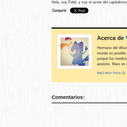
Hola, soy Fidel, y soy el azote del capitalism
Acerca de
Hermano del difunt
mundo es posible s
porque los medios
asesino. Marx es 
Mail
|
More Posts (5)
Comentarios: