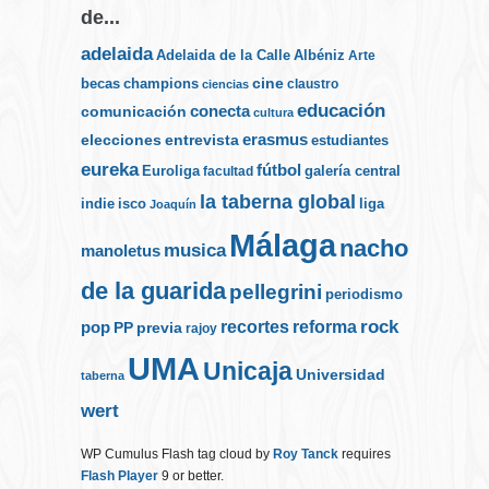
de...
adelaida
Albéniz
Adelaida de la Calle
Arte
cine
becas
champions
claustro
ciencias
educación
conecta
comunicación
cultura
elecciones
erasmus
entrevista
estudiantes
eureka
fútbol
Euroliga
galería central
facultad
la taberna global
indie
isco
liga
Joaquín
Málaga
nacho
musica
manoletus
de la guarida
pellegrini
periodismo
rock
recortes
reforma
pop
PP
previa
rajoy
UMA
Unicaja
Universidad
taberna
wert
WP Cumulus Flash tag cloud by
Roy Tanck
requires
Flash Player
9 or better.