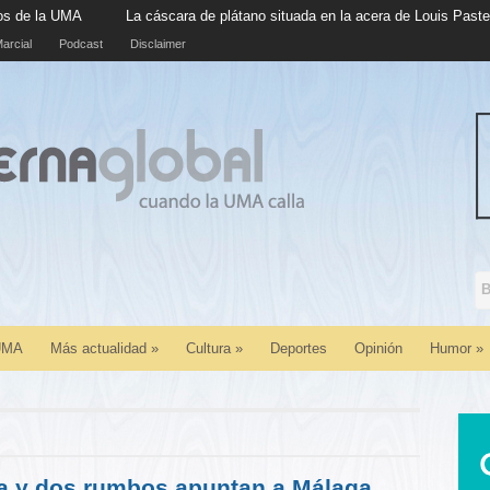
La cáscara de plátano situada en la acera de Louis Pasteur cumple 
arcial
Podcast
Disclaimer
 UMA
Más actualidad
»
Cultura
»
Deportes
Opinión
Humor
»
ta y dos rumbos apuntan a Málaga