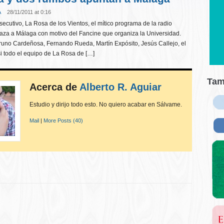
A
28/11/2011 at 0:16
secutivo, La Rosa de los Vientos, el mítico programa de la radio
laza a Málaga con motivo del Fancine que organiza la Universidad.
Bruno Cardeñosa, Fernando Rueda, Martín Expósito, Jesús Callejo, el
i todo el equipo de La Rosa de […]
Tam
Acerca de
Alberto R. Aguiar
Estudio y dirijo todo esto. No quiero acabar en Sálvame.
Mail
|
More Posts (40)