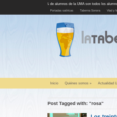
El 100% de alumnos de la UMA son todos los alumnos de la UMA
Portadas satíricas
Taberna Sonora
Vlad y M
Inicio
Quiénes somos
»
Actualidad
Post Tagged with: "rosa"
Los trein