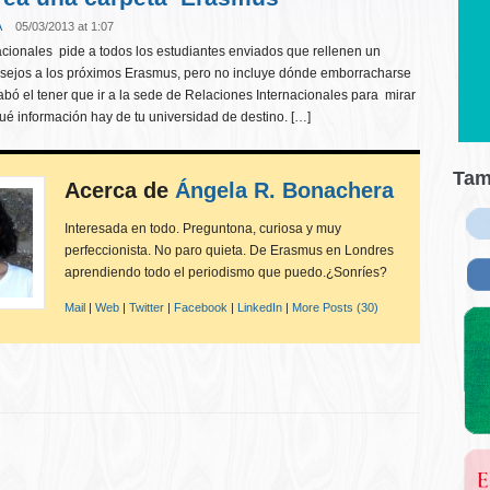
A
05/03/2013 at 1:07
acionales pide a todos los estudiantes enviados que rellenen un
nsejos a los próximos Erasmus, pero no incluye dónde emborracharse
bó el tener que ir a la sede de Relaciones Internacionales para mirar
é información hay de tu universidad de destino. […]
Tam
Acerca de
Ángela R. Bonachera
Interesada en todo. Preguntona, curiosa y muy
perfeccionista. No paro quieta. De Erasmus en Londres
aprendiendo todo el periodismo que puedo.¿Sonríes?
Mail
|
Web
|
Twitter
|
Facebook
|
LinkedIn
|
More Posts (30)