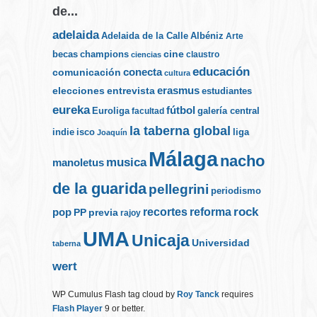
de...
adelaida
Albéniz
Adelaida de la Calle
Arte
cine
becas
champions
claustro
ciencias
educación
conecta
comunicación
cultura
elecciones
erasmus
entrevista
estudiantes
eureka
fútbol
Euroliga
galería central
facultad
la taberna global
indie
isco
liga
Joaquín
Málaga
nacho
musica
manoletus
de la guarida
pellegrini
periodismo
rock
recortes
reforma
pop
PP
previa
rajoy
UMA
Unicaja
Universidad
taberna
wert
WP Cumulus Flash tag cloud by
Roy Tanck
requires
Flash Player
9 or better.