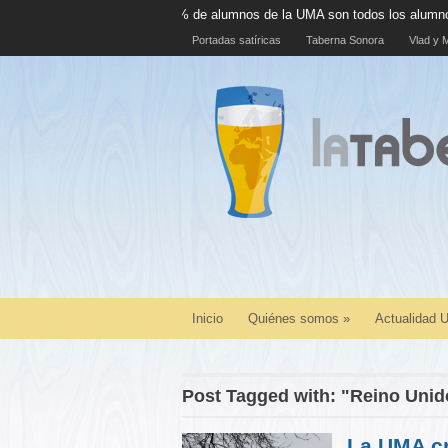
El 100% de alumnos de la UMA son todos los alumnos de la UMA
Portadas satíricas
Taberna Sonora
Vlad y M
Inicio
Quiénes somos
»
Actualidad
Post Tagged with: "Reino Unid
La UMA cr