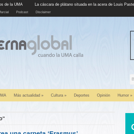
La cáscara de plátano situada en la acera de Louis Pasteur cumple 
arcial
Podcast
Disclaimer
 UMA
Más actualidad
»
Cultura
»
Deportes
Opinión
Humor
»
o"
ea una carpeta ‘Erasmus’