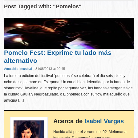
Post Tagged with: "Pomelos"
Pomelo Fest: Exprime tu lado más
alternativo
Actualidad musical
31/08/2013 at 20:45
La tercera edición del festival “pomeloso” se celebrará el día seis, siete y
ocho de septiembre en Estepona. Un cartel bien defendido por la banda de
stoner rock Havalina, que repite por segunda vez, las bandas emergentes de
la ciudad Gaula y Negroazulado, o Elphomega con su flow malagueño que
anticipa […]
Acerca de
Isabel Vargas
Nacida allá por el verano del 92. Melómana