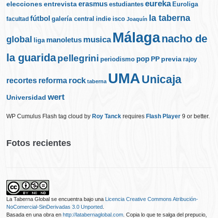
eureka
elecciones
erasmus
entrevista
estudiantes
Euroliga
la taberna
fútbol
galería central
indie
isco
facultad
Joaquín
Málaga
nacho de
global
musica
manoletus
liga
la guarida
pellegrini
pop
PP
periodismo
previa
rajoy
UMA
Unicaja
rock
recortes
reforma
taberna
wert
Universidad
WP Cumulus Flash tag cloud by
Roy Tanck
requires
Flash Player
9 or better.
Fotos recientes
La Taberna Global
se encuentra bajo una
Licencia Creative Commons Atribución-
NoComercial-SinDerivadas 3.0 Unported
.
Basada en una obra en
http://latabernaglobal.com
. Copia lo que te salga del prepucio,