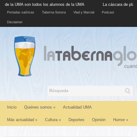
la UMA son todos los alumnos de la UMA
La cáscara de plátano s
Portadas satíricas
Taberna Sonora
Vlad y Marcial
Podcast
Disclaimer
Inicio
Quiénes somos
»
Actualidad UMA
Más actualidad
»
Cultura
»
Deportes
Opinión
Humor
»