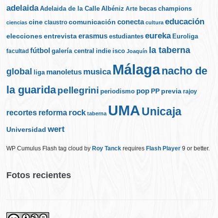
adelaida
Albéniz
becas
champions
Adelaida de la Calle
Arte
educación
cine
conecta
comunicación
claustro
ciencias
cultura
eureka
elecciones
erasmus
entrevista
estudiantes
Euroliga
la taberna
fútbol
galería central
indie
isco
facultad
Joaquín
Málaga
nacho de
global
musica
manoletus
liga
la guarida
pellegrini
pop
PP
periodismo
previa
rajoy
UMA
Unicaja
rock
recortes
reforma
taberna
wert
Universidad
WP Cumulus Flash tag cloud by
Roy Tanck
requires
Flash Player
9 or better.
Fotos recientes