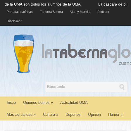
 la UMA son todos los alumnos de la UMA
La cáscara de plátano s
Portadas satíricas
Taberna Sonora
Vlad y Marcial
Podcast
Disclaimer
Inicio
Quiénes somos
»
Actualidad UMA
Más actualidad
»
Cultura
»
Deportes
Opinión
Humor
»