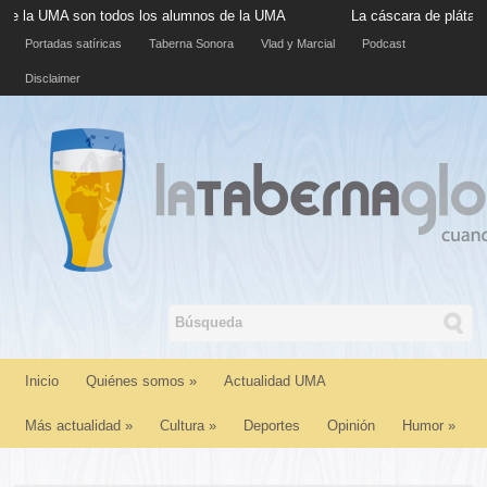
A son todos los alumnos de la UMA
La cáscara de plátano situad
Portadas satíricas
Taberna Sonora
Vlad y Marcial
Podcast
Disclaimer
Inicio
Quiénes somos
»
Actualidad UMA
Más actualidad
»
Cultura
»
Deportes
Opinión
Humor
»