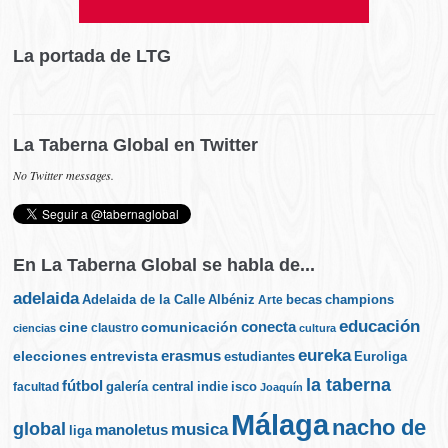
La portada de LTG
La Taberna Global en Twitter
No Twitter messages.
En La Taberna Global se habla de...
adelaida
Albéniz
becas
champions
Adelaida de la Calle
Arte
educación
cine
conecta
comunicación
claustro
ciencias
cultura
eureka
elecciones
erasmus
entrevista
estudiantes
Euroliga
la taberna
fútbol
galería central
indie
isco
facultad
Joaquín
Málaga
nacho de
global
musica
manoletus
liga