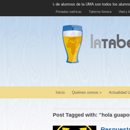
El 100% de alumnos de la UMA son todos los alumnos de la UMA
Portadas satíricas
Taberna Sonora
Vlad y M
Inicio
Quiénes somos
»
Actualidad
Post Tagged with: "hola guapo
Respuesta