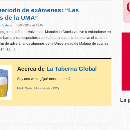
periodo de exámenes: “Las
as de la UMA”
A
,
Vídeos
05/06/2012 at 19:02
s, como héroes, volvemos. Manoletus García vuelve a enfundarse en
su barba y su sospechosa perilla) para patearse de nuevo el campus
 fin de advertir a los alumnos de la Universidad de Málaga de cuál es
 en la […]
Acerca de
La Taberna Global
Soy una web. ¿Qué más quieres?
Mail
|
Web
|
More Posts (132)
La 