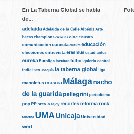
En La Taberna Global se habla
Fot
de...
adelaida
Albéniz
Adelaida de la Calle
Arte
cine
becas
champions
claustro
ciencias
educación
conecta
comunicación
cultura
elecciones
erasmus
entrevista
estudiantes
eureka
fútbol
Euroliga
galería central
facultad
la taberna global
indie
isco
liga
Joaquín
Málaga
nacho
musica
manoletus
de la guarida
pellegrini
periodismo
rock
recortes
reforma
pop
PP
previa
rajoy
UMA
Unicaja
Universidad
taberna
wert