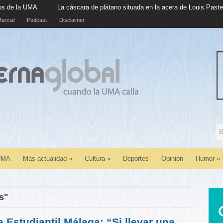
La cáscara de plátano situada en la acera de Louis Pasteur cumple c
arcial
Podcast
Disclaimer
 UMA
Más actualidad
»
Cultura
»
Deportes
Opinión
Humor
»
s"
 Estudiantil Málaga: “Si llevar una