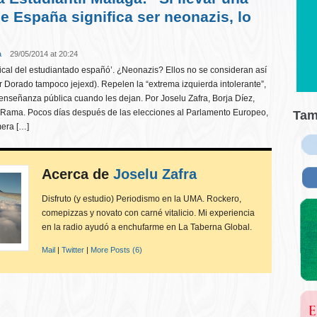
e España significa ser neonazis, lo
a
29/05/2014 at 20:24
dical del estudiantado españó’. ¿Neonazis? Ellos no se consideran así
Dorado tampoco jejexd). Repelen la “extrema izquierda intolerante”,
enseñanza pública cuando les dejan. Por Joselu Zafra, Borja Díez,
 Rama. Pocos días después de las elecciones al Parlamento Europeo,
Tam
mera […]
Acerca de
Joselu Zafra
Disfruto (y estudio) Periodismo en la UMA. Rockero,
comepizzas y novato con carné vitalicio. Mi experiencia
en la radio ayudó a enchufarme en La Taberna Global.
Mail
|
Twitter
|
More Posts (6)