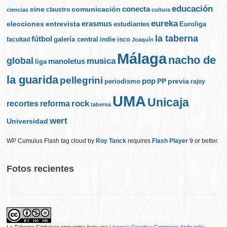
educación
cine
conecta
comunicación
claustro
ciencias
cultura
eureka
elecciones
erasmus
entrevista
estudiantes
Euroliga
la taberna
fútbol
galería central
indie
isco
facultad
Joaquín
Málaga
nacho de
global
musica
manoletus
liga
la guarida
pellegrini
pop
PP
periodismo
previa
rajoy
UMA
Unicaja
rock
recortes
reforma
taberna
wert
Universidad
WP Cumulus Flash tag cloud by
Roy Tanck
requires
Flash Player
9 or better.
Fotos recientes