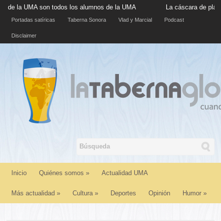
a UMA son todos los alumnos de la UMA
La cáscara de plátano si
Portadas satíricas
Taberna Sonora
Vlad y Marcial
Podcast
Disclaimer
Inicio
Quiénes somos
»
Actualidad UMA
Más actualidad
»
Cultura
»
Deportes
Opinión
Humor
»