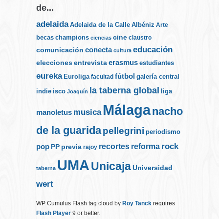
de...
adelaida
Albéniz
Adelaida de la Calle
Arte
cine
becas
champions
claustro
ciencias
educación
conecta
comunicación
cultura
elecciones
erasmus
entrevista
estudiantes
eureka
fútbol
Euroliga
galería central
facultad
la taberna global
indie
isco
liga
Joaquín
Málaga
nacho
musica
manoletus
de la guarida
pellegrini
periodismo
rock
recortes
reforma
pop
PP
previa
rajoy
UMA
Unicaja
Universidad
taberna
wert
WP Cumulus Flash tag cloud by
Roy Tanck
requires
Flash Player
9 or better.