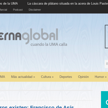
La cáscara de plátano situada en la acera de Louis Pasteur cumple c
arcial
Podcast
Disclaimer
 UMA
Más actualidad
»
Cultura
»
Deportes
Opinión
Humor
»
ros existen: Francisco de Asís