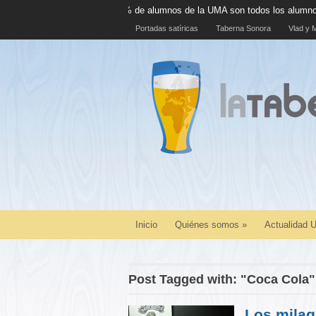
El 100% de alumnos de la UMA son todos los alumnos de la UMA
Portadas satíricas
Taberna Sonora
Vlad y M
Inicio
Quiénes somos
»
Actualidad
Post Tagged with: "Coca Cola"
Los milag