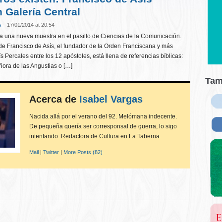
 Galería Central
A
17/01/2014 at 20:54
a una nueva muestra en el pasillo de Ciencias de la Comunicación.
de Francisco de Asís, el fundador de la Orden Franciscana y más
 Percales entre los 12 apóstoles, está llena de referencias bíblicas:
ñora de las Angustias o […]
Tam
Acerca de
Isabel Vargas
Nacida allá por el verano del 92. Melómana indecente.
De pequeña quería ser corresponsal de guerra, lo sigo
intentando. Redactora de Cultura en La Taberna.
Mail
|
Twitter
|
More Posts (82)