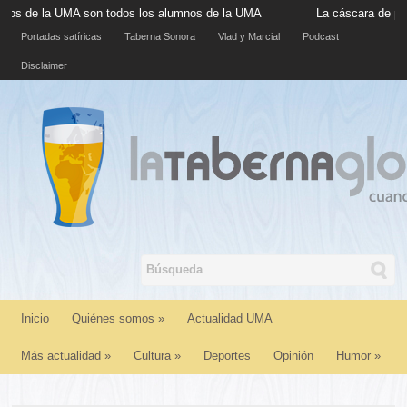
e la UMA son todos los alumnos de la UMA
La cáscara de plátano 
Portadas satíricas
Taberna Sonora
Vlad y Marcial
Podcast
Disclaimer
Inicio
Quiénes somos
»
Actualidad UMA
Más actualidad
»
Cultura
»
Deportes
Opinión
Humor
»