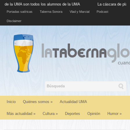
la UMA son todos los alumnos de la UMA
La cáscara de plátano si
Portadas satíricas
Taberna Sonora
Vlad y Marcial
Podcast
Disclaimer
Inicio
Quiénes somos
»
Actualidad UMA
Más actualidad
»
Cultura
»
Deportes
Opinión
Humor
»