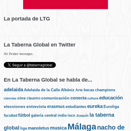
La portada de LTG
La Taberna Global en Twitter
No Twitter messages.
En La Taberna Global se habla de...
adelaida
Albéniz
becas
champions
Adelaida de la Calle
Arte
educación
cine
conecta
comunicación
claustro
ciencias
cultura
eureka
elecciones
erasmus
entrevista
estudiantes
Euroliga
la taberna
fútbol
galería central
indie
isco
facultad
Joaquín
Málaga
nacho de
global
musica
manoletus
liga