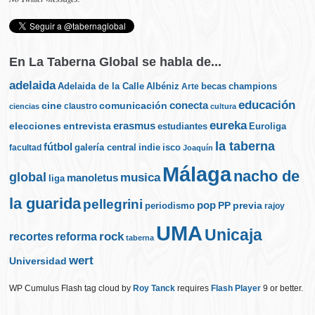
En La Taberna Global se habla de...
adelaida
Albéniz
becas
champions
Adelaida de la Calle
Arte
educación
cine
conecta
comunicación
claustro
ciencias
cultura
eureka
elecciones
erasmus
entrevista
estudiantes
Euroliga
la taberna
fútbol
galería central
indie
isco
facultad
Joaquín
Málaga
nacho de
global
musica
manoletus
liga
la guarida
pellegrini
pop
PP
periodismo
previa
rajoy
UMA
Unicaja
rock
recortes
reforma
taberna
wert
Universidad
WP Cumulus Flash tag cloud by
Roy Tanck
requires
Flash Player
9 or better.