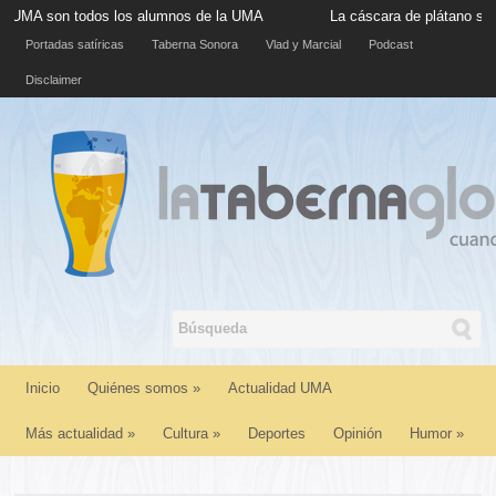
todos los alumnos de la UMA
La cáscara de plátano situada en la
Portadas satíricas
Taberna Sonora
Vlad y Marcial
Podcast
Disclaimer
Inicio
Quiénes somos
»
Actualidad UMA
Más actualidad
»
Cultura
»
Deportes
Opinión
Humor
»