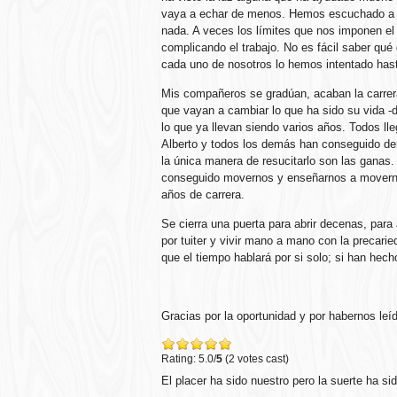
vaya a echar de menos. Hemos escuchado a to
nada. A veces los límites que nos imponen el 
complicando el trabajo. No es fácil saber qué
cada uno de nosotros lo hemos intentado has
Mis compañeros se gradúan, acaban la carrera
que vayan a cambiar lo que ha sido su vida -
lo que ya llevan siendo varios años. Todos l
Alberto y todos los demás han conseguido de
la única manera de resucitarlo son las ganas
conseguido movernos y enseñarnos a moverno
años de carrera.
Se cierra una puerta para abrir decenas, par
por tuiter y vivir mano a mano con la precarie
que el tiempo hablará por si solo; si han he
Gracias por la oportunidad y por habernos leí
Rating: 5.0/
5
(2 votes cast)
El placer ha sido nuestro pero la suerte ha si