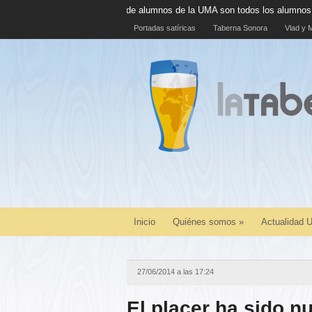
El 100% de alumnos de la UMA son todos los alumnos de la UMA
Portadas satíricas
Taberna Sonora
Vlad y M
Inicio
Quiénes somos
»
Actualidad
27/06/2014 a las 17:24
El placer ha sido nu