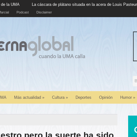
La cáscara de plátano situada en la acera de Louis Pasteur cumple cinc
arcial
Podcast
Disclaimer
 UMA
Más actualidad
»
Cultura
»
Deportes
Opinión
Humor
»
estro pero la suerte ha sido