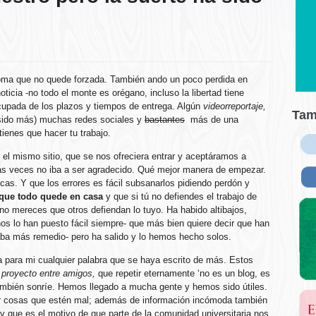
oma que no quede forzada. También ando un poco perdida en
ticia -no todo el monte es orégano, incluso la libertad tiene
upada de los plazos y tiempos de entrega. Algún
videorreportaje,
Tam
 sido más) muchas redes sociales y
bastantes
más de una
tienes que hacer tu trabajo.
 el mismo sitio, que se nos ofreciera entrar y aceptáramos a
has veces no iba a ser agradecido. Qué mejor manera de empezar.
icas. Y que los errores es fácil subsanarlos pidiendo perdón y
que todo quede en casa
y que si tú no defiendes el trabajo de
 mereces que otros defiendan lo tuyo. Ha habido altibajos,
s lo han puesto fácil siempre- que más bien quiere decir que han
ba más remedio- pero ha salido y lo hemos hecho solos.
 para mi cualquier palabra que se haya escrito de más. Estos
 proyecto entre amigos,
que repetir eternamente ‘no es un blog, es
también sonríe. Hemos llegado a mucha gente y hemos sido útiles.
icar cosas que estén mal; además de información incómoda también
y que es el motivo de que parte de la comunidad universitaria nos