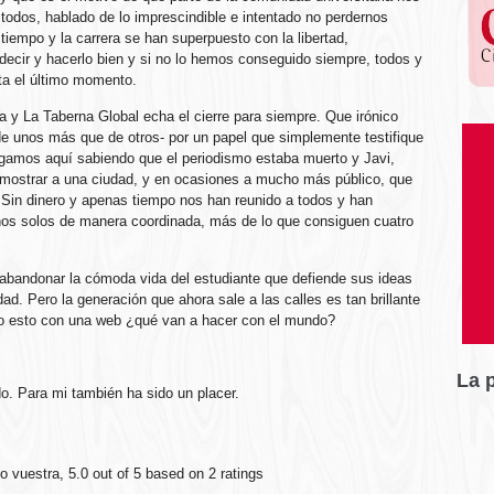
dos, hablado de lo imprescindible e intentado no perdernos
tiempo y la carrera se han superpuesto con la libertad,
 decir y hacerlo bien y si no lo hemos conseguido siempre, todos y
ta el último momento.
 y La Taberna Global echa el cierre para siempre. Que irónico
de unos más que de otros- por un papel que simplemente testifique
legamos aquí sabiendo que el periodismo estaba muerto y Javi,
mostrar a una ciudad, y en ocasiones a mucho más público, que
. Sin dinero y apenas tiempo nos han reunido a todos y han
s solos de manera coordinada, más de lo que consiguen cuatro
a abandonar la cómoda vida del estudiante que defiende sus ideas
dad. Pero la generación que ahora sale a las calles es tan brillante
cho esto con una web ¿qué van a hacer con el mundo?
La 
do. Para mi también ha sido un placer.
do vuestra
,
5.0
out of
5
based on
2
ratings