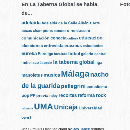
En La Taberna Global se habla
Fot
de...
adelaida
Albéniz
Adelaida de la Calle
Arte
cine
becas
champions
claustro
ciencias
educación
conecta
comunicación
cultura
elecciones
erasmus
entrevista
estudiantes
eureka
fútbol
Euroliga
galería central
facultad
la taberna global
indie
isco
liga
Joaquín
Málaga
nacho
musica
manoletus
de la guarida
pellegrini
periodismo
rock
recortes
reforma
pop
PP
previa
rajoy
UMA
Unicaja
Universidad
taberna
wert
WP Cumulus Flash tag cloud by
Roy Tanck
requires