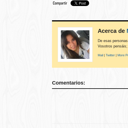
Acerca de
De esas personas 
Vosotros pensáis;
Mail
|
Twitter
|
More Po
Comentarios: