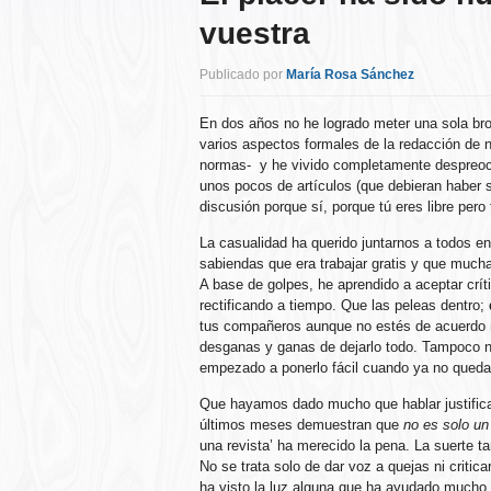
vuestra
Publicado por
María Rosa Sánchez
En dos años no he logrado meter una sola br
varios aspectos formales de la redacción de no
normas- y he vivido completamente despreoc
unos pocos de artículos (que debieran haber
discusión porque sí, porque tú eres libre pero 
La casualidad ha querido juntarnos a todos en
sabiendas que era trabajar gratis y que muc
A base de golpes, he aprendido a aceptar crít
rectificando a tiempo. Que las peleas dentro;
tus compañeros aunque no estés de acuerdo no
desganas y ganas de dejarlo todo. Tampoco no
empezado a ponerlo fácil cuando ya no queda
Que hayamos dado mucho que hablar justifica
últimos meses demuestran que
no es solo un
una revista’ ha merecido la pena. La suerte 
No se trata solo de dar voz a quejas ni crit
ha visto la luz alguna que ha ayudado mucho 