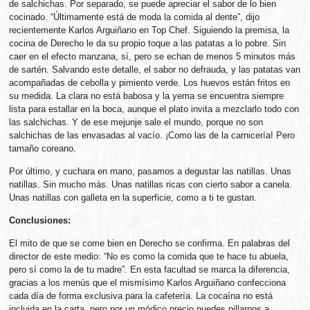
de salchichas. Por separado, se puede apreciar el sabor de lo bien
cocinado. “Últimamente está de moda la comida al dente”, dijo
recientemente Karlos Arguiñano en Top Chef. Siguiendo la premisa, la
cocina de Derecho le da su propio toque a las patatas a lo pobre. Sin
caer en el efecto manzana, sí, pero se echan de menos 5 minutos más
de sartén. Salvando este detalle, el sabor no defrauda, y las patatas van
acompañadas de cebolla y pimiento verde. Los huevos están fritos en
su medida. La clara no está babosa y la yema se encuentra siempre
lista para estallar en la boca, aunque el plato invita a mezclarlo todo con
las salchichas. Y de ese mejunje sale el mundo, porque no son
salchichas de las envasadas al vacío. ¡Como las de la carnicería! Pero
tamaño coreano.
Por último, y cuchara en mano, pasamos a degustar las natillas. Unas
natillas. Sin mucho más. Unas natillas ricas con cierto sabor a canela.
Unas natillas con galleta en la superficie, como a ti te gustan.
Conclusiones:
El mito de que se come bien en Derecho se confirma. En palabras del
director de este medio: “No es como la comida que te hace tu abuela,
pero sí como la de tu madre”. En esta facultad se marca la diferencia,
gracias a los menús que el mismísimo Karlos Arguiñano confecciona
cada día de forma exclusiva para la cafetería. La cocaína no está
incluida en la carta, pero por un módico precio puedes pillarnos a