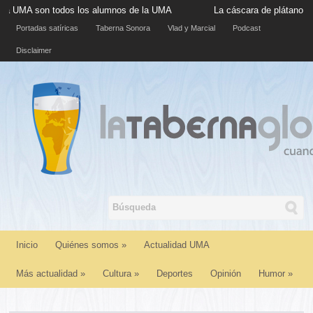
 todos los alumnos de la UMA
La cáscara de plátano situada en l
Portadas satíricas
Taberna Sonora
Vlad y Marcial
Podcast
Disclaimer
Inicio
Quiénes somos
»
Actualidad UMA
Más actualidad
»
Cultura
»
Deportes
Opinión
Humor
»