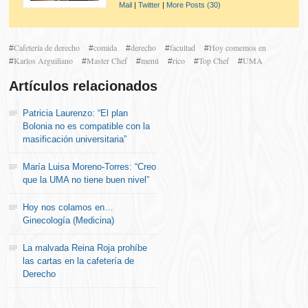
Mail
|
Twitter
|
More Posts (30)
Cafetería de derecho
comida
derecho
facultad
Hoy comemos en
#
#
#
#
#
Karlos Arguiñano
Master Chef
menú
rico
Top Chef
UMA
#
#
#
#
#
#
Artículos relacionados
Patricia Laurenzo: “El plan
Bolonia no es compatible con la
masificación universitaria”
María Luisa Moreno-Torres: “Creo
que la UMA no tiene buen nivel”
Hoy nos colamos en…
Ginecología (Medicina)
La malvada Reina Roja prohíbe
las cartas en la cafetería de
Derecho