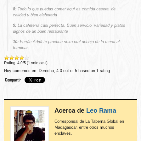
8:
Todo lo que puedas comer aquí es comida casera, de
calidad y bien elaborada
9:
La cafetería casi perfecta. Buen servicio, variedad y platos
dignos de un buen restaurante
10:
Ferrán Adriá te practica sexo oral debajo de la mesa al
terminar
Rating: 4.0/
5
(1 vote cast)
Hoy comemos en: Derecho
,
4.0
out of
5
based on
1
rating
Acerca de
Leo Rama
Corresponsal de La Taberna Global en
Madagascar, entre otros muchos
enclaves.