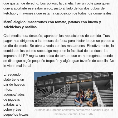
que gustan de derecho. Los polvos, la canela. Hay un bote para quien
quiera aportarle ese sabor único, justo al lado de los dos cubos de
ketchup y mayonesa que están a disposición de todos los comensales.
Menú elegido: macarrones con tomate, patatas con huevo y
salchichas y natillas
Casi media hora después, aparecen las reposiciones de comida. Tras
pagar, nos dirigimos a las mesas de fuera para iniciar lo que se parece a
un día de picnic. Se abre la veda con los macarrones. Efectivamente, la
comida de los pobres sabe algo mejor en la facultad de los ricos. La
impronta del PP regala una salsa de tomate que es heterogénea, donde
se distingue algún pequeño tropezón y algún gran tozolón de cebolla. No
le viene mal la sal.
El segundo
plato tiene un
par de huevos
fritos,
acompañados
de jugosas
patatas a lo
pobre y tres
Alumnos de Derecho contentos porque van a comer luego un
pequeños trozos
menú en Derecho. Foto: UMA