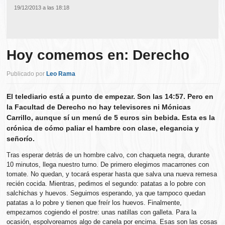
19/12/2013 a las 18:18
Hoy comemos en: Derecho
Publicado por
Leo Rama
El telediario está a punto de empezar. Son las 14:57. Pero en
la Facultad de Derecho no hay televisores ni Mónicas
Carrillo, aunque sí un menú de 5 euros sin bebida. Esta es la
crónica de cómo paliar el hambre con clase, elegancia y
señorío.
Tras esperar detrás de un hombre calvo, con chaqueta negra, durante
10 minutos, llega nuestro turno. De primero elegimos macarrones con
tomate. No quedan, y tocará esperar hasta que salva una nueva remesa
recién cocida. Mientras, pedimos el segundo: patatas a lo pobre con
salchichas y huevos. Seguimos esperando, ya que tampoco quedan
patatas a lo pobre y tienen que freír los huevos. Finalmente,
empezamos cogiendo el postre: unas natillas con galleta. Para la
ocasión, espolvoreamos algo de canela por encima. Esas son las cosas