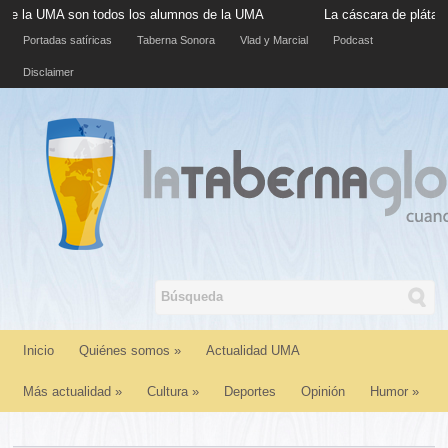
A son todos los alumnos de la UMA
La cáscara de plátano situada
Portadas satíricas
Taberna Sonora
Vlad y Marcial
Podcast
Disclaimer
Inicio
Quiénes somos
»
Actualidad UMA
Más actualidad
»
Cultura
»
Deportes
Opinión
Humor
»