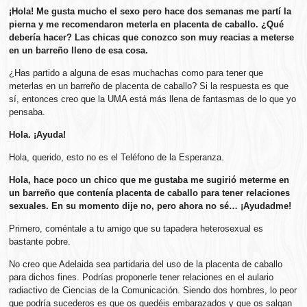
¡Hola! Me gusta mucho el sexo pero hace dos semanas me partí la
pierna y me recomendaron meterla en placenta de caballo. ¿Qué
debería hacer? Las chicas que conozco son muy reacias a meterse
en un barreño lleno de esa cosa.
¿Has partido a alguna de esas muchachas como para tener que
meterlas en un barreño de placenta de caballo? Si la respuesta es que
sí, entonces creo que la UMA está más llena de fantasmas de lo que yo
pensaba.
Hola. ¡Ayuda!
Hola, querido, esto no es el Teléfono de la Esperanza.
Hola, hace poco un chico que me gustaba me sugirió meterme en
un barreño que contenía placenta de caballo para tener relaciones
sexuales. En su momento dije no, pero ahora no sé… ¡Ayudadme!
Primero, coméntale a tu amigo que su tapadera heterosexual es
bastante pobre.
No creo que Adelaida sea partidaria del uso de la placenta de caballo
para dichos fines. Podrías proponerle tener relaciones en el aulario
radiactivo de Ciencias de la Comunicación. Siendo dos hombres, lo peor
que podría sucederos es que os quedéis embarazados y que os salgan