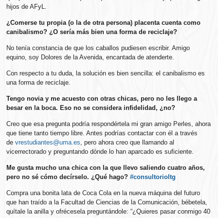
hijos de AFyL.
¿Comerse tu propia (o la de otra persona) placenta cuenta como
canibalismo? ¿O sería más bien una forma de reciclaje?
No tenía constancia de que los caballos pudiesen escribir. Amigo
equino, soy Dolores de la Avenida, encantada de atenderte.
Con respecto a tu duda, la solución es bien sencilla: el canibalismo es
una forma de reciclaje.
Tengo novia y me acuesto con otras chicas, pero no les llego a
besar en la boca. Eso no se considera infidelidad, ¿no?
Creo que esa pregunta podría respondértela mi gran amigo Perles, ahora
que tiene tanto tiempo libre. Antes podrías contactar con él a través
de
vrestudiantes@uma.es
, pero ahora creo que llamando al
vicerrectorado y preguntando dónde lo han aparcado es suficiente.
Me gusta mucho una chica con la que llevo saliendo cuatro años,
pero no sé cómo decírselo. ¿Qué hago?
#consultorioltg
Compra una bonita lata de Coca Cola en la nueva máquina del futuro
que han traído a la Facultad de Ciencias de la Comunicación, bébetela,
quítale la anilla y ofrécesela preguntándole: “¿Quieres pasar conmigo 40