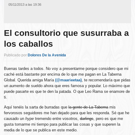
05/11/2013 a las 19:36
El consultorio que susurraba a
los caballos
Publicado por
Dolores De la Avenida
Buenas tardes a todos. No voy a presentarme porque considero que mi
caché está bastante por encima de lo que me pagan en La Taberna
Global. Querida amiga María
(@maarieetaa)
, te recomendaría que pidas
un aumento de sueldo ahora que eres famosa y popular. Lo máximo que
puede pasarte es que te den la patada. O que Leo Rama se enamore de
ti.
Aquí tenéis la sarta de burradas que
la gente de La Taberna
mis
fervorosos seguidores me han dejado para que les responda. Sé que he
causado un
hype
tremendo entre vosotros,
darlings
, pero es que me
gusta tomarme mi tiempo para publicar las cosas y que superen la
media de lo que se publica en este medio.