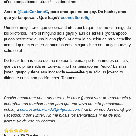
años compartiendo futuro?”. La derretirás.
Amo a
@LuisCentenoG
, pero creo que no es gay. De hecho, creo
que yo tampoco. ¿Qué hago?
#consultorioltg
Querido amigo, creo que deberías darte cuenta que Luis no es amigo de
los xilófonos. Pero si ninguno sois gays y aún os atraéis (yo tampoco
puedo resistirme a una buena pipa), vuestra la solución es muy sencilla:
admitid que en vuestro armario no cabe ningún disco de Fangoria más y
salid de él.
De todas formas creo que no merece la pena que te enamores de Luis,
que ya no pinta nada en Eureka, ¿no has pensado en Pedro? Es más
joven, guapo y tiene esa inocencia
y un culito
que sólo un jovencito
dirigente eurekiano podría tener. Tentador.
Podéis mandarme vuestras cartas de amor (propuestas de matrimonio y
contratos con muchos ceros para que me vaya de este periodicucho
onlain) a
doloresdelaavenidaltg@gmail.com
(hasta en eso dan pena), por
Facebook y por Twitter. No me pidáis los trendintopis ni na de eso,
porque yo de eso no controlo.
Rating: 5.0/
5
(2 votes cast)