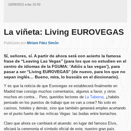
10/09/2012 a las 15:43
La viñeta: Living EUROVEGAS
Publicado por
Miriam Fdez Simón
Sí, señores, sí. A partir de ahora será con acierto la famosa
frase de “Leaving Las Vegas” (para los que no estudien en el
centro de idiomas de la FGUMA: ‘Adiós a las vegas’), para
pasar a ser “Living EUROVEGAS” (de nuevo, para los que no
sepan inglés… Bueno, mira, lo buscáis en el diccionario).
Y es que la noticia de que Eurovegas se establecerá finalmente en
Madrid trae consigo muchos comentarios, algunos a favor, y otros
muchos en contra… Pero, queridos lectores de
La Taberna
, ¿habéis
pensado en los puestos de trabajo que se van a crear? No solo en
casinos, hoteles y demás; sino que también generará empleo acertando
en el punto fuerte de las míticas Vegas: las bodas entre borrachos.
Claro que ahora se cambiará el atuendo: en lugar del famoso Elvis,
oficiará la ceremonia el símbolo oficial de este, nuestro gran país.