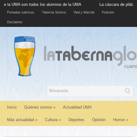
MA son todos los alumnos de la UMA
La cáscara de plátano situad
Portadas satíricas
Taberna Sonora
Vlad y Marcial
Podcast
Disclaimer
Inicio
Quiénes somos
»
Actualidad UMA
Más actualidad
»
Cultura
»
Deportes
Opinión
Humor
»