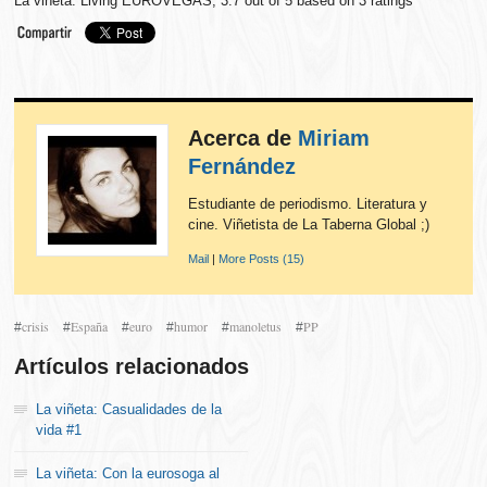
La viñeta: Living EUROVEGAS
,
3.7
out of
5
based on
3
ratings
Acerca de
Miriam
Fernández
Estudiante de periodismo. Literatura y
cine. Viñetista de La Taberna Global ;)
Mail
|
More Posts (15)
crisis
España
euro
humor
manoletus
PP
#
#
#
#
#
#
Artículos relacionados
La viñeta: Casualidades de la
vida #1
La viñeta: Con la eurosoga al