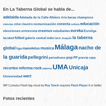
En La Taberna Global se habla de...
adelaida
Albéniz
becas
champions
Adelaida de la Calle
Arte
educación
cine
conecta
comunicación
claustro
ciencias
cultura
eureka
elecciones
erasmus
entrevista
estudiantes
Euroliga
la taberna
fútbol
galería central
indie
isco
facultad
Joaquín
Málaga
nacho de
global
musica
manoletus
liga
la guarida
pellegrini
pop
PP
periodismo
previa
rajoy
UMA
Unicaja
rock
recortes
reforma
taberna
wert
Universidad
WP Cumulus Flash tag cloud by
Roy Tanck
requires
Flash Player
9 or better.
Fotos recientes