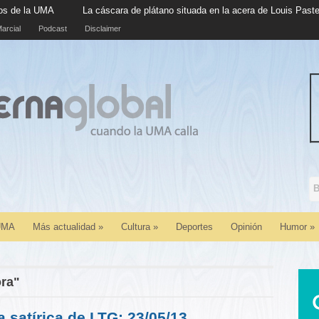
La cáscara de plátano situada en la acera de Louis Pasteur cumple c
arcial
Podcast
Disclaimer
 UMA
Más actualidad
»
Cultura
»
Deportes
Opinión
Humor
»
ora"
a satírica de LTG: 23/05/13