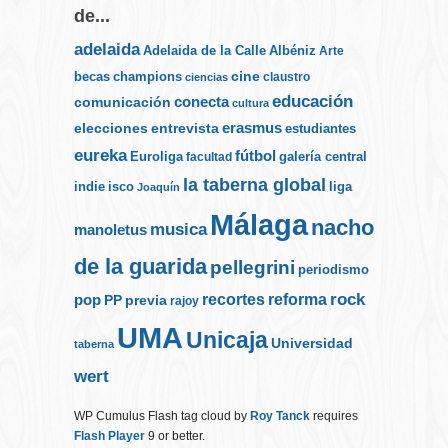
de...
adelaida
Albéniz
Adelaida de la Calle
Arte
cine
becas
champions
claustro
ciencias
educación
conecta
comunicación
cultura
elecciones
erasmus
entrevista
estudiantes
eureka
fútbol
Euroliga
galería central
facultad
la taberna global
indie
isco
liga
Joaquín
Málaga
nacho
musica
manoletus
de la guarida
pellegrini
periodismo
rock
recortes
reforma
pop
PP
previa
rajoy
UMA
Unicaja
Universidad
taberna
wert
WP Cumulus Flash tag cloud by
Roy Tanck
requires
Flash Player
9 or better.