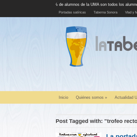
El 100% de alumnos de la UMA son todos los alumnos de la UMA
Portadas satíricas
Taberna Sonora
Vlad y M
Inicio
Quiénes somos
»
Actualidad
Post Tagged with: "trofeo rect
La portad