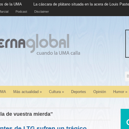
A
La cáscara de plátano situada en la acera de Louis Pasteur cumple 
arcial
Podcast
Disclaimer
 UMA
Más actualidad
»
Cultura
»
Deportes
Opinión
Humor
»
lla de vuestra mierda"
antes de LTG sufren un trágico