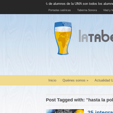
El 100% de alumnos de la UMA son todos los alumnos de la UM
Portadas satíricas
Taberna Sonora
Vlad y M
Inicio
Quiénes somos
»
Actualidad
Post Tagged with: "hasta la po
25 integr