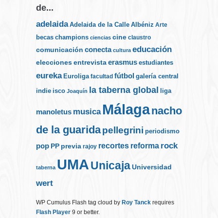
de...
adelaida
Albéniz
Adelaida de la Calle
Arte
cine
becas
champions
claustro
ciencias
educación
conecta
comunicación
cultura
elecciones
erasmus
entrevista
estudiantes
eureka
fútbol
Euroliga
galería central
facultad
la taberna global
indie
isco
liga
Joaquín
Málaga
nacho
musica
manoletus
de la guarida
pellegrini
periodismo
rock
recortes
reforma
pop
PP
previa
rajoy
UMA
Unicaja
Universidad
taberna
wert
WP Cumulus Flash tag cloud by
Roy Tanck
requires
Flash Player
9 or better.